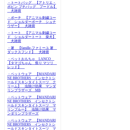
・トートバッグ 【アトリエ・
ポピン プチバッグ プードル】
犬雑貨
・ポーチ 【アニマル刺繍コー
ド ショルダーポーチ シュナ
ウザー】 犬雑貨
・トート 【アニマル刺繍コー
ド ショルダートート 柴犬】
犬雑貨
・箸 【famille-ファミーユ 箸
ダックスフンド】 犬雑貨
・ペットおもちゃ LANCO
【タマゴちゃん 祭り マツリ
レッド】
・ペットウェア 【MANDARI
NE BROTHERS インセクトシ
ールドスキンタイトスーツ ク
リーム】 虫除け効果 マンダ
リンブラザーズ MB
・ペットウェア 【MANDARI
NE BROTHERS インセクトシ
ールドスキンタイトスーツ マ
リンブルー】 虫除け効果 マ
ンダリンブラザーズ
・ペットウェア 【MANDARI
NE BROTHERS インセクトシ
ールドスキンタイトスーツ マ