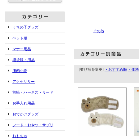
うちの子グッズ
その他
ペット服
マナー用品
術後服・用品
[並び順を変更]
・おすすめ順
・価格
服飾小物
アクセサリー
首輪・ハーネス・リード
お手入れ用品
おでかけグッズ
フード・おやつ・サプリ
おもちゃ