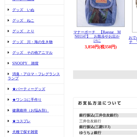
グッズ いぬ
グッズ ねこ
グッズ とり
マナーポーチ 【Ragstar M
N01147】 お散歩やお出か
おで
けに
チ Wh
グッズ 川・海の生き物
3,850円(税350円)
グッズ その他アニマル
SNOOPY 雑貨
消臭・アロマ・フレグランス
ランプ
★パーティーグッズ
★ワンコに手作り
健康維持（お悩み別）
銀行振込(三井住友銀行)
三井住友銀行
★コスプレ
銀行振込(三菱UFJ)
犬種で探す雑貨
ゆうちょ銀行