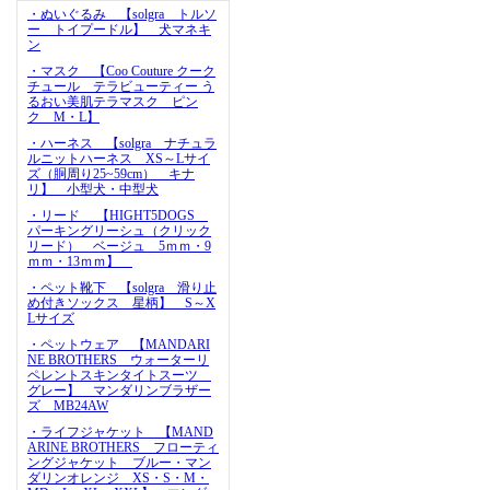
・ぬいぐるみ 【solgra トルソ
ー トイプードル】 犬マネキ
ン
・マスク 【Coo Couture クーク
チュール テラビューティー う
るおい美肌テラマスク ピン
ク M・L】
・ハーネス 【solgra ナチュラ
ルニットハーネス XS～Lサイ
ズ（胴周り25~59cm） キナ
リ】 小型犬・中型犬
・リード 【HIGHT5DOGS
パーキングリーシュ（クリック
リード） ベージュ 5ｍｍ・9
ｍｍ・13ｍｍ】
・ペット靴下 【solgra 滑り止
め付きソックス 星柄】 S～X
Lサイズ
・ペットウェア 【MANDARI
NE BROTHERS ウォーターリ
ペレントスキンタイトスーツ
グレー】 マンダリンブラザー
ズ MB24AW
・ライフジャケット 【MAND
ARINE BROTHERS フローティ
ングジャケット ブルー・マン
ダリンオレンジ XS・S・M・