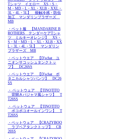
Tシャツ イエロー XS・S・
M・MD・L・XL・XLB・XXL・
3L・4L・5L】 接触冷感・防虫
加工 マンダリンブラザーズ
MB
・ペット服 【MANDARINE B
ROTHERS テンダーケアTシャ
ツ ミルキーオレンジ】 XS・
S・M・MD・L・XL・XLB・XX
L・3L・4L・5L】 マンダリン
ブラザーズ MB
・ペットウエア 【D'schat ユ
ニオンサコッシュタンクトッ
プ】 DC26SS
・ペットウエア 【D'schat ボ
タニカルシャツパンツ】 DC26
SS
・ ペットウェア 【TINOTITO
背開きパジャマ風シャツ】 T
T26SS
・ ペットウェア 【TINOTITO
ポコポコオールインワン】 T
T26SS
・ペットウェア 【CRAZYBOO
ラブベアタンクトップ】 CB
26SS
・ペットウェア 【CRAZYBOO