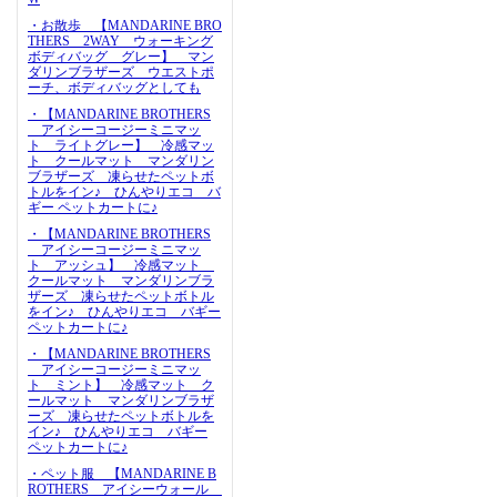
・お散歩 【MANDARINE BRO
THERS 2WAY ウォーキング
ボディバッグ グレー】 マン
ダリンブラザーズ ウエストポ
ーチ、ボディバッグとしても
・【MANDARINE BROTHERS
アイシーコージーミニマッ
ト ライトグレー】 冷感マッ
ト クールマット マンダリン
ブラザーズ 凍らせたペットボ
トルをイン♪ ひんやりエコ バ
ギー ペットカートに♪
・【MANDARINE BROTHERS
アイシーコージーミニマッ
ト アッシュ】 冷感マット
クールマット マンダリンブラ
ザーズ 凍らせたペットボトル
をイン♪ ひんやりエコ バギー
ペットカートに♪
・【MANDARINE BROTHERS
アイシーコージーミニマッ
ト ミント】 冷感マット ク
ールマット マンダリンブラザ
ーズ 凍らせたペットボトルを
イン♪ ひんやりエコ バギー
ペットカートに♪
・ペット服 【MANDARINE B
ROTHERS アイシーウォール