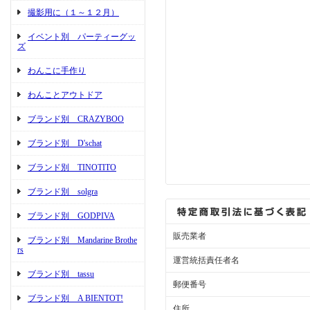
撮影用に（１～１２月）
イベント別 パーティーグッ
ズ
わんこに手作り
わんことアウトドア
ブランド別 CRAZYBOO
ブランド別 D'schat
ブランド別 TINOTITO
ブランド別 solgra
ブランド別 GODPIVA
販売業者
ブランド別 Mandarine Brothe
rs
運営統括責任者名
ブランド別 tassu
郵便番号
ブランド別 A BIENTOT!
住所