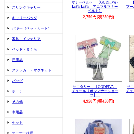
マナーベルト 【GODPIVA×
【B
kuPla kuPla アニマルマナー
プー
スリングキャリー
ベルト】
2,750円(税250円)
キャリーバッグ
バギー（ペットカート）
家具・インテリア
ベッド・まくら
日用品
ステッカー・マグネット
バッグ
サニタリー 【GODPIVA
サニ
チュールリボンマナーショー
チェ
ポーチ
ツ】
4,950円(税450円)
その他
車用品
セット
オーナー様用