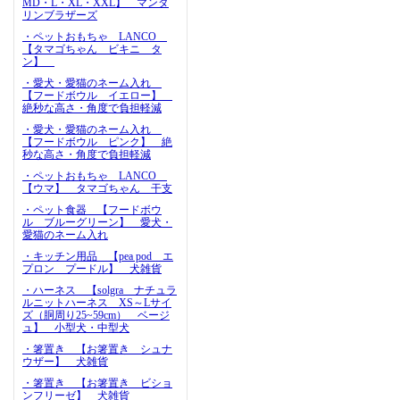
MD・L・XL・XXL】 マンダ
リンブラザーズ
・ペットおもちゃ LANCO
【タマゴちゃん ビキニ タ
ン】
・愛犬・愛猫のネーム入れ
【フードボウル イエロー】
絶秒な高さ・角度で負担軽減
・愛犬・愛猫のネーム入れ
【フードボウル ピンク】 絶
秒な高さ・角度で負担軽減
・ペットおもちゃ LANCO
【ウマ】 タマゴちゃん 干支
・ペット食器 【フードボウ
ル ブルーグリーン】 愛犬・
愛猫のネーム入れ
・キッチン用品 【pea pod エ
プロン プードル】 犬雑貨
・ハーネス 【solgra ナチュラ
ルニットハーネス XS～Lサイ
ズ（胴周り25~59cm） ベージ
ュ】 小型犬・中型犬
・箸置き 【お箸置き シュナ
ウザー】 犬雑貨
・箸置き 【お箸置き ビショ
ンフリーゼ】 犬雑貨