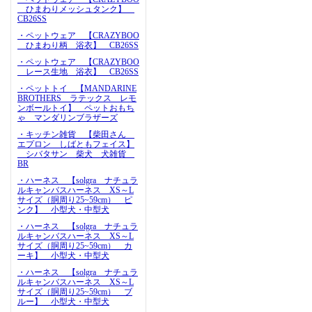
ひまわりメッシュタンク】
CB26SS
・ペットウェア 【CRAZYBOO
ひまわり柄 浴衣】 CB26SS
・ペットウェア 【CRAZYBOO
レース生地 浴衣】 CB26SS
・ペットトイ 【MANDARINE
BROTHERS ラテックス レモ
ンボールトイ】 ペットおもち
ゃ マンダリンブラザーズ
・キッチン雑貨 【柴田さん
エプロン しばともフェイス】
シバタサン 柴犬 犬雑貨
BR
・ハーネス 【solgra ナチュラ
ルキャンバスハーネス XS～L
サイズ（胴周り25~59cm） ピ
ンク】 小型犬・中型犬
・ハーネス 【solgra ナチュラ
ルキャンバスハーネス XS～L
サイズ（胴周り25~59cm） カ
ーキ】 小型犬・中型犬
・ハーネス 【solgra ナチュラ
ルキャンバスハーネス XS～L
サイズ（胴周り25~59cm） ブ
ルー】 小型犬・中型犬