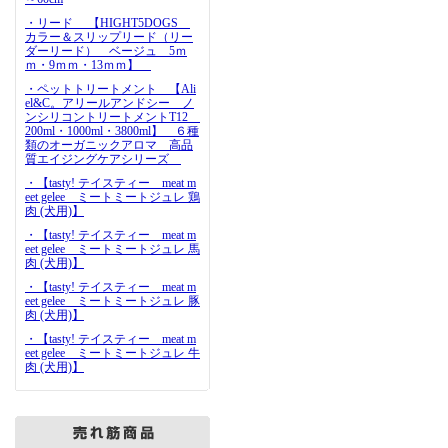
・リード 【HIGHT5DOGS
カラー＆スリップリード（リー
ダーリード） ベージュ 5ｍ
ｍ・9ｍｍ・13ｍｍ】
・ペットトリートメント 【Ali
el&C。アリールアンドシー ノ
ンシリコントリートメントT12
200ml・1000ml・3800ml】 ６種
類のオーガニックアロマ 高品
質エイジングケアシリーズ
・【tasty! テイスティー meat m
eet gelee ミートミートジュレ 鶏
肉 (犬用)】
・【tasty! テイスティー meat m
eet gelee ミートミートジュレ 馬
肉 (犬用)】
・【tasty! テイスティー meat m
eet gelee ミートミートジュレ 豚
肉 (犬用)】
・【tasty! テイスティー meat m
eet gelee ミートミートジュレ 牛
肉 (犬用)】