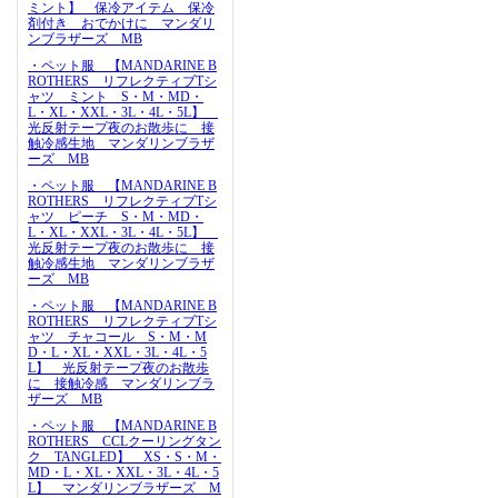
ミント】 保冷アイテム 保冷
剤付き おでかけに マンダリ
ンブラザーズ MB
・ペット服 【MANDARINE B
ROTHERS リフレクティブTシ
ャツ ミント S・M・MD・
L・XL・XXL・3L・4L・5L】
光反射テープ夜のお散歩に 接
触冷感生地 マンダリンブラザ
ーズ MB
・ペット服 【MANDARINE B
ROTHERS リフレクティブTシ
ャツ ピーチ S・M・MD・
L・XL・XXL・3L・4L・5L】
光反射テープ夜のお散歩に 接
触冷感生地 マンダリンブラザ
ーズ MB
・ペット服 【MANDARINE B
ROTHERS リフレクティブTシ
ャツ チャコール S・M・M
D・L・XL・XXL・3L・4L・5
L】 光反射テープ夜のお散歩
に 接触冷感 マンダリンブラ
ザーズ MB
・ペット服 【MANDARINE B
ROTHERS CCLクーリングタン
ク TANGLED】 XS・S・M・
MD・L・XL・XXL・3L・4L・5
L】 マンダリンブラザーズ M