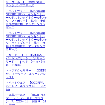
リーゴールド】 虫除け効果
マンダリンブラザーズ
・ペットウェア 【MANDARI
NE BROTHERS インセクトシ
ールドスキンタイトクールTシャ
ツ アイボリー】 防虫・接触
冷感生地使用 マンダリンブラ
ザーズ
・ペットウェア 【MANDARI
NE BROTHERS インセクトシ
ールドスキンタイトクールTシャ
ツ ライトブルー】 防虫・接
触冷感生地使用 マンダリンブ
ラザーズ
・リード 【HIGHT5DOGS
パーキングリーシュ（クリック
リード） レッド 5ｍｍ・9ｍ
ｍ・13ｍｍ】
・ヘアアクセサリー 【GODPI
VA ドーリーフリルリボンバレ
ッタ】
・ペットウェア 【GODPIVA
ハートフリルブラウス】 GP25
AW
・本革ハーネス 【HIGHT5DO
GS レザーハーネス ブラウ
ン P、XXS～L】 胴回り 24
～60cm