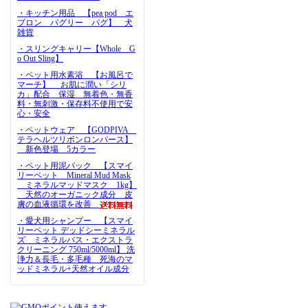
・キッチン用品 【pea pod エ
プロン パグリー パグ】 犬
雑貨
・スリングキャリー【Whole G
o Out Sling】
・ペット用水素浴 【お風呂で
マーチ】 お肌に潤い「シリ
カ」配合 保湿 無着色・無香
料・無刺激・保存料不使用で安
心・安全
・ペットウェア 【GODPIVA
テラヘルツリボンロンパース】
新色登場 5カラー
・ペット用泥パック 【スマイ
リーペット Mineral Mud Mask
ミネラルマッドマスク 1kg】
天然のオーガニック成分 皮
膚の血液循環を改善
・愛犬用シャンプー 【スマイ
リーペット デッドシーミネラル
ズ ミネラルバス・エクストラ
クリーニング 750ml/5000ml】 洗
浄力＆長毛・多毛種 死海のマ
ッドミネラル+天然オイル成分