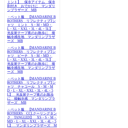
ミント】 保冷アイテム 保冷
剤付き おでかけに マンダリ
ンブラザーズ MB
・ペット服 【MANDARINE B
ROTHERS リフレクティブTシ
ャツ ミント S・M・MD・
L・XL・XXL・3L・4L・5L】
光反射テープ夜のお散歩に 接
触冷感生地 マンダリンブラザ
ーズ MB
・ペット服 【MANDARINE B
ROTHERS リフレクティブTシ
ャツ ピーチ S・M・MD・
L・XL・XXL・3L・4L・5L】
光反射テープ夜のお散歩に 接
触冷感生地 マンダリンブラザ
ーズ MB
・ペット服 【MANDARINE B
ROTHERS リフレクティブTシ
ャツ チャコール S・M・M
D・L・XL・XXL・3L・4L・5
L】 光反射テープ夜のお散歩
に 接触冷感 マンダリンブラ
ザーズ MB
・ペット服 【MANDARINE B
ROTHERS CCLクーリングタン
ク TANGLED】 XS・S・M・
MD・L・XL・XXL・3L・4L・5
L】 マンダリンブラザーズ M