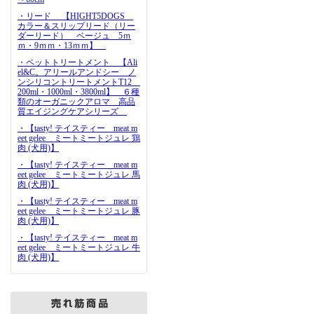
・リード 【HIGHT5DOGS
カラー＆スリップリード（リー
ダーリード） ベージュ 5ｍ
ｍ・9ｍｍ・13ｍｍ】
・ペットトリートメント 【Ali
el&C。アリールアンドシー ノ
ンシリコントリートメントT12
200ml・1000ml・3800ml】 ６種
類のオーガニックアロマ 高品
質エイジングケアシリーズ
・【tasty! テイスティー meat m
eet gelee ミートミートジュレ 鶏
肉 (犬用)】
・【tasty! テイスティー meat m
eet gelee ミートミートジュレ 馬
肉 (犬用)】
・【tasty! テイスティー meat m
eet gelee ミートミートジュレ 豚
肉 (犬用)】
・【tasty! テイスティー meat m
eet gelee ミートミートジュレ 牛
肉 (犬用)】