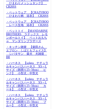
ひまわりメッシュタンク】
CB26SS
・ペットウェア 【CRAZYBOO
ひまわり柄 浴衣】 CB26SS
・ペットウェア 【CRAZYBOO
レース生地 浴衣】 CB26SS
・ペットトイ 【MANDARINE
BROTHERS ラテックス レモ
ンボールトイ】 ペットおもち
ゃ マンダリンブラザーズ
・キッチン雑貨 【柴田さん
エプロン しばともフェイス】
シバタサン 柴犬 犬雑貨
BR
・ハーネス 【solgra ナチュラ
ルキャンバスハーネス XS～L
サイズ（胴周り25~59cm） ピ
ンク】 小型犬・中型犬
・ハーネス 【solgra ナチュラ
ルキャンバスハーネス XS～L
サイズ（胴周り25~59cm） カ
ーキ】 小型犬・中型犬
・ハーネス 【solgra ナチュラ
ルキャンバスハーネス XS～L
サイズ（胴周り25~59cm） ブ
ルー】 小型犬・中型犬