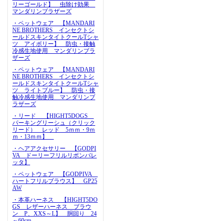
リーゴールド】 虫除け効果
マンダリンブラザーズ
・ペットウェア 【MANDARI
NE BROTHERS インセクトシ
ールドスキンタイトクールTシャ
ツ アイボリー】 防虫・接触
冷感生地使用 マンダリンブラ
ザーズ
・ペットウェア 【MANDARI
NE BROTHERS インセクトシ
ールドスキンタイトクールTシャ
ツ ライトブルー】 防虫・接
触冷感生地使用 マンダリンブ
ラザーズ
・リード 【HIGHT5DOGS
パーキングリーシュ（クリック
リード） レッド 5ｍｍ・9ｍ
ｍ・13ｍｍ】
・ヘアアクセサリー 【GODPI
VA ドーリーフリルリボンバレ
ッタ】
・ペットウェア 【GODPIVA
ハートフリルブラウス】 GP25
AW
・本革ハーネス 【HIGHT5DO
GS レザーハーネス ブラウ
ン P、XXS～L】 胴回り 24
～60cm