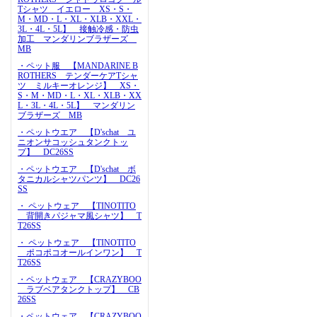
Tシャツ イエロー XS・S・
M・MD・L・XL・XLB・XXL・
3L・4L・5L】 接触冷感・防虫
加工 マンダリンブラザーズ
MB
・ペット服 【MANDARINE B
ROTHERS テンダーケアTシャ
ツ ミルキーオレンジ】 XS・
S・M・MD・L・XL・XLB・XX
L・3L・4L・5L】 マンダリン
ブラザーズ MB
・ペットウエア 【D'schat ユ
ニオンサコッシュタンクトッ
プ】 DC26SS
・ペットウエア 【D'schat ボ
タニカルシャツパンツ】 DC26
SS
・ ペットウェア 【TINOTITO
背開きパジャマ風シャツ】 T
T26SS
・ ペットウェア 【TINOTITO
ポコポコオールインワン】 T
T26SS
・ペットウェア 【CRAZYBOO
ラブベアタンクトップ】 CB
26SS
・ペットウェア 【CRAZYBOO