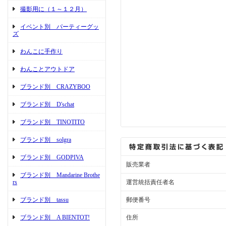
撮影用に（１～１２月）
イベント別 パーティーグッ
ズ
わんこに手作り
わんことアウトドア
ブランド別 CRAZYBOO
ブランド別 D'schat
ブランド別 TINOTITO
ブランド別 solgra
ブランド別 GODPIVA
販売業者
ブランド別 Mandarine Brothe
rs
運営統括責任者名
ブランド別 tassu
郵便番号
ブランド別 A BIENTOT!
住所