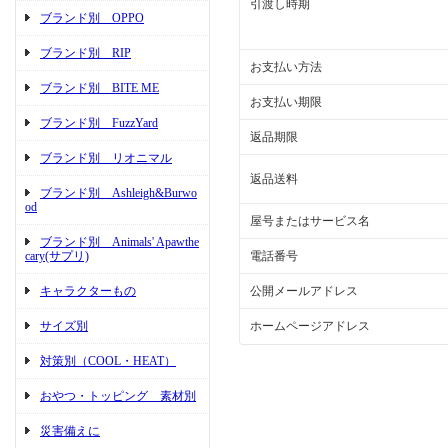
引渡し時期
ブランド別 OPPO
ブランド別 RIP
お支払い方法
ブランド別 BITE ME
お支払い期限
ブランド別 FuzzYard
返品期限
ブランド別 リオニマル
返品送料
ブランド別 Ashleigh&Burwo
od
屋号またはサービス名
ブランド別 Animals' Apawthe
cary(サプリ)
電話番号
キャラクターもの
公開メールアドレス
サイズ別
ホームページアドレス
対策別（COOL・HEAT）
おやつ・トッピング 素材別
災害備えに