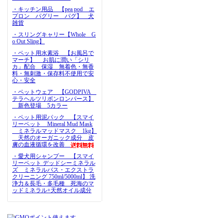
・キッチン用品 【pea pod エ
プロン パグリー パグ】 犬
雑貨
・スリングキャリー【Whole G
o Out Sling】
・ペット用水素浴 【お風呂で
マーチ】 お肌に潤い「シリ
カ」配合 保湿 無着色・無香
料・無刺激・保存料不使用で安
心・安全
・ペットウェア 【GODPIVA
テラヘルツリボンロンパース】
新色登場 5カラー
・ペット用泥パック 【スマイ
リーペット Mineral Mud Mask
ミネラルマッドマスク 1kg】
天然のオーガニック成分 皮
膚の血液循環を改善
・愛犬用シャンプー 【スマイ
リーペット デッドシーミネラル
ズ ミネラルバス・エクストラ
クリーニング 750ml/5000ml】 洗
浄力＆長毛・多毛種 死海のマ
ッドミネラル+天然オイル成分