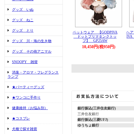
グッズ いぬ
グッズ ねこ
グッズ とり
ペットウェア 【GODPIVA
ヘア
ドットプリマタンクトッ
IV
プ】 GP25AW
グッズ 川・海の生き物
10,450円(税950円)
グッズ その他アニマル
SNOOPY 雑貨
消臭・アロマ・フレグランス
ランプ
★パーティーグッズ
★ワンコに手作り
健康維持（お悩み別）
銀行振込(三井住友銀行)
三井住友銀行
★コスプレ
銀行振込(三菱UFJ)
ゆうちょ銀行
犬種で探す雑貨