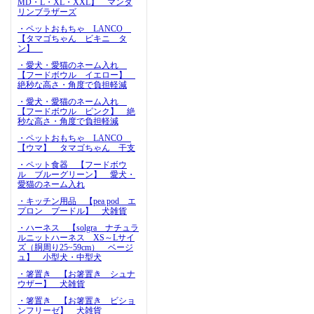
MD・L・XL・XXL】 マンダ
リンブラザーズ
・ペットおもちゃ LANCO
【タマゴちゃん ビキニ タ
ン】
・愛犬・愛猫のネーム入れ
【フードボウル イエロー】
絶秒な高さ・角度で負担軽減
・愛犬・愛猫のネーム入れ
【フードボウル ピンク】 絶
秒な高さ・角度で負担軽減
・ペットおもちゃ LANCO
【ウマ】 タマゴちゃん 干支
・ペット食器 【フードボウ
ル ブルーグリーン】 愛犬・
愛猫のネーム入れ
・キッチン用品 【pea pod エ
プロン プードル】 犬雑貨
・ハーネス 【solgra ナチュラ
ルニットハーネス XS～Lサイ
ズ（胴周り25~59cm） ベージ
ュ】 小型犬・中型犬
・箸置き 【お箸置き シュナ
ウザー】 犬雑貨
・箸置き 【お箸置き ビショ
ンフリーゼ】 犬雑貨