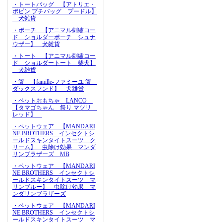
・トートバッグ 【アトリエ・
ポピン プチバッグ プードル】
犬雑貨
・ポーチ 【アニマル刺繍コー
ド ショルダーポーチ シュナ
ウザー】 犬雑貨
・トート 【アニマル刺繍コー
ド ショルダートート 柴犬】
犬雑貨
・箸 【famille-ファミーユ 箸
ダックスフンド】 犬雑貨
・ペットおもちゃ LANCO
【タマゴちゃん 祭り マツリ
レッド】
・ペットウェア 【MANDARI
NE BROTHERS インセクトシ
ールドスキンタイトスーツ ク
リーム】 虫除け効果 マンダ
リンブラザーズ MB
・ペットウェア 【MANDARI
NE BROTHERS インセクトシ
ールドスキンタイトスーツ マ
リンブルー】 虫除け効果 マ
ンダリンブラザーズ
・ペットウェア 【MANDARI
NE BROTHERS インセクトシ
ールドスキンタイトスーツ マ