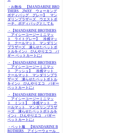
・お散歩 【MANDARINE BRO
THERS 2WAY ウォーキング
ボディバッグ グレー】 マン
ダリンブラザーズ ウエストポ
ーチ、ボディバッグとしても
・【MANDARINE BROTHERS
アイシーコージーミニマッ
ト ライトグレー】 冷感マッ
ト クールマット マンダリン
ブラザーズ 凍らせたペットボ
トルをイン♪ ひんやりエコ バ
ギー ペットカートに♪
・【MANDARINE BROTHERS
アイシーコージーミニマッ
ト アッシュ】 冷感マット
クールマット マンダリンブラ
ザーズ 凍らせたペットボトル
をイン♪ ひんやりエコ バギー
ペットカートに♪
・【MANDARINE BROTHERS
アイシーコージーミニマッ
ト ミント】 冷感マット ク
ールマット マンダリンブラザ
ーズ 凍らせたペットボトルを
イン♪ ひんやりエコ バギー
ペットカートに♪
・ペット服 【MANDARINE B
ROTHERS アイシーウォール