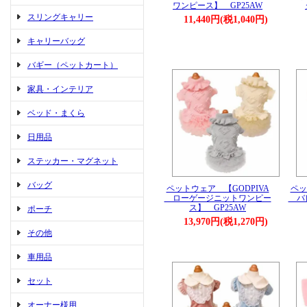
ワンピース】 GP25AW
スリングキャリー
11,440円(税1,040円)
キャリーバッグ
バギー（ペットカート）
家具・インテリア
ベッド・まくら
日用品
ステッカー・マグネット
バッグ
ペットウェア 【GODPIVA
ペッ
ローゲージニットワンピー
バレ
ス】 GP25AW
ポーチ
13,970円(税1,270円)
その他
車用品
セット
オーナー様用