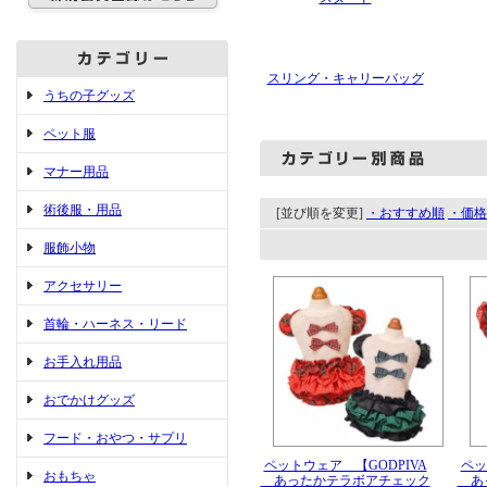
スリング・キャリーバッグ
うちの子グッズ
ペット服
マナー用品
術後服・用品
[並び順を変更]
・おすすめ順
・価格
服飾小物
アクセサリー
首輪・ハーネス・リード
お手入れ用品
おでかけグッズ
フード・おやつ・サプリ
ペットウェア 【GODPIVA
ペッ
おもちゃ
あったかテラボアチェック
あっ