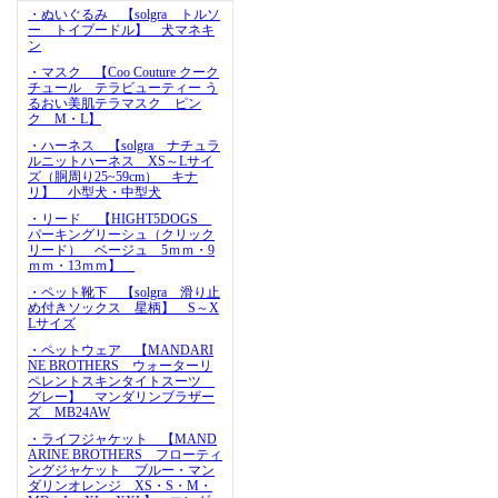
・ぬいぐるみ 【solgra トルソ
ー トイプードル】 犬マネキ
ン
・マスク 【Coo Couture クーク
チュール テラビューティー う
るおい美肌テラマスク ピン
ク M・L】
・ハーネス 【solgra ナチュラ
ルニットハーネス XS～Lサイ
ズ（胴周り25~59cm） キナ
リ】 小型犬・中型犬
・リード 【HIGHT5DOGS
パーキングリーシュ（クリック
リード） ベージュ 5ｍｍ・9
ｍｍ・13ｍｍ】
・ペット靴下 【solgra 滑り止
め付きソックス 星柄】 S～X
Lサイズ
・ペットウェア 【MANDARI
NE BROTHERS ウォーターリ
ペレントスキンタイトスーツ
グレー】 マンダリンブラザー
ズ MB24AW
・ライフジャケット 【MAND
ARINE BROTHERS フローティ
ングジャケット ブルー・マン
ダリンオレンジ XS・S・M・