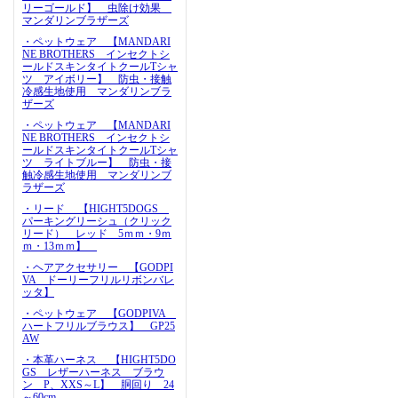
リーゴールド】 虫除け効果
マンダリンブラザーズ
・ペットウェア 【MANDARI
NE BROTHERS インセクトシ
ールドスキンタイトクールTシャ
ツ アイボリー】 防虫・接触
冷感生地使用 マンダリンブラ
ザーズ
・ペットウェア 【MANDARI
NE BROTHERS インセクトシ
ールドスキンタイトクールTシャ
ツ ライトブルー】 防虫・接
触冷感生地使用 マンダリンブ
ラザーズ
・リード 【HIGHT5DOGS
パーキングリーシュ（クリック
リード） レッド 5ｍｍ・9ｍ
ｍ・13ｍｍ】
・ヘアアクセサリー 【GODPI
VA ドーリーフリルリボンバレ
ッタ】
・ペットウェア 【GODPIVA
ハートフリルブラウス】 GP25
AW
・本革ハーネス 【HIGHT5DO
GS レザーハーネス ブラウ
ン P、XXS～L】 胴回り 24
～60cm