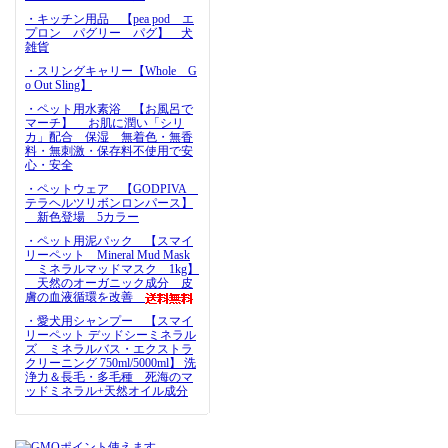
・キッチン用品 【pea pod エ
プロン パグリー パグ】 犬
雑貨
・スリングキャリー【Whole G
o Out Sling】
・ペット用水素浴 【お風呂で
マーチ】 お肌に潤い「シリ
カ」配合 保湿 無着色・無香
料・無刺激・保存料不使用で安
心・安全
・ペットウェア 【GODPIVA
テラヘルツリボンロンパース】
新色登場 5カラー
・ペット用泥パック 【スマイ
リーペット Mineral Mud Mask
ミネラルマッドマスク 1kg】
天然のオーガニック成分 皮
膚の血液循環を改善
・愛犬用シャンプー 【スマイ
リーペット デッドシーミネラル
ズ ミネラルバス・エクストラ
クリーニング 750ml/5000ml】 洗
浄力＆長毛・多毛種 死海のマ
ッドミネラル+天然オイル成分