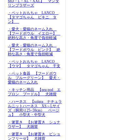
MD・L・XL・XXL】 マンダ
リンブラザーズ
・ペットおもちゃ LANCO
【タマゴちゃん ビキニ タ
ン】
・愛犬・愛猫のネーム入れ
【フードボウル イエロー】
絶秒な高さ・角度で負担軽減
・愛犬・愛猫のネーム入れ
【フードボウル ピンク】 絶
秒な高さ・角度で負担軽減
・ペットおもちゃ LANCO
【ウマ】 タマゴちゃん 干支
・ペット食器 【フードボウ
ル ブルーグリーン】 愛犬・
愛猫のネーム入れ
・キッチン用品 【pea pod エ
プロン プードル】 犬雑貨
・ハーネス 【solgra ナチュラ
ルニットハーネス XS～Lサイ
ズ（胴周り25~59cm） ベージ
ュ】 小型犬・中型犬
・箸置き 【お箸置き シュナ
ウザー】 犬雑貨
・箸置き 【お箸置き ビショ
ンフリーゼ】 犬雑貨