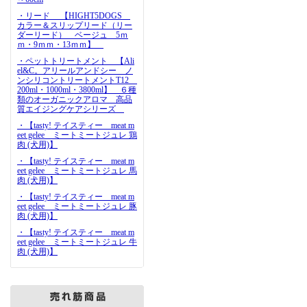
・リード 【HIGHT5DOGS
カラー＆スリップリード（リー
ダーリード） ベージュ 5ｍ
ｍ・9ｍｍ・13ｍｍ】
・ペットトリートメント 【Ali
el&C。アリールアンドシー ノ
ンシリコントリートメントT12
200ml・1000ml・3800ml】 ６種
類のオーガニックアロマ 高品
質エイジングケアシリーズ
・【tasty! テイスティー meat m
eet gelee ミートミートジュレ 鶏
肉 (犬用)】
・【tasty! テイスティー meat m
eet gelee ミートミートジュレ 馬
肉 (犬用)】
・【tasty! テイスティー meat m
eet gelee ミートミートジュレ 豚
肉 (犬用)】
・【tasty! テイスティー meat m
eet gelee ミートミートジュレ 牛
肉 (犬用)】