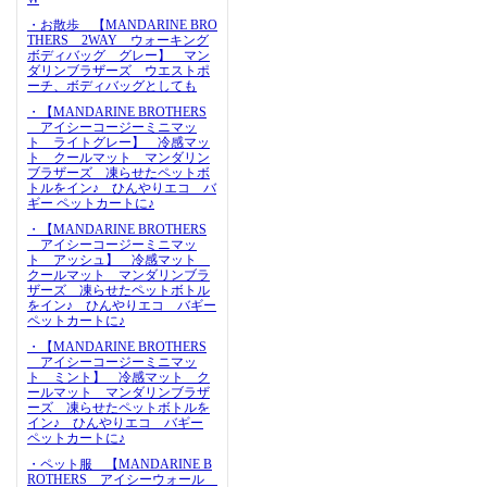
・お散歩 【MANDARINE BRO
THERS 2WAY ウォーキング
ボディバッグ グレー】 マン
ダリンブラザーズ ウエストポ
ーチ、ボディバッグとしても
・【MANDARINE BROTHERS
アイシーコージーミニマッ
ト ライトグレー】 冷感マッ
ト クールマット マンダリン
ブラザーズ 凍らせたペットボ
トルをイン♪ ひんやりエコ バ
ギー ペットカートに♪
・【MANDARINE BROTHERS
アイシーコージーミニマッ
ト アッシュ】 冷感マット
クールマット マンダリンブラ
ザーズ 凍らせたペットボトル
をイン♪ ひんやりエコ バギー
ペットカートに♪
・【MANDARINE BROTHERS
アイシーコージーミニマッ
ト ミント】 冷感マット ク
ールマット マンダリンブラザ
ーズ 凍らせたペットボトルを
イン♪ ひんやりエコ バギー
ペットカートに♪
・ペット服 【MANDARINE B
ROTHERS アイシーウォール