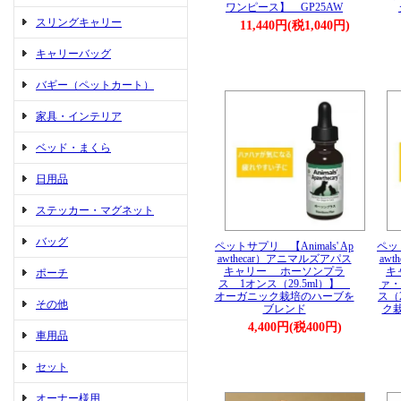
ワンピース】 GP25AW
スリングキャリー
11,440円(税1,040円)
キャリーバッグ
バギー（ペットカート）
家具・インテリア
ベッド・まくら
日用品
ステッカー・マグネット
バッグ
ペットサプリ 【Animals' Ap
ペット
awthecar）アニマルズアパス
aw
キャリー ホーソンプラ
キ
ポーチ
ス 1オンス（29.5ml）】
ァ・
オーガニック栽培のハーブを
ス（
その他
ブレンド
ク
4,400円(税400円)
車用品
セット
オーナー様用