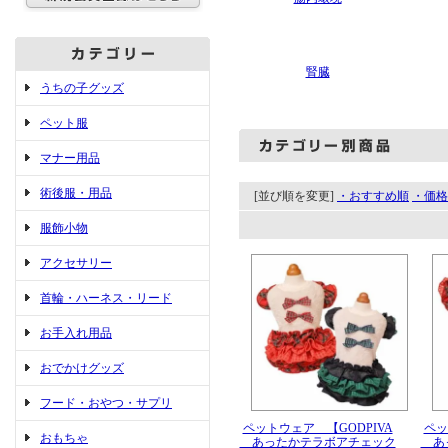
腎臓
うちの子グッズ
ペット服
マナー用品
術後服・用品
[並び順を変更]
・おすすめ順
・価格
服飾小物
アクセサリー
首輪・ハーネス・リード
お手入れ用品
おでかけグッズ
フード・おやつ・サプリ
ペットウェア 【GODPIVA
ペッ
おもちゃ
あったかテラボアチェック
あっ