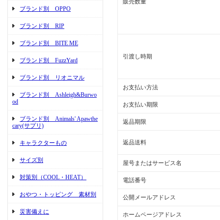
販売数量
ブランド別 OPPO
ブランド別 RIP
ブランド別 BITE ME
引渡し時期
ブランド別 FuzzYard
ブランド別 リオニマル
お支払い方法
ブランド別 Ashleigh&Burwo
od
お支払い期限
ブランド別 Animals' Apawthe
返品期限
cary(サプリ)
返品送料
キャラクターもの
サイズ別
屋号またはサービス名
対策別（COOL・HEAT）
電話番号
おやつ・トッピング 素材別
公開メールアドレス
災害備えに
ホームページアドレス