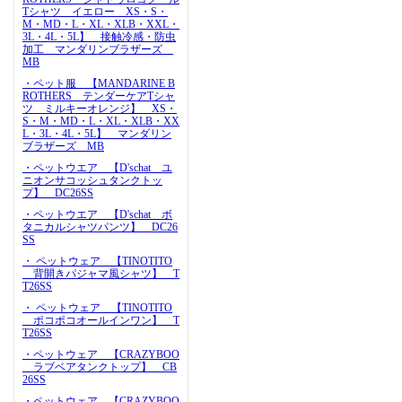
Tシャツ イエロー XS・S・
M・MD・L・XL・XLB・XXL・
3L・4L・5L】 接触冷感・防虫
加工 マンダリンブラザーズ
MB
・ペット服 【MANDARINE B
ROTHERS テンダーケアTシャ
ツ ミルキーオレンジ】 XS・
S・M・MD・L・XL・XLB・XX
L・3L・4L・5L】 マンダリン
ブラザーズ MB
・ペットウエア 【D'schat ユ
ニオンサコッシュタンクトッ
プ】 DC26SS
・ペットウエア 【D'schat ボ
タニカルシャツパンツ】 DC26
SS
・ ペットウェア 【TINOTITO
背開きパジャマ風シャツ】 T
T26SS
・ ペットウェア 【TINOTITO
ポコポコオールインワン】 T
T26SS
・ペットウェア 【CRAZYBOO
ラブベアタンクトップ】 CB
26SS
・ペットウェア 【CRAZYBOO