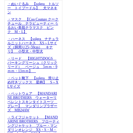
・ぬいぐるみ 【solgra トルソ
ー トイプードル】 犬マネキ
ン
・マスク 【Coo Couture クーク
チュール テラビューティー う
るおい美肌テラマスク ピン
ク M・L】
・ハーネス 【solgra ナチュラ
ルニットハーネス XS～Lサイ
ズ（胴周り25~59cm） キナ
リ】 小型犬・中型犬
・リード 【HIGHT5DOGS
パーキングリーシュ（クリック
リード） ベージュ 5ｍｍ・9
ｍｍ・13ｍｍ】
・ペット靴下 【solgra 滑り止
め付きソックス 星柄】 S～X
Lサイズ
・ペットウェア 【MANDARI
NE BROTHERS ウォーターリ
ペレントスキンタイトスーツ
グレー】 マンダリンブラザー
ズ MB24AW
・ライフジャケット 【MAND
ARINE BROTHERS フローティ
ングジャケット ブルー・マン
ダリンオレンジ XS・S・M・