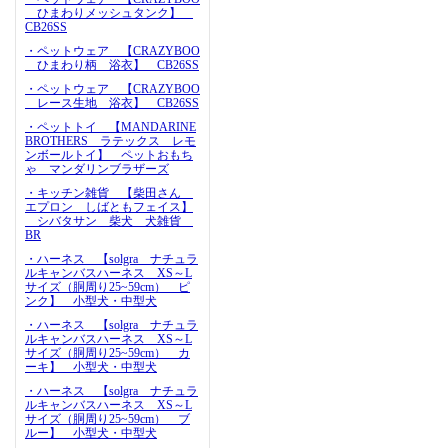
ひまわりメッシュタンク】
CB26SS
・ペットウェア 【CRAZYBOO
ひまわり柄 浴衣】 CB26SS
・ペットウェア 【CRAZYBOO
レース生地 浴衣】 CB26SS
・ペットトイ 【MANDARINE
BROTHERS ラテックス レモ
ンボールトイ】 ペットおもち
ゃ マンダリンブラザーズ
・キッチン雑貨 【柴田さん
エプロン しばともフェイス】
シバタサン 柴犬 犬雑貨
BR
・ハーネス 【solgra ナチュラ
ルキャンバスハーネス XS～L
サイズ（胴周り25~59cm） ピ
ンク】 小型犬・中型犬
・ハーネス 【solgra ナチュラ
ルキャンバスハーネス XS～L
サイズ（胴周り25~59cm） カ
ーキ】 小型犬・中型犬
・ハーネス 【solgra ナチュラ
ルキャンバスハーネス XS～L
サイズ（胴周り25~59cm） ブ
ルー】 小型犬・中型犬