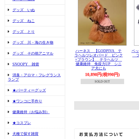
グッズ いぬ
グッズ ねこ
グッズ とり
グッズ 川・海の生き物
ハーネス 【GODPIVA テ
ペッ
グッズ その他アニマル
ラヘルツレオパード ピンク
ブ
×ブラウン】 テラヘルツ
健康維持 免疫力UP シニ
SNOOPY 雑貨
ア犬にも
10,890円(税990円)
消臭・アロマ・フレグランス
ランプ
SOLD OUT
★パーティーグッズ
★ワンコに手作り
健康維持（お悩み別）
★コスプレ
犬種で探す雑貨