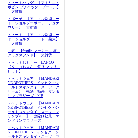
・トートバッグ 【アトリエ・
ポピン プチバッグ プードル】
犬雑貨
・ポーチ 【アニマル刺繍コー
ド ショルダーポーチ シュナ
ウザー】 犬雑貨
・トート 【アニマル刺繍コー
ド ショルダートート 柴犬】
犬雑貨
・箸 【famille-ファミーユ 箸
ダックスフンド】 犬雑貨
・ペットおもちゃ LANCO
【タマゴちゃん 祭り マツリ
レッド】
・ペットウェア 【MANDARI
NE BROTHERS インセクトシ
ールドスキンタイトスーツ ク
リーム】 虫除け効果 マンダ
リンブラザーズ MB
・ペットウェア 【MANDARI
NE BROTHERS インセクトシ
ールドスキンタイトスーツ マ
リンブルー】 虫除け効果 マ
ンダリンブラザーズ
・ペットウェア 【MANDARI
NE BROTHERS インセクトシ
ールドスキンタイトスーツ マ