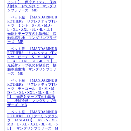
ミント】 保冷アイテム 保冷
剤付き おでかけに マンダリ
ンブラザーズ MB
・ペット服 【MANDARINE B
ROTHERS リフレクティブTシ
ャツ ミント S・M・MD・
L・XL・XXL・3L・4L・5L】
光反射テープ夜のお散歩に 接
触冷感生地 マンダリンブラザ
ーズ MB
・ペット服 【MANDARINE B
ROTHERS リフレクティブTシ
ャツ ピーチ S・M・MD・
L・XL・XXL・3L・4L・5L】
光反射テープ夜のお散歩に 接
触冷感生地 マンダリンブラザ
ーズ MB
・ペット服 【MANDARINE B
ROTHERS リフレクティブTシ
ャツ チャコール S・M・M
D・L・XL・XXL・3L・4L・5
L】 光反射テープ夜のお散歩
に 接触冷感 マンダリンブラ
ザーズ MB
・ペット服 【MANDARINE B
ROTHERS CCLクーリングタン
ク TANGLED】 XS・S・M・
MD・L・XL・XXL・3L・4L・5
L】 マンダリンブラザーズ M