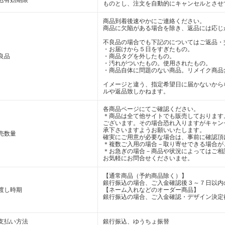
込有効期限
ものとし、注文を自動的にキャンセルとさせ
商品到着後速やかにご連絡ください。
商品に欠陥がある場合を除き、返品には応じ
不良品の場合でも下記のについてはご返品・
・お届けから５日をすぎたもの。
良品
・商品タグを外したもの。
・汚れがついたもの。使用されたもの。
・商品自体に問題のない商品。リメイク商品
イメージと違う、指定希望日に届かないから
ルや返品致しかねます。
各商品ページにてご確認ください。
＊商品は全て他サイトでも販売しております
ございます。その場合恐れ入りますがキャン
承下さいますようお願いいたします。
売数量
確実にご用意が必要な場合は、事前に確認頂
＊複数ご入用の場合－取り寄せできる場合が
＊お急ぎの場合－商品や状況によってはご相
お気軽にお問合せくださいませ。
【通常商品（予約商品除く）】
銀行振込の場合、ご入金確認後３～７日以内
渡し時期
【ネーム入れなどのオーダー商品】
銀行振込の場合、ご入金確認・デザイン決定
支払い方法
銀行振込、ゆうちょ振替