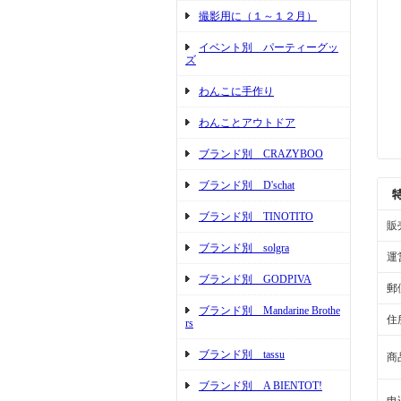
撮影用に（１～１２月）
イベント別 パーティーグッ
ズ
わんこに手作り
わんことアウトドア
ブランド別 CRAZYBOO
ブランド別 D'schat
ブランド別 TINOTITO
販
ブランド別 solgra
運
ブランド別 GODPIVA
郵
ブランド別 Mandarine Brothe
住
rs
ブランド別 tassu
商
ブランド別 A BIENTOT!