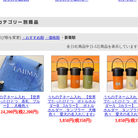
並び順を変更]
・おすすめ順
・価格順
・新着順
全 [14] 商品中 [1-12] 商品を表示していま
の子ネーム入れ 【世界
うちの子ネーム入れ 【世界
うちの子ネーム入れ
ったひとつ 表札 ブル
でたったひとつ ボトルホル
でたったひとつ ボ
ー】 犬種色々
ダーB 3カラー】 ボトル
ダーA 3カラー】
ホルダー タンブラー 犬種
ホルダー タンブラ
24,200円(税2,200円)
色々 愛犬の名入れします♪
色々 愛犬の名入れ
3,850円(税350円)
3,850円(税3