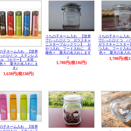
うちの子ネーム入れ 【世界
うちの子ネーム入れ
でたったひとつ ガラスキャ
でたったひとつ ハ
ニスターブルックリン】 お
ガラスキャニスター
やつ入れ、フード入れに 犬
つ入れ、フード入れ
の子ネーム入れ 【世界
種色々 愛犬の名入れします
色々 愛犬の名入れ
ったひとつ ステンレス
♪
3,700円(税3
トル 5カラー】 水筒
3,700円(税336円)
色々 愛犬の名入れしま
す♪
3,630円(税330円)
の子ネーム入れ 【世界
ったひとつ ステンレス