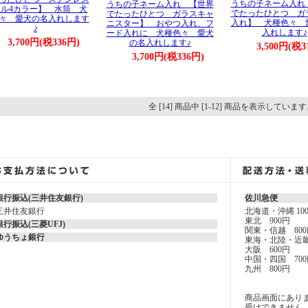
うちの子ネーム入れ
うちの子ネーム入れ 【世界
ル4カラー】 水筒 犬
でたったひとつ ガ
でたったひとつ ガラスキャ
々 愛犬の名入れします
入れ】 犬種色々 
ニスター】 おやつ入れ、フ
♪
入れします♪
ード入れに 犬種色々 愛犬
3,700円(税336円)
の名入れします♪
3,500円(税3
3,700円(税336円)
全 [14] 商品中 [1-12] 商品を表示していま
銀行振込(三井住友銀行)
佐川急便
三井住友銀行
北海道・沖縄 10
東北 900円
銀行振込(三菱UFJ)
関東・信越 800
ゆうちょ銀行
東海・北陸・近畿
大阪 600円
中国・四国 700
九州 800円
商品画面にあり
受けできません