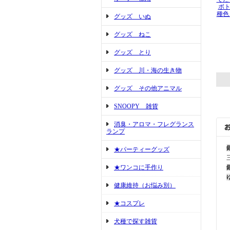
ボト
種色
グッズ いぬ
グッズ ねこ
グッズ とり
グッズ 川・海の生き物
グッズ その他アニマル
SNOOPY 雑貨
消臭・アロマ・フレグランス
ランプ
★パーティーグッズ
★ワンコに手作り
健康維持（お悩み別）
★コスプレ
犬種で探す雑貨