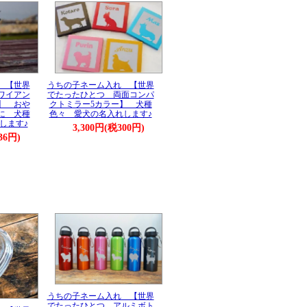
 【世界
うちの子ネーム入れ 【世界
ワイアン
でたったひとつ 両面コンパ
】 おや
クトミラー5カラー】 犬種
に 犬種
色々 愛犬の名入れします♪
します♪
3,300円(税300円)
36円)
うちの子ネーム入れ 【世界
でたったひとつ アルミボト