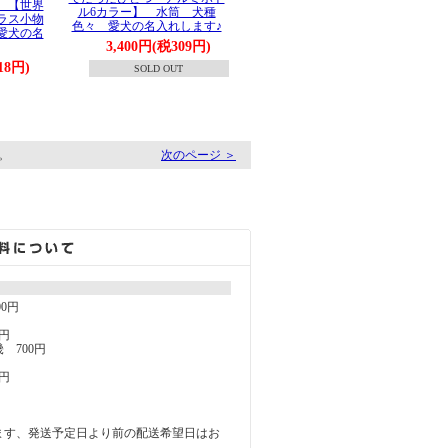
 【世界
ル6カラー】 水筒 犬種
ラス小物
色々 愛犬の名入れします♪
愛犬の名
3,400円(税309円)
18円)
SOLD OUT
す。
次のページ ＞
00円
円
 700円
円
ます、発送予定日より前の配送希望日はお
。