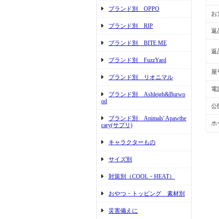
ブランド別 OPPO
お
ブランド別 RIP
返
ブランド別 BITE ME
返
ブランド別 FuzzYard
屋
ブランド別 リオニマル
電
ブランド別 Ashleigh&Burwo
od
公
ブランド別 Animals' Apawthe
ホ
cary(サプリ)
キャラクターもの
サイズ別
対策別（COOL・HEAT）
おやつ・トッピング 素材別
災害備えに