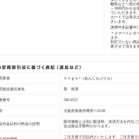
離島など一部の地
～3000円かか
ていただきます
カートでは表示
さいませ。
スマートレター
＊スマートレタ
ます。
対応でいない商
更させて頂きま
売業者
Ａｎｇｅ+（あんじゅぷりゅ）
営統括責任者名
巽 裕美
便番号
590-0521
所
大阪府泉南市樽井7-10-68
販売価格とは別に配送料、決済方法を代引ご
品代金以外の料金の説明
合は振込手数料かかります。
ご注文後５日以内といたします。ご注文後５