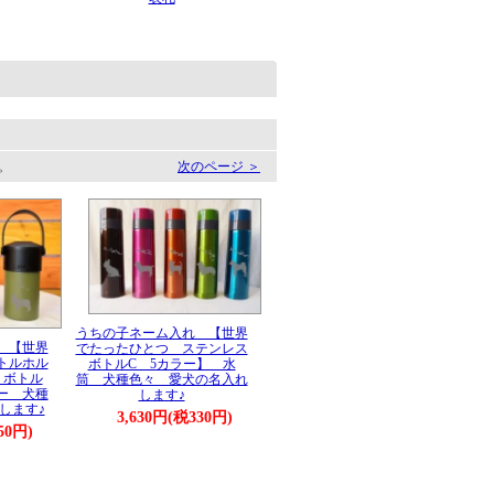
す。
次のページ ＞
うちの子ネーム入れ 【世界
 【世界
でたったひとつ ステンレス
トルホル
ボトルC 5カラー】 水
 ボトル
筒 犬種色々 愛犬の名入れ
ー 犬種
します♪
します♪
3,630円(税330円)
50円)