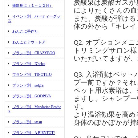
炭酸泉は炭酸ガスが
撮影用に（１～１２月）
によりたくさんの血
イベント別 パーティーグッ
また、炭酸が弾ける
ズ
体の外から「キレイ
わんこに手作り
Q2. オプションメ
わんことアウトドア
トリミングサロン様
ブランド別 CRAZYBOO
いただいてますが、
ブランド別 D'schat
Q3. 入浴剤はペ
ブランド別 TINOTITO
プー前ですか？それ
ブランド別 solgra
ペット用水素浴は、
ブランド別 GODPIVA
ますし、シャンプー
す。
ブランド別 Mandarine Brothe
rs
より温浴効果を高め
身体のぽかぽかが持
ブランド別 tassu
ブランド別 A BIENTOT!