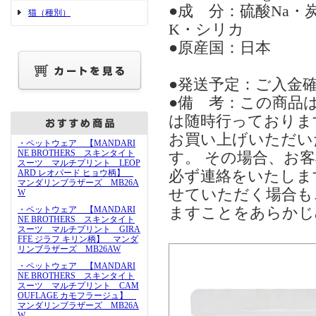
●成 分：硫酸Na・
猫（種別）
K・シリカ
●原産国：日本
●発送予定：ご入金確
●備 考：この商品
は随時行っておりま
お買い上げいただい
・ペットウェア 【MANDARI
NE BROTHERS スキンタイト
す。 その場合、お
スーツ マルチプリント LEOP
ARD レオパード ヒョウ柄】
必ず連絡をいたしま
マンダリンブラザーズ MB26A
せていただく場合も
W
・ペットウェア 【MANDARI
ますことをあらかじ
NE BROTHERS スキンタイト
スーツ マルチプリント GIRA
FFE ジラフ キリン柄】 マンダ
リンブラザーズ MB26AW
・ペットウェア 【MANDARI
NE BROTHERS スキンタイト
スーツ マルチプリント CAM
OUFLAGE カモフラージュ】
マンダリンブラザーズ MB26A
W