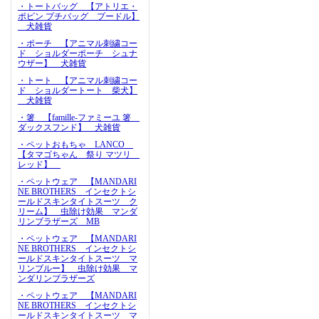
・トートバッグ 【アトリエ・
ポピン プチバッグ プードル】
犬雑貨
・ポーチ 【アニマル刺繍コー
ド ショルダーポーチ シュナ
ウザー】 犬雑貨
・トート 【アニマル刺繍コー
ド ショルダートート 柴犬】
犬雑貨
・箸 【famille-ファミーユ 箸
ダックスフンド】 犬雑貨
・ペットおもちゃ LANCO
【タマゴちゃん 祭り マツリ
レッド】
・ペットウェア 【MANDARI
NE BROTHERS インセクトシ
ールドスキンタイトスーツ ク
リーム】 虫除け効果 マンダ
リンブラザーズ MB
・ペットウェア 【MANDARI
NE BROTHERS インセクトシ
ールドスキンタイトスーツ マ
リンブルー】 虫除け効果 マ
ンダリンブラザーズ
・ペットウェア 【MANDARI
NE BROTHERS インセクトシ
ールドスキンタイトスーツ マ