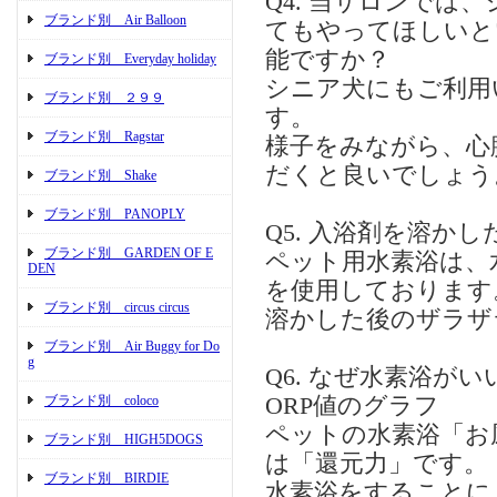
Q4. 当サロンで
ブランド別 Air Balloon
てもやってほしいと
能ですか？
ブランド別 Everyday holiday
シニア犬にもご利用
ブランド別 ２９９
す。
ブランド別 Ragstar
様子をみながら、心
だくと良いでしょう
ブランド別 Shake
ブランド別 PANOPLY
Q5. 入浴剤を溶か
ブランド別 GARDEN OF E
ペット用水素浴は、
DEN
を使用しております
ブランド別 circus circus
溶かした後のザラザ
ブランド別 Air Buggy for Do
g
Q6. なぜ水素浴がい
ブランド別 coloco
ORP値のグラフ
ペットの水素浴「お
ブランド別 HIGH5DOGS
は「還元力」です。
ブランド別 BIRDIE
水素浴をすることに