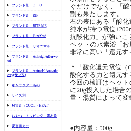
ぐだけでなく、「酸
ブランド別 OPPO
割も果たします。
ブランド別 RIP
右の表にある「酸化
ブランド別 BITE ME
純水が持つ電位+20
抗酸化力」が強いこ
ブランド別 FuzzYard
ペットの水素浴「お風
ブランド別 リオニマル
非常に高い「還元す
ブランド別 Ashleigh&Burwo
od
＊「酸化還元電位（O
ブランド別 Animals' Apawthe
酸化する力と還元す
cary(サプリ)
今回の検証はペット
キャラクターもの
に20g投入した場
サイズ別
量・湯質によって変
対策別（COOL・HEAT）
おやつ・トッピング 素材別
災害備えに
●内容量：500g