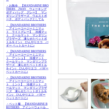
・お散歩 【MANDARINE BRO
THERS 2WAY ウォーキング
ボディバッグ グレー】 マン
ダリンブラザーズ ウエストポ
ーチ、ボディバッグとしても
・【MANDARINE BROTHERS
アイシーコージーミニマッ
ト ライトグレー】 冷感マッ
ト クールマット マンダリン
ブラザーズ 凍らせたペットボ
トルをイン♪ ひんやりエコ バ
ギー ペットカートに♪
・【MANDARINE BROTHERS
アイシーコージーミニマッ
ト アッシュ】 冷感マット
クールマット マンダリンブラ
ザーズ 凍らせたペットボトル
をイン♪ ひんやりエコ バギー
ペットカートに♪
・【MANDARINE BROTHERS
アイシーコージーミニマッ
ト ミント】 冷感マット ク
ールマット マンダリンブラザ
ーズ 凍らせたペットボトルを
イン♪ ひんやりエコ バギー
ペットカートに♪
・ペット服 【MANDARINE B
ROTHERS アイシーウォール