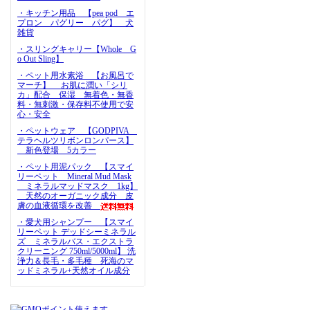
・キッチン用品 【pea pod エ
プロン パグリー パグ】 犬
雑貨
・スリングキャリー【Whole G
o Out Sling】
・ペット用水素浴 【お風呂で
マーチ】 お肌に潤い「シリ
カ」配合 保湿 無着色・無香
料・無刺激・保存料不使用で安
心・安全
・ペットウェア 【GODPIVA
テラヘルツリボンロンパース】
新色登場 5カラー
・ペット用泥パック 【スマイ
リーペット Mineral Mud Mask
ミネラルマッドマスク 1kg】
天然のオーガニック成分 皮
膚の血液循環を改善
・愛犬用シャンプー 【スマイ
リーペット デッドシーミネラル
ズ ミネラルバス・エクストラ
クリーニング 750ml/5000ml】 洗
浄力＆長毛・多毛種 死海のマ
ッドミネラル+天然オイル成分