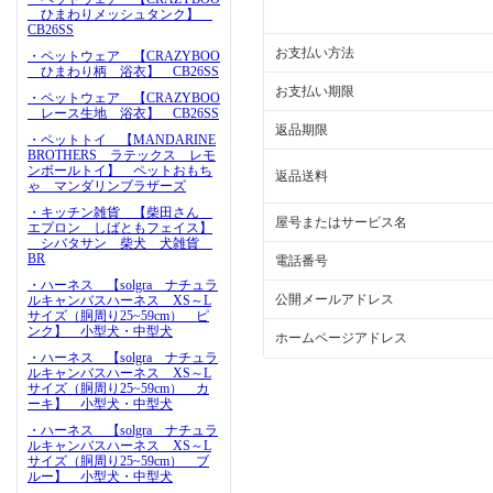
ひまわりメッシュタンク】
CB26SS
お支払い方法
・ペットウェア 【CRAZYBOO
ひまわり柄 浴衣】 CB26SS
お支払い期限
・ペットウェア 【CRAZYBOO
レース生地 浴衣】 CB26SS
返品期限
・ペットトイ 【MANDARINE
BROTHERS ラテックス レモ
ンボールトイ】 ペットおもち
返品送料
ゃ マンダリンブラザーズ
・キッチン雑貨 【柴田さん
屋号またはサービス名
エプロン しばともフェイス】
シバタサン 柴犬 犬雑貨
BR
電話番号
・ハーネス 【solgra ナチュラ
公開メールアドレス
ルキャンバスハーネス XS～L
サイズ（胴周り25~59cm） ピ
ンク】 小型犬・中型犬
ホームページアドレス
・ハーネス 【solgra ナチュラ
ルキャンバスハーネス XS～L
サイズ（胴周り25~59cm） カ
ーキ】 小型犬・中型犬
・ハーネス 【solgra ナチュラ
ルキャンバスハーネス XS～L
サイズ（胴周り25~59cm） ブ
ルー】 小型犬・中型犬