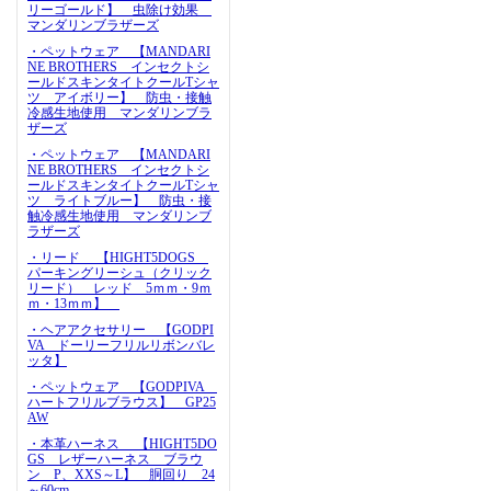
リーゴールド】 虫除け効果
マンダリンブラザーズ
・ペットウェア 【MANDARI
NE BROTHERS インセクトシ
ールドスキンタイトクールTシャ
ツ アイボリー】 防虫・接触
冷感生地使用 マンダリンブラ
ザーズ
・ペットウェア 【MANDARI
NE BROTHERS インセクトシ
ールドスキンタイトクールTシャ
ツ ライトブルー】 防虫・接
触冷感生地使用 マンダリンブ
ラザーズ
・リード 【HIGHT5DOGS
パーキングリーシュ（クリック
リード） レッド 5ｍｍ・9ｍ
ｍ・13ｍｍ】
・ヘアアクセサリー 【GODPI
VA ドーリーフリルリボンバレ
ッタ】
・ペットウェア 【GODPIVA
ハートフリルブラウス】 GP25
AW
・本革ハーネス 【HIGHT5DO
GS レザーハーネス ブラウ
ン P、XXS～L】 胴回り 24
～60cm