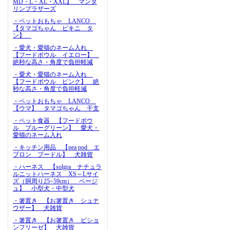
MD・L・XL・XXL】 マンダ
リンブラザーズ
・ペットおもちゃ LANCO
【タマゴちゃん ビキニ タ
ン】
・愛犬・愛猫のネーム入れ
【フードボウル イエロー】
絶秒な高さ・角度で負担軽減
・愛犬・愛猫のネーム入れ
【フードボウル ピンク】 絶
秒な高さ・角度で負担軽減
・ペットおもちゃ LANCO
【ウマ】 タマゴちゃん 干支
・ペット食器 【フードボウ
ル ブルーグリーン】 愛犬・
愛猫のネーム入れ
・キッチン用品 【pea pod エ
プロン プードル】 犬雑貨
・ハーネス 【solgra ナチュラ
ルニットハーネス XS～Lサイ
ズ（胴周り25~59cm） ベージ
ュ】 小型犬・中型犬
・箸置き 【お箸置き シュナ
ウザー】 犬雑貨
・箸置き 【お箸置き ビショ
ンフリーゼ】 犬雑貨