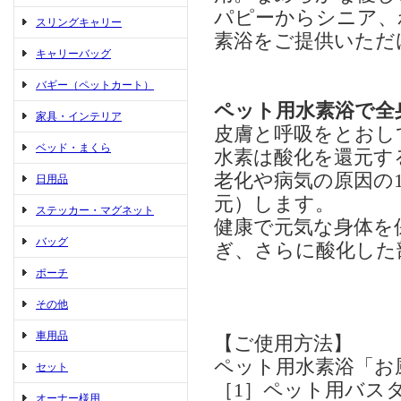
パピーからシニア、
スリングキャリー
素浴をご提供いただ
キャリーバッグ
バギー（ペットカート）
ペット用水素浴で全
家具・インテリア
皮膚と呼吸をとおし
ベッド・まくら
水素は酸化を還元す
老化や病気の原因の
日用品
元）します。
ステッカー・マグネット
健康で元気な身体を
バッグ
ぎ、さらに酸化した
ポーチ
その他
車用品
【ご使用方法】
ペット用水素浴「お
セット
［1］ペット用バスタ
オーナー様用