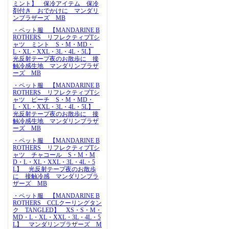
ミント】 保冷アイテム 保冷
剤付き おでかけに マンダリ
ンブラザーズ MB
・ペット服 【MANDARINE B
ROTHERS リフレクティブTシ
ャツ ミント S・M・MD・
L・XL・XXL・3L・4L・5L】
光反射テープ夜のお散歩に 接
触冷感生地 マンダリンブラザ
ーズ MB
・ペット服 【MANDARINE B
ROTHERS リフレクティブTシ
ャツ ピーチ S・M・MD・
L・XL・XXL・3L・4L・5L】
光反射テープ夜のお散歩に 接
触冷感生地 マンダリンブラザ
ーズ MB
・ペット服 【MANDARINE B
ROTHERS リフレクティブTシ
ャツ チャコール S・M・M
D・L・XL・XXL・3L・4L・5
L】 光反射テープ夜のお散歩
に 接触冷感 マンダリンブラ
ザーズ MB
・ペット服 【MANDARINE B
ROTHERS CCLクーリングタン
ク TANGLED】 XS・S・M・
MD・L・XL・XXL・3L・4L・5
L】 マンダリンブラザーズ M