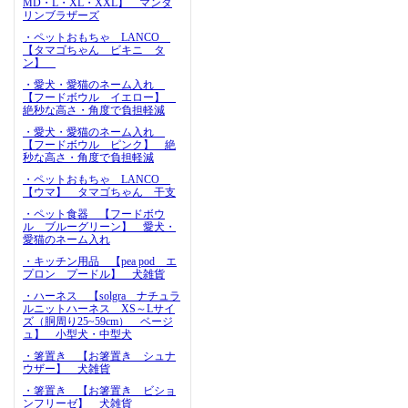
MD・L・XL・XXL】 マンダ
リンブラザーズ
・ペットおもちゃ LANCO
【タマゴちゃん ビキニ タ
ン】
・愛犬・愛猫のネーム入れ
【フードボウル イエロー】
絶秒な高さ・角度で負担軽減
・愛犬・愛猫のネーム入れ
【フードボウル ピンク】 絶
秒な高さ・角度で負担軽減
・ペットおもちゃ LANCO
【ウマ】 タマゴちゃん 干支
・ペット食器 【フードボウ
ル ブルーグリーン】 愛犬・
愛猫のネーム入れ
・キッチン用品 【pea pod エ
プロン プードル】 犬雑貨
・ハーネス 【solgra ナチュラ
ルニットハーネス XS～Lサイ
ズ（胴周り25~59cm） ベージ
ュ】 小型犬・中型犬
・箸置き 【お箸置き シュナ
ウザー】 犬雑貨
・箸置き 【お箸置き ビショ
ンフリーゼ】 犬雑貨