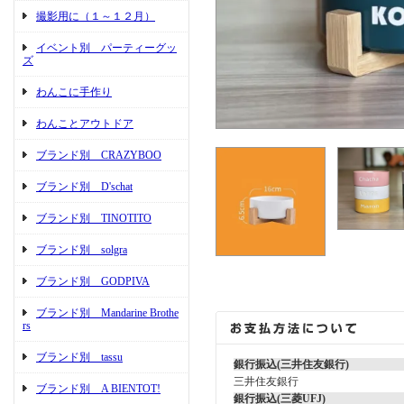
撮影用に（１～１２月）
イベント別 パーティーグッ
ズ
わんこに手作り
わんことアウトドア
ブランド別 CRAZYBOO
ブランド別 D'schat
ブランド別 TINOTITO
ブランド別 solgra
ブランド別 GODPIVA
ブランド別 Mandarine Brothe
rs
ブランド別 tassu
銀行振込(三井住友銀行)
三井住友銀行
ブランド別 A BIENTOT!
銀行振込(三菱UFJ)