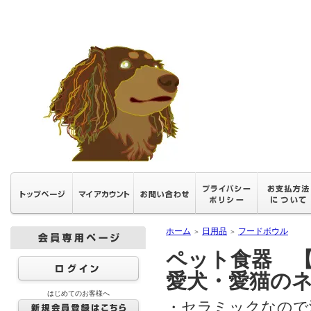
ホーム
日用品
フードボウル
＞
＞
ペット食器 
愛犬・愛猫の
はじめてのお客様へ
・セラミックなので