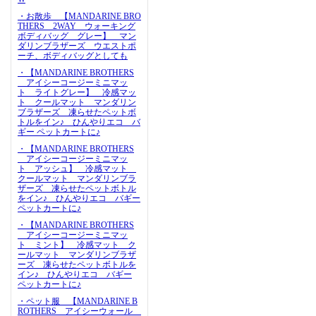
・お散歩 【MANDARINE BRO
THERS 2WAY ウォーキング
ボディバッグ グレー】 マン
ダリンブラザーズ ウエストポ
ーチ、ボディバッグとしても
・【MANDARINE BROTHERS
アイシーコージーミニマッ
ト ライトグレー】 冷感マッ
ト クールマット マンダリン
ブラザーズ 凍らせたペットボ
トルをイン♪ ひんやりエコ バ
ギー ペットカートに♪
・【MANDARINE BROTHERS
アイシーコージーミニマッ
ト アッシュ】 冷感マット
クールマット マンダリンブラ
ザーズ 凍らせたペットボトル
をイン♪ ひんやりエコ バギー
ペットカートに♪
・【MANDARINE BROTHERS
アイシーコージーミニマッ
ト ミント】 冷感マット ク
ールマット マンダリンブラザ
ーズ 凍らせたペットボトルを
イン♪ ひんやりエコ バギー
ペットカートに♪
・ペット服 【MANDARINE B
ROTHERS アイシーウォール