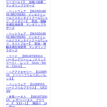
リーゴールド】 虫除け効果
マンダリンブラザーズ
・ペットウェア 【MANDARI
NE BROTHERS インセクトシ
ールドスキンタイトクールTシャ
ツ アイボリー】 防虫・接触
冷感生地使用 マンダリンブラ
ザーズ
・ペットウェア 【MANDARI
NE BROTHERS インセクトシ
ールドスキンタイトクールTシャ
ツ ライトブルー】 防虫・接
触冷感生地使用 マンダリンブ
ラザーズ
・リード 【HIGHT5DOGS
パーキングリーシュ（クリック
リード） レッド 5ｍｍ・9ｍ
ｍ・13ｍｍ】
・ヘアアクセサリー 【GODPI
VA ドーリーフリルリボンバレ
ッタ】
・ペットウェア 【GODPIVA
ハートフリルブラウス】 GP25
AW
・本革ハーネス 【HIGHT5DO
GS レザーハーネス ブラウ
ン P、XXS～L】 胴回り 24
～60cm