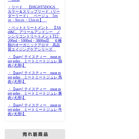
・リード 【HIGHT5DOGS
カラー＆スリップリード（リー
ダーリード） ベージュ 5ｍ
ｍ・9ｍｍ・13ｍｍ】
・ペットトリートメント 【Ali
el&C。アリールアンドシー ノ
ンシリコントリートメントT12
200ml・1000ml・3800ml】 ６種
類のオーガニックアロマ 高品
質エイジングケアシリーズ
・【tasty! テイスティー meat m
eet gelee ミートミートジュレ 鶏
肉 (犬用)】
・【tasty! テイスティー meat m
eet gelee ミートミートジュレ 馬
肉 (犬用)】
・【tasty! テイスティー meat m
eet gelee ミートミートジュレ 豚
肉 (犬用)】
・【tasty! テイスティー meat m
eet gelee ミートミートジュレ 牛
肉 (犬用)】