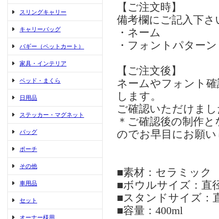
【ご注文時】
スリングキャリー
備考欄にご記入下さ
キャリーバッグ
・ネーム
・フォントパターン
バギー（ペットカート）
家具・インテリア
【ご注文後】
ベッド・まくら
ネームやフォント確
します。
日用品
ご確認いただけまし
ステッカー・マグネット
＊ご確認後の制作と
バッグ
のでお早目にお願い
ポーチ
その他
■素材：セラミック
■ボウルサイズ：直径 約
車用品
■スタンドサイズ：直径 
セット
■容量：400ml
オーナー様用