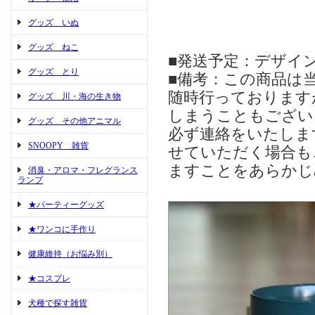
グッズ いぬ
グッズ ねこ
■発送予定：デザイン
グッズ とり
■備考：この商品は
随時行っております
グッズ 川・海の生き物
しまうこともござい
グッズ その他アニマル
必ず連絡をいたしま
SNOOPY 雑貨
せていただく場合も
ますことをあらかじ
消臭・アロマ・フレグランス
ランプ
★パーティーグッズ
★ワンコに手作り
健康維持（お悩み別）
★コスプレ
犬種で探す雑貨