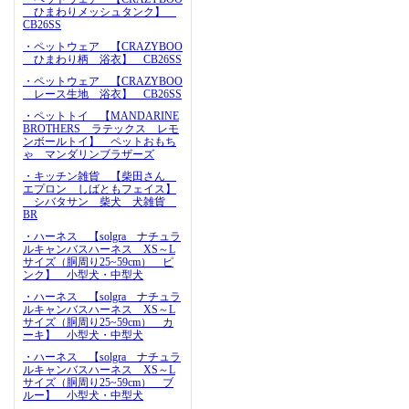
ひまわりメッシュタンク】
CB26SS
・ペットウェア 【CRAZYBOO
ひまわり柄 浴衣】 CB26SS
・ペットウェア 【CRAZYBOO
レース生地 浴衣】 CB26SS
・ペットトイ 【MANDARINE
BROTHERS ラテックス レモ
ンボールトイ】 ペットおもち
ゃ マンダリンブラザーズ
・キッチン雑貨 【柴田さん
エプロン しばともフェイス】
シバタサン 柴犬 犬雑貨
BR
・ハーネス 【solgra ナチュラ
ルキャンバスハーネス XS～L
サイズ（胴周り25~59cm） ピ
ンク】 小型犬・中型犬
・ハーネス 【solgra ナチュラ
ルキャンバスハーネス XS～L
サイズ（胴周り25~59cm） カ
ーキ】 小型犬・中型犬
・ハーネス 【solgra ナチュラ
ルキャンバスハーネス XS～L
サイズ（胴周り25~59cm） ブ
ルー】 小型犬・中型犬