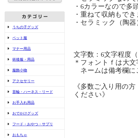
・6カラーなので多
・重ねて収納もでき
・セラミック（陶器
うちの子グッズ
ペット服
マナー用品
文字数：6文字程度
術後服・用品
＊フォントｆは大文
ネームは備考欄に
服飾小物
アクセサリー
《多数ご入り用の方
首輪・ハーネス・リード
ください》
お手入れ用品
おでかけグッズ
フード・おやつ・サプリ
おもちゃ