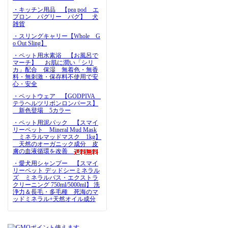
・キッチン用品 【pea pod エ
プロン パグリー パグ】 犬
雑貨
・スリングキャリー【Whole G
o Out Sling】
・ペット用水素浴 【お風呂で
マーチ】 お肌に潤い「シリ
カ」配合 保湿 無着色・無香
料・無刺激・保存料不使用で安
心・安全
・ペットウェア 【GODPIVA
テラヘルツリボンロンパース】
新色登場 5カラー
・ペット用泥パック 【スマイ
リーペット Mineral Mud Mask
ミネラルマッドマスク 1kg】
天然のオーガニック成分 皮
膚の血液循環を改善
・愛犬用シャンプー 【スマイ
リーペット デッドシーミネラル
ズ ミネラルバス・エクストラ
クリーニング 750ml/5000ml】 洗
浄力＆長毛・多毛種 死海のマ
ッドミネラル+天然オイル成分