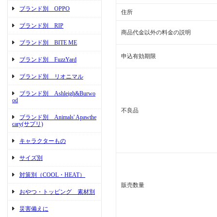
ブランド別 OPPO
住所
ブランド別 RIP
商品代金以外の料金の説明
ブランド別 BITE ME
申込有効期限
ブランド別 FuzzYard
ブランド別 リオニマル
ブランド別 Ashleigh&Burwo
od
不良品
ブランド別 Animals' Apawthe
cary(サプリ)
キャラクターもの
サイズ別
対策別（COOL・HEAT）
販売数量
おやつ・トッピング 素材別
災害備えに