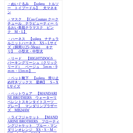
・ぬいぐるみ 【solgra トルソ
ー トイプードル】 犬マネキ
ン
・マスク 【Coo Couture クーク
チュール テラビューティー う
るおい美肌テラマスク ピン
ク M・L】
・ハーネス 【solgra ナチュラ
ルニットハーネス XS～Lサイ
ズ（胴周り25~59cm） キナ
リ】 小型犬・中型犬
・リード 【HIGHT5DOGS
パーキングリーシュ（クリック
リード） ベージュ 5ｍｍ・9
ｍｍ・13ｍｍ】
・ペット靴下 【solgra 滑り止
め付きソックス 星柄】 S～X
Lサイズ
・ペットウェア 【MANDARI
NE BROTHERS ウォーターリ
ペレントスキンタイトスーツ
グレー】 マンダリンブラザー
ズ MB24AW
・ライフジャケット 【MAND
ARINE BROTHERS フローティ
ングジャケット ブルー・マン
ダリンオレンジ XS・S・M・