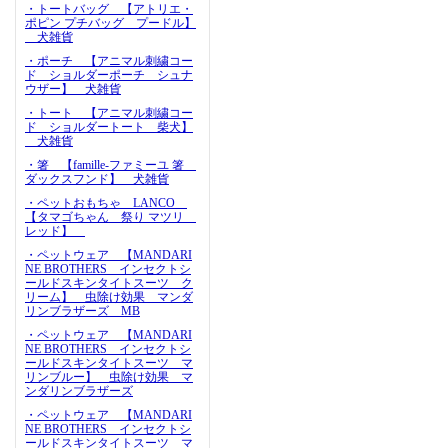
・トートバッグ 【アトリエ・
ポピン プチバッグ プードル】
犬雑貨
・ポーチ 【アニマル刺繍コー
ド ショルダーポーチ シュナ
ウザー】 犬雑貨
・トート 【アニマル刺繍コー
ド ショルダートート 柴犬】
犬雑貨
・箸 【famille-ファミーユ 箸
ダックスフンド】 犬雑貨
・ペットおもちゃ LANCO
【タマゴちゃん 祭り マツリ
レッド】
・ペットウェア 【MANDARI
NE BROTHERS インセクトシ
ールドスキンタイトスーツ ク
リーム】 虫除け効果 マンダ
リンブラザーズ MB
・ペットウェア 【MANDARI
NE BROTHERS インセクトシ
ールドスキンタイトスーツ マ
リンブルー】 虫除け効果 マ
ンダリンブラザーズ
・ペットウェア 【MANDARI
NE BROTHERS インセクトシ
ールドスキンタイトスーツ マ