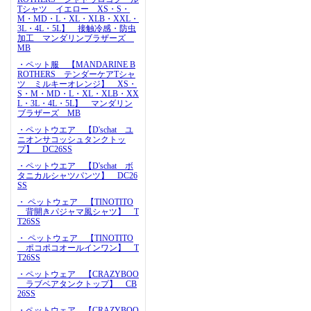
Tシャツ イエロー XS・S・
M・MD・L・XL・XLB・XXL・
3L・4L・5L】 接触冷感・防虫
加工 マンダリンブラザーズ
MB
・ペット服 【MANDARINE B
ROTHERS テンダーケアTシャ
ツ ミルキーオレンジ】 XS・
S・M・MD・L・XL・XLB・XX
L・3L・4L・5L】 マンダリン
ブラザーズ MB
・ペットウエア 【D'schat ユ
ニオンサコッシュタンクトッ
プ】 DC26SS
・ペットウエア 【D'schat ボ
タニカルシャツパンツ】 DC26
SS
・ ペットウェア 【TINOTITO
背開きパジャマ風シャツ】 T
T26SS
・ ペットウェア 【TINOTITO
ポコポコオールインワン】 T
T26SS
・ペットウェア 【CRAZYBOO
ラブベアタンクトップ】 CB
26SS
・ペットウェア 【CRAZYBOO