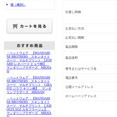
猫（種別）
引渡し時期
お支払い方法
お支払い期限
返品期限
・ペットウェア 【MANDARI
NE BROTHERS スキンタイト
返品送料
スーツ マルチプリント LEOP
ARD レオパード ヒョウ柄】
マンダリンブラザーズ MB26A
屋号またはサービス名
W
・ペットウェア 【MANDARI
電話番号
NE BROTHERS スキンタイト
スーツ マルチプリント GIRA
公開メールアドレス
FFE ジラフ キリン柄】 マンダ
リンブラザーズ MB26AW
ホームページアドレス
・ペットウェア 【MANDARI
NE BROTHERS スキンタイト
スーツ マルチプリント CAM
OUFLAGE カモフラージュ】
マンダリンブラザーズ MB26A
W