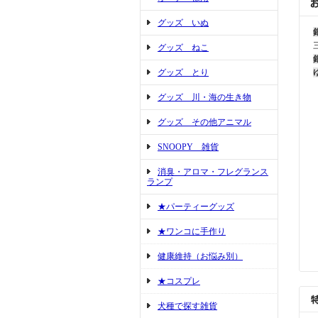
グッズ いぬ
グッズ ねこ
グッズ とり
グッズ 川・海の生き物
グッズ その他アニマル
SNOOPY 雑貨
消臭・アロマ・フレグランス
ランプ
★パーティーグッズ
★ワンコに手作り
健康維持（お悩み別）
★コスプレ
犬種で探す雑貨