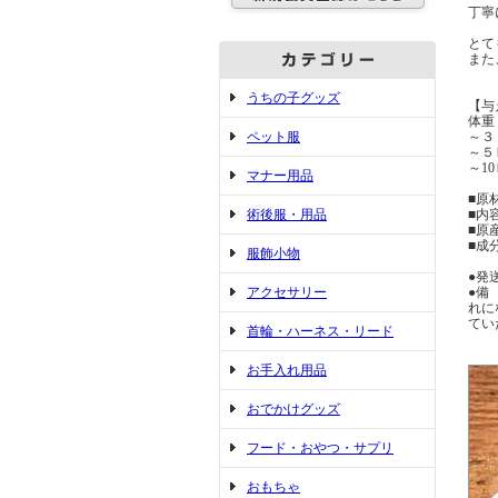
丁寧
とて
また
うちの子グッズ
【与
体重
ペット服
～３
～５
～1
マナー用品
■原
術後服・用品
■内
■原
■成
服飾小物
●発
アクセサリー
●備
れに
てい
首輪・ハーネス・リード
お手入れ用品
おでかけグッズ
フード・おやつ・サプリ
おもちゃ