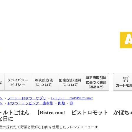
ム
フード・おやつ・サプリ
レトルト mot!/Bistro mot!
＞
＞
ム
おやつ・トッピング 素材別
肉類
鶏
＞
＞
＞
トルトごはん 【Bistro mot! ビストロモット か
な日に
産の採れたて野菜と新鮮なお肉を使用したフレンチメニュー★