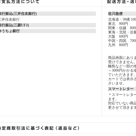
銀行振込(三井住友銀行)
佐川急便
三井住友銀行
北海道・沖縄 10
東北 900円
銀行振込(三菱UFJ)
関東・信越 800
ゆうちょ銀行
東海・北陸・近畿
大阪 600円
中国・四国 700
九州 800円
商品画面にあり
受けできません
離島など一部の地
～3000円かか
ていただきます
カートでは表示
さいませ。
スマートレター
＊スマートレタ
ます。
対応でいない商
更させて頂きま