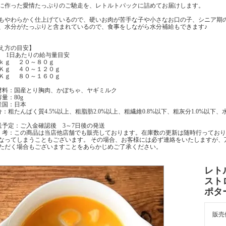
に作った愛情たっぷりのご馳走を、レトルトパックに詰めてお届けします。
もやわらかく仕上げているので、硬いお肉が苦手な子や小さなお口の子、シニア期
、水分がたっぷりと含まれているので、食事をしながら水分補給もできます♪
え方の目安】
 1日あたりの給与量目安
ｋｇ ２０～８０ｇ
Ｋｇ ４０～１２０ｇ
0Ｋｇ ８０～１６０ｇ
材料：国産とり胸肉、かぼちゃ、ヤギミルク
容量：80g
産国：日本
分：粗たんぱく質4.5%以上、粗脂肪2.0%以上、粗繊維0.8%以下、粗灰分1.0%以下、水分 87
送予定：ご入金確認後 3～7日後の発送
 考：この商品は当店他店舗でも販売しております。在庫数の更新は随時行っており
なってしまうこともございます。 その場合、お客様には必ず連絡をいたしますが、
ただく場合もございますことをあらかじめご了承ください。
レトル
スト
ポタ
販売