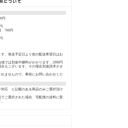
00円
円
 700円
円
ます、発送予定日より前の配送希望日はお
。
域では別途中継料がかかります、2000円
る場合もございます。その場合別途請求させ
。
されませんので、事前にお問い合わせくだ
ー対応 と記載のある商品のみご選択頂け
品でご選択された場合、宅配便の送料に変
す。