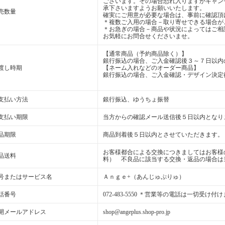
ございます。その場合恐れ入りますがキャン
承下さいますようお願いいたします。
売数量
確実にご用意が必要な場合は、事前に確認頂
＊複数ご入用の場合－取り寄せできる場合が
＊お急ぎの場合－商品や状況によってはご相
お気軽にお問合せくださいませ。
【通常商品（予約商品除く）】
銀行振込の場合、ご入金確認後３～７日以内
渡し時期
【ネーム入れなどのオーダー商品】
銀行振込の場合、ご入金確認・デザイン決定
支払い方法
銀行振込、ゆうちょ振替
支払い期限
当方からの確認メール送信後５日以内となり
品期限
商品到着後５日以内とさせていただきます。
お客様都合による交換につきましてはお客様
品送料
料） 不良品に該当する交換・返品の場合は
号またはサービス名
Ａｎｇｅ+（あんじゅぷりゅ）
話番号
072-483-5550 ＊営業等の電話は一切受け付
開メールアドレス
shop@angeplus.shop-pro.jp