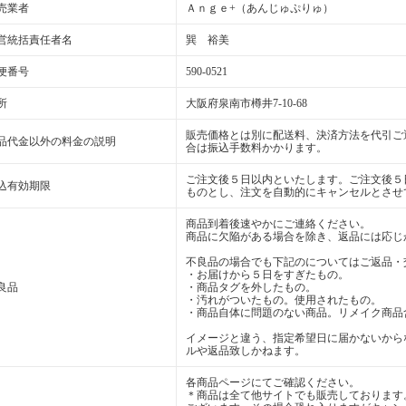
売業者
Ａｎｇｅ+（あんじゅぷりゅ）
営統括責任者名
巽 裕美
便番号
590-0521
所
大阪府泉南市樽井7-10-68
販売価格とは別に配送料、決済方法を代引ご
品代金以外の料金の説明
合は振込手数料かかります。
ご注文後５日以内といたします。ご注文後５
込有効期限
ものとし、注文を自動的にキャンセルとさせ
商品到着後速やかにご連絡ください。
商品に欠陥がある場合を除き、返品には応じ
不良品の場合でも下記のについてはご返品・
・お届けから５日をすぎたもの。
良品
・商品タグを外したもの。
・汚れがついたもの。使用されたもの。
・商品自体に問題のない商品。リメイク商品
イメージと違う、指定希望日に届かないから
ルや返品致しかねます。
各商品ページにてご確認ください。
＊商品は全て他サイトでも販売しております