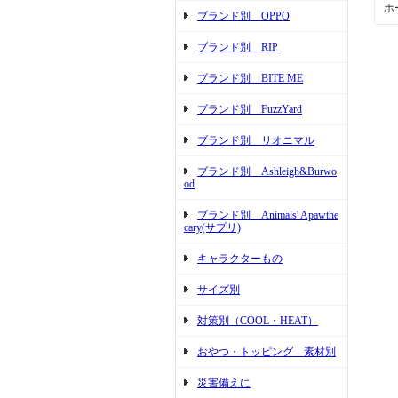
ホ
ブランド別 OPPO
ブランド別 RIP
ブランド別 BITE ME
ブランド別 FuzzYard
ブランド別 リオニマル
ブランド別 Ashleigh&Burwo
od
ブランド別 Animals' Apawthe
cary(サプリ)
キャラクターもの
サイズ別
対策別（COOL・HEAT）
おやつ・トッピング 素材別
災害備えに