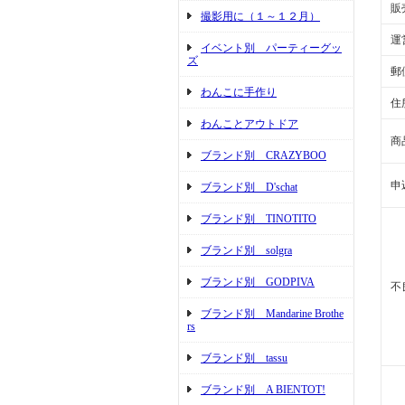
販
撮影用に（１～１２月）
運
イベント別 パーティーグッ
ズ
郵
わんこに手作り
住
わんことアウトドア
商
ブランド別 CRAZYBOO
申
ブランド別 D'schat
ブランド別 TINOTITO
ブランド別 solgra
ブランド別 GODPIVA
不
ブランド別 Mandarine Brothe
rs
ブランド別 tassu
ブランド別 A BIENTOT!