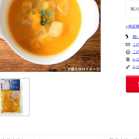
購入
» 特定
買
こ
こ
レビ
レ