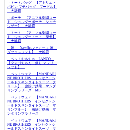
・トートバッグ 【アトリエ・
ポピン プチバッグ プードル】
犬雑貨
・ポーチ 【アニマル刺繍コー
ド ショルダーポーチ シュナ
ウザー】 犬雑貨
・トート 【アニマル刺繍コー
ド ショルダートート 柴犬】
犬雑貨
・箸 【famille-ファミーユ 箸
ダックスフンド】 犬雑貨
・ペットおもちゃ LANCO
【タマゴちゃん 祭り マツリ
レッド】
・ペットウェア 【MANDARI
NE BROTHERS インセクトシ
ールドスキンタイトスーツ ク
リーム】 虫除け効果 マンダ
リンブラザーズ MB
・ペットウェア 【MANDARI
NE BROTHERS インセクトシ
ールドスキンタイトスーツ マ
リンブルー】 虫除け効果 マ
ンダリンブラザーズ
・ペットウェア 【MANDARI
NE BROTHERS インセクトシ
ールドスキンタイトスーツ マ