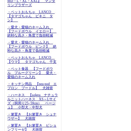
MD・L・XL・XXL】 マンダ
リンブラザーズ
・ペットおもちゃ LANCO
【タマゴちゃん ビキニ タ
ン】
・愛犬・愛猫のネーム入れ
【フードボウル イエロー】
絶秒な高さ・角度で負担軽減
・愛犬・愛猫のネーム入れ
【フードボウル ピンク】 絶
秒な高さ・角度で負担軽減
・ペットおもちゃ LANCO
【ウマ】 タマゴちゃん 干支
・ペット食器 【フードボウ
ル ブルーグリーン】 愛犬・
愛猫のネーム入れ
・キッチン用品 【pea pod エ
プロン プードル】 犬雑貨
・ハーネス 【solgra ナチュラ
ルニットハーネス XS～Lサイ
ズ（胴周り25~59cm） ベージ
ュ】 小型犬・中型犬
・箸置き 【お箸置き シュナ
ウザー】 犬雑貨
・箸置き 【お箸置き ビショ
ンフリーゼ】 犬雑貨