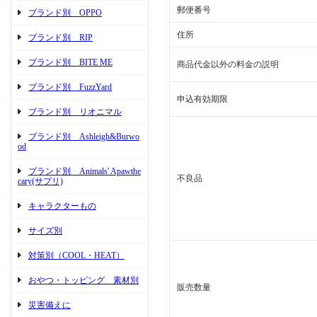
郵便番号
ブランド別 OPPO
住所
ブランド別 RIP
ブランド別 BITE ME
商品代金以外の料金の説明
ブランド別 FuzzYard
申込有効期限
ブランド別 リオニマル
ブランド別 Ashleigh&Burwo
od
ブランド別 Animals' Apawthe
不良品
cary(サプリ)
キャラクターもの
サイズ別
対策別（COOL・HEAT）
おやつ・トッピング 素材別
販売数量
災害備えに