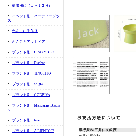
撮影用に（１～１２月）
イベント別 パーティーグッ
ズ
わんこに手作り
わんことアウトドア
ブランド別 CRAZYBOO
ブランド別 D'schat
ブランド別 TINOTITO
ブランド別 solgra
ブランド別 GODPIVA
ブランド別 Mandarine Brothe
rs
ブランド別 tassu
銀行振込(三井住友銀行)
ブランド別 A BIENTOT!
三井住友銀行