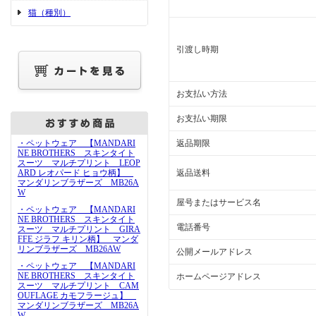
猫（種別）
引渡し時期
お支払い方法
お支払い期限
・ペットウェア 【MANDARI
返品期限
NE BROTHERS スキンタイト
スーツ マルチプリント LEOP
ARD レオパード ヒョウ柄】
返品送料
マンダリンブラザーズ MB26A
W
屋号またはサービス名
・ペットウェア 【MANDARI
NE BROTHERS スキンタイト
電話番号
スーツ マルチプリント GIRA
FFE ジラフ キリン柄】 マンダ
リンブラザーズ MB26AW
公開メールアドレス
・ペットウェア 【MANDARI
NE BROTHERS スキンタイト
ホームページアドレス
スーツ マルチプリント CAM
OUFLAGE カモフラージュ】
マンダリンブラザーズ MB26A
W