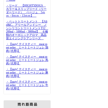
・リード 【HIGHT5DOGS
カラー＆スリップリード（リー
ダーリード） ベージュ 5ｍ
ｍ・9ｍｍ・13ｍｍ】
・ペットトリートメント 【Ali
el&C。アリールアンドシー ノ
ンシリコントリートメントT12
200ml・1000ml・3800ml】 ６種
類のオーガニックアロマ 高品
質エイジングケアシリーズ
・【tasty! テイスティー meat m
eet gelee ミートミートジュレ 鶏
肉 (犬用)】
・【tasty! テイスティー meat m
eet gelee ミートミートジュレ 馬
肉 (犬用)】
・【tasty! テイスティー meat m
eet gelee ミートミートジュレ 豚
肉 (犬用)】
・【tasty! テイスティー meat m
eet gelee ミートミートジュレ 牛
肉 (犬用)】