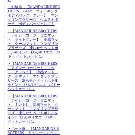
・お散歩 【MANDARINE BRO
THERS 2WAY ウォーキング
ボディバッグ グレー】 マン
ダリンブラザーズ ウエストポ
ーチ、ボディバッグとしても
・【MANDARINE BROTHERS
アイシーコージーミニマッ
ト ライトグレー】 冷感マッ
ト クールマット マンダリン
ブラザーズ 凍らせたペットボ
トルをイン♪ ひんやりエコ バ
ギー ペットカートに♪
・【MANDARINE BROTHERS
アイシーコージーミニマッ
ト アッシュ】 冷感マット
クールマット マンダリンブラ
ザーズ 凍らせたペットボトル
をイン♪ ひんやりエコ バギー
ペットカートに♪
・【MANDARINE BROTHERS
アイシーコージーミニマッ
ト ミント】 冷感マット ク
ールマット マンダリンブラザ
ーズ 凍らせたペットボトルを
イン♪ ひんやりエコ バギー
ペットカートに♪
・ペット服 【MANDARINE B
ROTHERS アイシーウォール