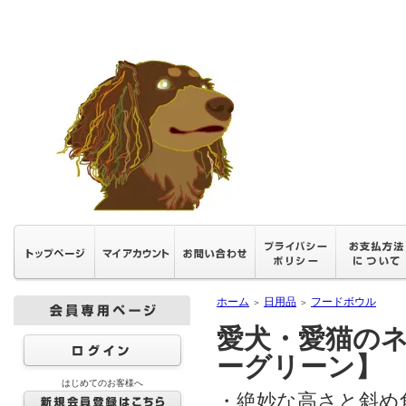
ホーム
日用品
フードボウル
＞
＞
愛犬・愛猫の
ーグリーン】
はじめてのお客様へ
・絶妙な高さと斜め