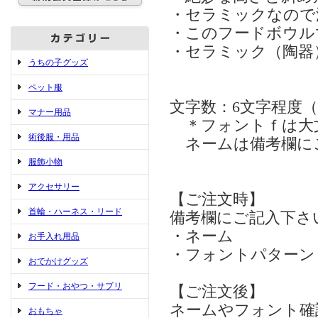
・セラミックなので
・このフードボウル
・セラミック（陶器
うちの子グッズ
ペット服
文字数：6文字程度
マナー用品
＊フォントｆは大
術後服・用品
ネームは備考欄に
服飾小物
アクセサリー
【ご注文時】
首輪・ハーネス・リード
備考欄にご記入下さ
・ネーム
お手入れ用品
・フォントパターン
おでかけグッズ
フード・おやつ・サプリ
【ご注文後】
ネームやフォント確
おもちゃ