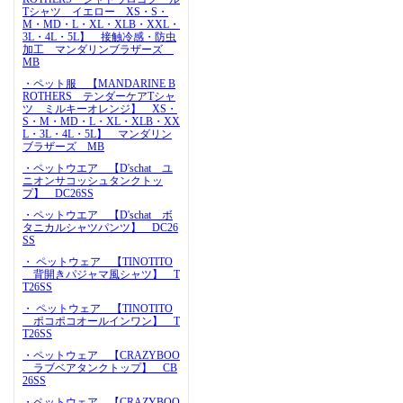
Tシャツ イエロー XS・S・
M・MD・L・XL・XLB・XXL・
3L・4L・5L】 接触冷感・防虫
加工 マンダリンブラザーズ
MB
・ペット服 【MANDARINE B
ROTHERS テンダーケアTシャ
ツ ミルキーオレンジ】 XS・
S・M・MD・L・XL・XLB・XX
L・3L・4L・5L】 マンダリン
ブラザーズ MB
・ペットウエア 【D'schat ユ
ニオンサコッシュタンクトッ
プ】 DC26SS
・ペットウエア 【D'schat ボ
タニカルシャツパンツ】 DC26
SS
・ ペットウェア 【TINOTITO
背開きパジャマ風シャツ】 T
T26SS
・ ペットウェア 【TINOTITO
ポコポコオールインワン】 T
T26SS
・ペットウェア 【CRAZYBOO
ラブベアタンクトップ】 CB
26SS
・ペットウェア 【CRAZYBOO