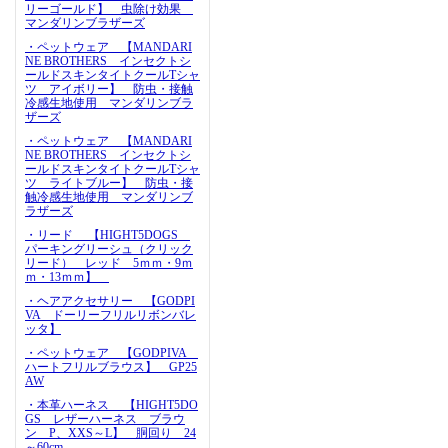
リーゴールド】 虫除け効果
マンダリンブラザーズ
・ペットウェア 【MANDARI
NE BROTHERS インセクトシ
ールドスキンタイトクールTシャ
ツ アイボリー】 防虫・接触
冷感生地使用 マンダリンブラ
ザーズ
・ペットウェア 【MANDARI
NE BROTHERS インセクトシ
ールドスキンタイトクールTシャ
ツ ライトブルー】 防虫・接
触冷感生地使用 マンダリンブ
ラザーズ
・リード 【HIGHT5DOGS
パーキングリーシュ（クリック
リード） レッド 5ｍｍ・9ｍ
ｍ・13ｍｍ】
・ヘアアクセサリー 【GODPI
VA ドーリーフリルリボンバレ
ッタ】
・ペットウェア 【GODPIVA
ハートフリルブラウス】 GP25
AW
・本革ハーネス 【HIGHT5DO
GS レザーハーネス ブラウ
ン P、XXS～L】 胴回り 24
～60cm