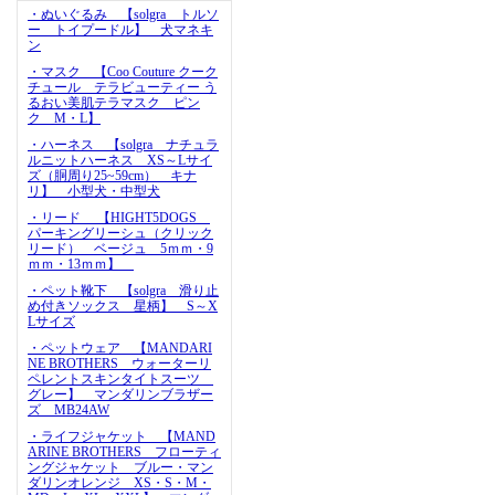
・ぬいぐるみ 【solgra トルソ
ー トイプードル】 犬マネキ
ン
・マスク 【Coo Couture クーク
チュール テラビューティー う
るおい美肌テラマスク ピン
ク M・L】
・ハーネス 【solgra ナチュラ
ルニットハーネス XS～Lサイ
ズ（胴周り25~59cm） キナ
リ】 小型犬・中型犬
・リード 【HIGHT5DOGS
パーキングリーシュ（クリック
リード） ベージュ 5ｍｍ・9
ｍｍ・13ｍｍ】
・ペット靴下 【solgra 滑り止
め付きソックス 星柄】 S～X
Lサイズ
・ペットウェア 【MANDARI
NE BROTHERS ウォーターリ
ペレントスキンタイトスーツ
グレー】 マンダリンブラザー
ズ MB24AW
・ライフジャケット 【MAND
ARINE BROTHERS フローティ
ングジャケット ブルー・マン
ダリンオレンジ XS・S・M・