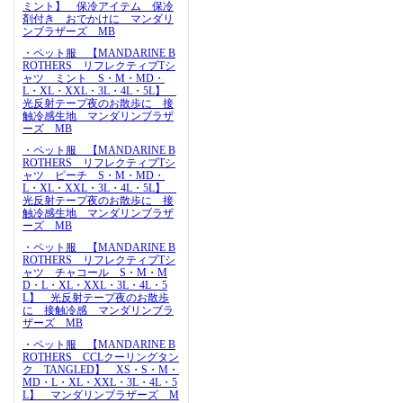
ミント】 保冷アイテム 保冷
剤付き おでかけに マンダリ
ンブラザーズ MB
・ペット服 【MANDARINE B
ROTHERS リフレクティブTシ
ャツ ミント S・M・MD・
L・XL・XXL・3L・4L・5L】
光反射テープ夜のお散歩に 接
触冷感生地 マンダリンブラザ
ーズ MB
・ペット服 【MANDARINE B
ROTHERS リフレクティブTシ
ャツ ピーチ S・M・MD・
L・XL・XXL・3L・4L・5L】
光反射テープ夜のお散歩に 接
触冷感生地 マンダリンブラザ
ーズ MB
・ペット服 【MANDARINE B
ROTHERS リフレクティブTシ
ャツ チャコール S・M・M
D・L・XL・XXL・3L・4L・5
L】 光反射テープ夜のお散歩
に 接触冷感 マンダリンブラ
ザーズ MB
・ペット服 【MANDARINE B
ROTHERS CCLクーリングタン
ク TANGLED】 XS・S・M・
MD・L・XL・XXL・3L・4L・5
L】 マンダリンブラザーズ M