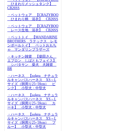
ひまわりメッシュタンク】
CB26SS
・ペットウェア 【CRAZYBOO
ひまわり柄 浴衣】 CB26SS
・ペットウェア 【CRAZYBOO
レース生地 浴衣】 CB26SS
・ペットトイ 【MANDARINE
BROTHERS ラテックス レモ
ンボールトイ】 ペットおもち
ゃ マンダリンブラザーズ
・キッチン雑貨 【柴田さん
エプロン しばともフェイス】
シバタサン 柴犬 犬雑貨
BR
・ハーネス 【solgra ナチュラ
ルキャンバスハーネス XS～L
サイズ（胴周り25~59cm） ピ
ンク】 小型犬・中型犬
・ハーネス 【solgra ナチュラ
ルキャンバスハーネス XS～L
サイズ（胴周り25~59cm） カ
ーキ】 小型犬・中型犬
・ハーネス 【solgra ナチュラ
ルキャンバスハーネス XS～L
サイズ（胴周り25~59cm） ブ
ルー】 小型犬・中型犬