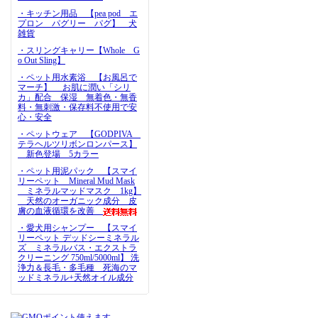
・キッチン用品 【pea pod エ
プロン パグリー パグ】 犬
雑貨
・スリングキャリー【Whole G
o Out Sling】
・ペット用水素浴 【お風呂で
マーチ】 お肌に潤い「シリ
カ」配合 保湿 無着色・無香
料・無刺激・保存料不使用で安
心・安全
・ペットウェア 【GODPIVA
テラヘルツリボンロンパース】
新色登場 5カラー
・ペット用泥パック 【スマイ
リーペット Mineral Mud Mask
ミネラルマッドマスク 1kg】
天然のオーガニック成分 皮
膚の血液循環を改善
・愛犬用シャンプー 【スマイ
リーペット デッドシーミネラル
ズ ミネラルバス・エクストラ
クリーニング 750ml/5000ml】 洗
浄力＆長毛・多毛種 死海のマ
ッドミネラル+天然オイル成分