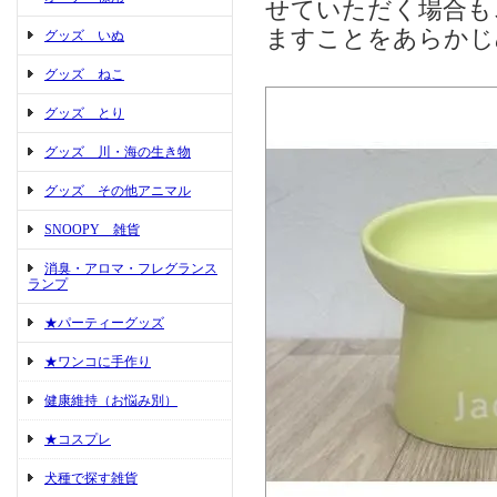
せていただく場合も
ますことをあらかじ
グッズ いぬ
グッズ ねこ
グッズ とり
グッズ 川・海の生き物
グッズ その他アニマル
SNOOPY 雑貨
消臭・アロマ・フレグランス
ランプ
★パーティーグッズ
★ワンコに手作り
健康維持（お悩み別）
★コスプレ
犬種で探す雑貨