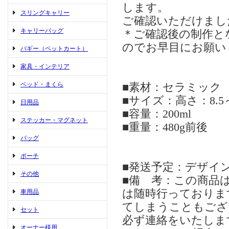
します。
スリングキャリー
ご確認いただけまし
キャリーバッグ
＊ご確認後の制作と
のでお早目にお願い
バギー（ペットカート）
家具・インテリア
ベッド・まくら
■素材：セラミック
■サイズ：高さ：8.5～
日用品
■容量：200ml
ステッカー・マグネット
■重量：480g前後
バッグ
ポーチ
■発送予定：デザイン
その他
■備 考：この商品
は随時行っておりま
車用品
てしまうこともござ
セット
必ず連絡をいたしま
オーナー様用