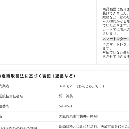
商品画面にあり
受けできません
離島など一部の地
～3000円かか
ていただきます
カートでは表示
さいませ。
スマートレター
＊スマートレタ
ます。
対応でいない商
更させて頂きま
売業者
Ａｎｇｅ+（あんじゅぷりゅ）
営統括責任者名
巽 裕美
便番号
590-0521
所
大阪府泉南市樽井7-10-68
販売価格とは別に配送料、決済方法を代引ご
品代金以外の料金の説明