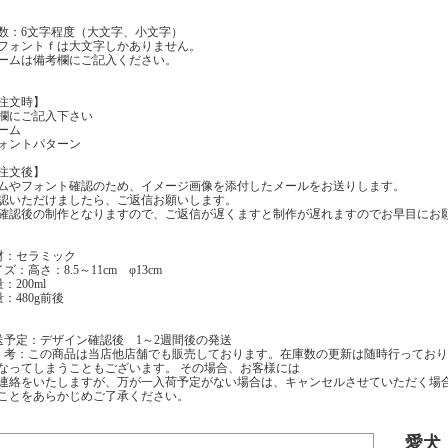
数：6文字程度（大文字、小文字）
ォントｆは大文字しかありません。
ムは備考欄にご記入ください。
注文時】
欄にご記入下さい
ーム
ォントパターン
注文後】
ムやフォント確認のため、イメージ画像を添付したメールをお送りします。
認いただけましたら、ご返信お願いします。
確認後の制作となりますので、ご返信が遅くますと制作が遅れますのでお早目にお
材：セラミック
ズ：高さ：8.5～11cm φ13cm
：200ml
量：480g前後
送予定：デザイン確認後 1～2週間後の発送
 考：この商品は当店他店舗でも販売しております。在庫数の更新は随時行ってお
なってしまうこともございます。 その場合、お客様には
連絡をいたしますが、万が一入荷予定がない場合は、キャンセルさせていただく場
ことをあらかじめご了承ください。
愛犬