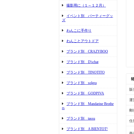
撮影用に（１～１２月）
イベント別 パーティーグッ
ズ
わんこに手作り
わんことアウトドア
ブランド別 CRAZYBOO
ブランド別 D'schat
ブランド別 TINOTITO
ブランド別 solgra
販
ブランド別 GODPIVA
運
ブランド別 Mandarine Brothe
rs
郵
ブランド別 tassu
住
ブランド別 A BIENTOT!
商