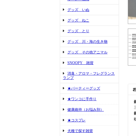
グッズ いぬ
グッズ ねこ
グッズ とり
グッズ 川・海の生き物
グッズ その他アニマル
SNOOPY 雑貨
消臭・アロマ・フレグランス
ランプ
★パーティーグッズ
★ワンコに手作り
健康維持（お悩み別）
★コスプレ
犬種で探す雑貨