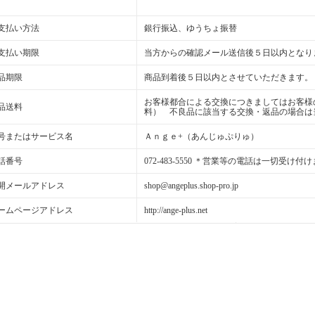
支払い方法
銀行振込、ゆうちょ振替
支払い期限
当方からの確認メール送信後５日以内となり
品期限
商品到着後５日以内とさせていただきます。
お客様都合による交換につきましてはお客様
品送料
料） 不良品に該当する交換・返品の場合は
号またはサービス名
Ａｎｇｅ+（あんじゅぷりゅ）
話番号
072-483-5550 ＊営業等の電話は一切受け付
開メールアドレス
shop@angeplus.shop-pro.jp
ームページアドレス
http://ange-plus.net