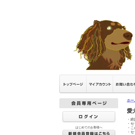
ホー
愛
・絶
・セ
はじめてのお客様へ
・こ
・セ