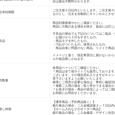
合は振込手数料かかります。
ご注文後５日以内といたします。ご注文後５
込有効期限
ものとし、注文を自動的にキャンセルとさせ
商品到着後速やかにご連絡ください。
商品に欠陥がある場合を除き、返品には応じ
不良品の場合でも下記のについてはご返品・
・お届けから５日をすぎたもの。
良品
・商品タグを外したもの。
・汚れがついたもの。使用されたもの。
・商品自体に問題のない商品。リメイク商品
イメージと違う、指定希望日に届かないから
ルや返品致しかねます。
各商品ページにてご確認ください。
＊商品は全て他サイトでも販売しております
ございます。その場合恐れ入りますがキャン
承下さいますようお願いいたします。
売数量
確実にご用意が必要な場合は、事前に確認頂
＊複数ご入用の場合－取り寄せできる場合が
＊お急ぎの場合－商品や状況によってはご相
お気軽にお問合せくださいませ。
【通常商品（予約商品除く）】
銀行振込の場合、ご入金確認後３～７日以内
渡し時期
【ネーム入れなどのオーダー商品】
銀行振込の場合、ご入金確認・デザイン決定