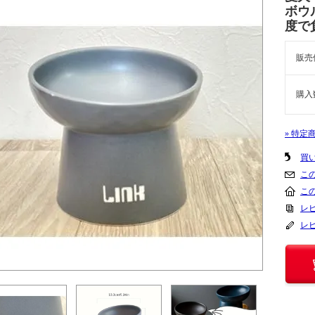
ボウ
度で
販売
購入
» 特定
買
こ
こ
レビ
レ