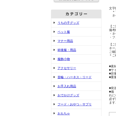
文字
＊フ
ネー
うちの子グッズ
【ご
備考
ペット服
・ネ
・フ
マナー用品
【ご
ネー
術後服・用品
ご確
＊ご
服飾小物
■素
アクセサリー
■サイ
■容量
首輪・ハーネス・リード
■重
お手入れ用品
■発
■備
おでかけグッズ
れに
必ず
ます
フード・おやつ・サプリ
おもちゃ