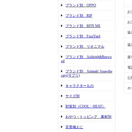
ブランド別 OPPO
お
ブランド別 RIP
お
ブランド別 BITE ME
返
ブランド別 FuzzYard
返
ブランド別 リオニマル
ブランド別 Ashleigh&Burwo
屋
od
電
ブランド別 Animals' Apawthe
cary(サプリ)
公
キャラクターもの
ホ
サイズ別
対策別（COOL・HEAT）
おやつ・トッピング 素材別
災害備えに