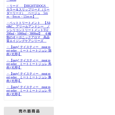
・リード 【HIGHT5DOGS
カラー＆スリップリード（リー
ダーリード） ベージュ 5ｍ
ｍ・9ｍｍ・13ｍｍ】
・ペットトリートメント 【Ali
el&C。アリールアンドシー ノ
ンシリコントリートメントT12
200ml・1000ml・3800ml】 ６種
類のオーガニックアロマ 高品
質エイジングケアシリーズ
・【tasty! テイスティー meat m
eet gelee ミートミートジュレ 鶏
肉 (犬用)】
・【tasty! テイスティー meat m
eet gelee ミートミートジュレ 馬
肉 (犬用)】
・【tasty! テイスティー meat m
eet gelee ミートミートジュレ 豚
肉 (犬用)】
・【tasty! テイスティー meat m
eet gelee ミートミートジュレ 牛
肉 (犬用)】