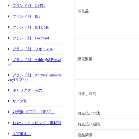
ブランド別 OPPO
不良品
ブランド別 RIP
ブランド別 BITE ME
ブランド別 FuzzYard
ブランド別 リオニマル
販売数量
ブランド別 Ashleigh&Burwo
od
ブランド別 Animals' Apawthe
cary(サプリ)
キャラクターもの
引渡し時期
サイズ別
対策別（COOL・HEAT）
お支払い方法
おやつ・トッピング 素材別
お支払い期限
災害備えに
返品期限