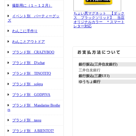
撮影用に（１～１２月）
ちょい悪マグネット 【ダック
イベント別 パーティーグッ
ス ブラックソリッド】 当店
ズ
オリジナルカラー ＊スマート
レター対応
わんこに手作り
わんことアウトドア
ブランド別 CRAZYBOO
ブランド別 D'schat
銀行振込(三井住友銀行)
三井住友銀行
ブランド別 TINOTITO
銀行振込(三菱UFJ)
ゆうちょ銀行
ブランド別 solgra
ブランド別 GODPIVA
ブランド別 Mandarine Brothe
rs
ブランド別 tassu
ブランド別 A BIENTOT!