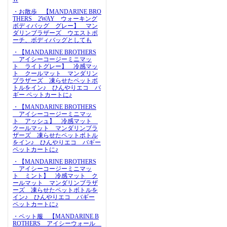
・お散歩 【MANDARINE BRO
THERS 2WAY ウォーキング
ボディバッグ グレー】 マン
ダリンブラザーズ ウエストポ
ーチ、ボディバッグとしても
・【MANDARINE BROTHERS
アイシーコージーミニマッ
ト ライトグレー】 冷感マッ
ト クールマット マンダリン
ブラザーズ 凍らせたペットボ
トルをイン♪ ひんやりエコ バ
ギー ペットカートに♪
・【MANDARINE BROTHERS
アイシーコージーミニマッ
ト アッシュ】 冷感マット
クールマット マンダリンブラ
ザーズ 凍らせたペットボトル
をイン♪ ひんやりエコ バギー
ペットカートに♪
・【MANDARINE BROTHERS
アイシーコージーミニマッ
ト ミント】 冷感マット ク
ールマット マンダリンブラザ
ーズ 凍らせたペットボトルを
イン♪ ひんやりエコ バギー
ペットカートに♪
・ペット服 【MANDARINE B
ROTHERS アイシーウォール