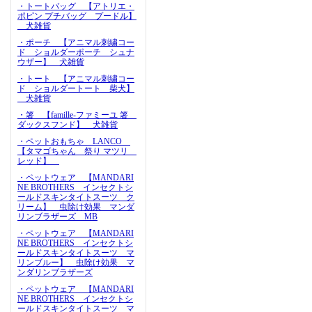
・トートバッグ 【アトリエ・
ポピン プチバッグ プードル】
犬雑貨
・ポーチ 【アニマル刺繍コー
ド ショルダーポーチ シュナ
ウザー】 犬雑貨
・トート 【アニマル刺繍コー
ド ショルダートート 柴犬】
犬雑貨
・箸 【famille-ファミーユ 箸
ダックスフンド】 犬雑貨
・ペットおもちゃ LANCO
【タマゴちゃん 祭り マツリ
レッド】
・ペットウェア 【MANDARI
NE BROTHERS インセクトシ
ールドスキンタイトスーツ ク
リーム】 虫除け効果 マンダ
リンブラザーズ MB
・ペットウェア 【MANDARI
NE BROTHERS インセクトシ
ールドスキンタイトスーツ マ
リンブルー】 虫除け効果 マ
ンダリンブラザーズ
・ペットウェア 【MANDARI
NE BROTHERS インセクトシ
ールドスキンタイトスーツ マ