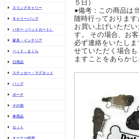
５日）
スリングキャリー
●備考：この商品は
随時行っております
キャリーバッグ
お買い上げいただい
バギー（ペットカート）
す。 その場合、お
家具・インテリア
必ず連絡をいたしま
せていただく場合も
ベッド・まくら
ますことをあらかじ
日用品
ステッカー・マグネット
バッグ
ポーチ
その他
車用品
セット
オーナー様用