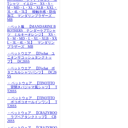
Tシャツ イエロー XS・S・
M・MD・L・XL・XLB・XXL・
3L・4L・5L】 接触冷感・防虫
加工 マンダリンブラザーズ
MB
・ペット服 【MANDARINE B
ROTHERS テンダーケアTシャ
ツ ミルキーオレンジ】 XS・
S・M・MD・L・XL・XLB・XX
L・3L・4L・5L】 マンダリン
ブラザーズ MB
・ペットウエア 【D'schat ユ
ニオンサコッシュタンクトッ
プ】 DC26SS
・ペットウエア 【D'schat ボ
タニカルシャツパンツ】 DC26
SS
・ ペットウェア 【TINOTITO
背開きパジャマ風シャツ】 T
T26SS
・ ペットウェア 【TINOTITO
ポコポコオールインワン】 T
T26SS
・ペットウェア 【CRAZYBOO
ラブベアタンクトップ】 CB
26SS
・ペットウェア 【CRAZYBOO