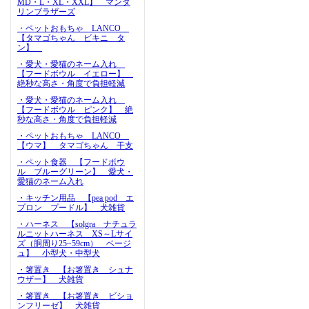
MD・L・XL・XXL】 マンダ
リンブラザーズ
・ペットおもちゃ LANCO
【タマゴちゃん ビキニ タ
ン】
・愛犬・愛猫のネーム入れ
【フードボウル イエロー】
絶秒な高さ・角度で負担軽減
・愛犬・愛猫のネーム入れ
【フードボウル ピンク】 絶
秒な高さ・角度で負担軽減
・ペットおもちゃ LANCO
【ウマ】 タマゴちゃん 干支
・ペット食器 【フードボウ
ル ブルーグリーン】 愛犬・
愛猫のネーム入れ
・キッチン用品 【pea pod エ
プロン プードル】 犬雑貨
・ハーネス 【solgra ナチュラ
ルニットハーネス XS～Lサイ
ズ（胴周り25~59cm） ベージ
ュ】 小型犬・中型犬
・箸置き 【お箸置き シュナ
ウザー】 犬雑貨
・箸置き 【お箸置き ビショ
ンフリーゼ】 犬雑貨