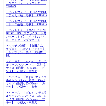
ひまわりメッシュタンク】
CB26SS
・ペットウェア 【CRAZYBOO
ひまわり柄 浴衣】 CB26SS
・ペットウェア 【CRAZYBOO
レース生地 浴衣】 CB26SS
・ペットトイ 【MANDARINE
BROTHERS ラテックス レモ
ンボールトイ】 ペットおもち
ゃ マンダリンブラザーズ
・キッチン雑貨 【柴田さん
エプロン しばともフェイス】
シバタサン 柴犬 犬雑貨
BR
・ハーネス 【solgra ナチュラ
ルキャンバスハーネス XS～L
サイズ（胴周り25~59cm） ピ
ンク】 小型犬・中型犬
・ハーネス 【solgra ナチュラ
ルキャンバスハーネス XS～L
サイズ（胴周り25~59cm） カ
ーキ】 小型犬・中型犬
・ハーネス 【solgra ナチュラ
ルキャンバスハーネス XS～L
サイズ（胴周り25~59cm） ブ
ルー】 小型犬・中型犬