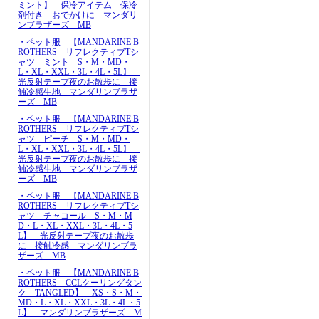
ミント】 保冷アイテム 保冷
剤付き おでかけに マンダリ
ンブラザーズ MB
・ペット服 【MANDARINE B
ROTHERS リフレクティブTシ
ャツ ミント S・M・MD・
L・XL・XXL・3L・4L・5L】
光反射テープ夜のお散歩に 接
触冷感生地 マンダリンブラザ
ーズ MB
・ペット服 【MANDARINE B
ROTHERS リフレクティブTシ
ャツ ピーチ S・M・MD・
L・XL・XXL・3L・4L・5L】
光反射テープ夜のお散歩に 接
触冷感生地 マンダリンブラザ
ーズ MB
・ペット服 【MANDARINE B
ROTHERS リフレクティブTシ
ャツ チャコール S・M・M
D・L・XL・XXL・3L・4L・5
L】 光反射テープ夜のお散歩
に 接触冷感 マンダリンブラ
ザーズ MB
・ペット服 【MANDARINE B
ROTHERS CCLクーリングタン
ク TANGLED】 XS・S・M・
MD・L・XL・XXL・3L・4L・5
L】 マンダリンブラザーズ M