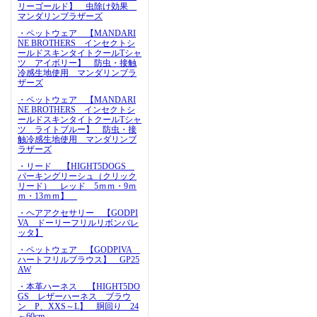
リーゴールド】 虫除け効果
マンダリンブラザーズ
・ペットウェア 【MANDARI
NE BROTHERS インセクトシ
ールドスキンタイトクールTシャ
ツ アイボリー】 防虫・接触
冷感生地使用 マンダリンブラ
ザーズ
・ペットウェア 【MANDARI
NE BROTHERS インセクトシ
ールドスキンタイトクールTシャ
ツ ライトブルー】 防虫・接
触冷感生地使用 マンダリンブ
ラザーズ
・リード 【HIGHT5DOGS
パーキングリーシュ（クリック
リード） レッド 5ｍｍ・9ｍ
ｍ・13ｍｍ】
・ヘアアクセサリー 【GODPI
VA ドーリーフリルリボンバレ
ッタ】
・ペットウェア 【GODPIVA
ハートフリルブラウス】 GP25
AW
・本革ハーネス 【HIGHT5DO
GS レザーハーネス ブラウ
ン P、XXS～L】 胴回り 24
～60cm