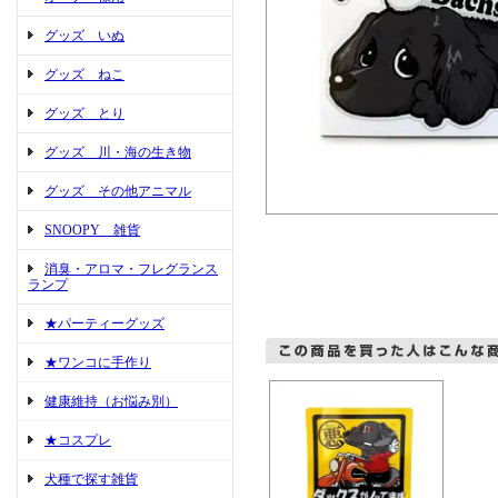
グッズ いぬ
グッズ ねこ
グッズ とり
グッズ 川・海の生き物
グッズ その他アニマル
SNOOPY 雑貨
消臭・アロマ・フレグランス
ランプ
★パーティーグッズ
★ワンコに手作り
健康維持（お悩み別）
★コスプレ
犬種で探す雑貨