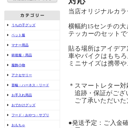
対応
当店オリジナルカラ
横幅約15センチの大
うちの子グッズ
テッカーのセットで
ペット服
マナー用品
貼る場所はアイデア
車やバイクはもちろ
術後服・用品
ミニサイズは携帯や
服飾小物
アクセサリー
＊スマートレター対
首輪・ハーネス・リード
追跡・保証がござ
お手入れ用品
ご了承いただいた
おでかけグッズ
フード・おやつ・サプリ
●発送予定：ご入金確
おもちゃ