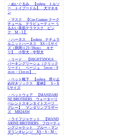
・ぬいぐるみ 【solgra トルソ
ー トイプードル】 犬マネキ
ン
・マスク 【Coo Couture クーク
チュール テラビューティー う
るおい美肌テラマスク ピン
ク M・L】
・ハーネス 【solgra ナチュラ
ルニットハーネス XS～Lサイ
ズ（胴周り25~59cm） キナ
リ】 小型犬・中型犬
・リード 【HIGHT5DOGS
パーキングリーシュ（クリック
リード） ベージュ 5ｍｍ・9
ｍｍ・13ｍｍ】
・ペット靴下 【solgra 滑り止
め付きソックス 星柄】 S～X
Lサイズ
・ペットウェア 【MANDARI
NE BROTHERS ウォーターリ
ペレントスキンタイトスーツ
グレー】 マンダリンブラザー
ズ MB24AW
・ライフジャケット 【MAND
ARINE BROTHERS フローティ
ングジャケット ブルー・マン
ダリンオレンジ XS・S・M・