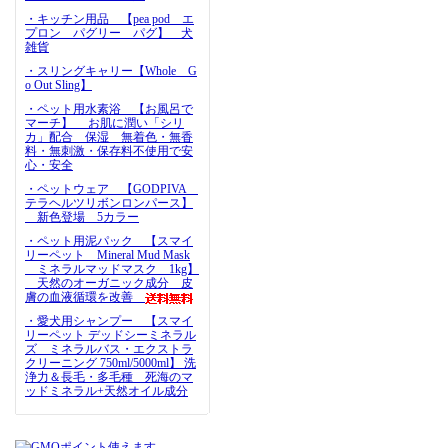
・キッチン用品 【pea pod エ
プロン パグリー パグ】 犬
雑貨
・スリングキャリー【Whole G
o Out Sling】
・ペット用水素浴 【お風呂で
マーチ】 お肌に潤い「シリ
カ」配合 保湿 無着色・無香
料・無刺激・保存料不使用で安
心・安全
・ペットウェア 【GODPIVA
テラヘルツリボンロンパース】
新色登場 5カラー
・ペット用泥パック 【スマイ
リーペット Mineral Mud Mask
ミネラルマッドマスク 1kg】
天然のオーガニック成分 皮
膚の血液循環を改善
・愛犬用シャンプー 【スマイ
リーペット デッドシーミネラル
ズ ミネラルバス・エクストラ
クリーニング 750ml/5000ml】 洗
浄力＆長毛・多毛種 死海のマ
ッドミネラル+天然オイル成分