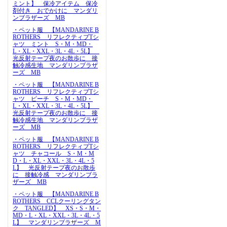
ミント】 保冷アイテム 保冷
剤付き おでかけに マンダリ
ンブラザーズ MB
・ペット服 【MANDARINE B
ROTHERS リフレクティブTシ
ャツ ミント S・M・MD・
L・XL・XXL・3L・4L・5L】
光反射テープ夜のお散歩に 接
触冷感生地 マンダリンブラザ
ーズ MB
・ペット服 【MANDARINE B
ROTHERS リフレクティブTシ
ャツ ピーチ S・M・MD・
L・XL・XXL・3L・4L・5L】
光反射テープ夜のお散歩に 接
触冷感生地 マンダリンブラザ
ーズ MB
・ペット服 【MANDARINE B
ROTHERS リフレクティブTシ
ャツ チャコール S・M・M
D・L・XL・XXL・3L・4L・5
L】 光反射テープ夜のお散歩
に 接触冷感 マンダリンブラ
ザーズ MB
・ペット服 【MANDARINE B
ROTHERS CCLクーリングタン
ク TANGLED】 XS・S・M・
MD・L・XL・XXL・3L・4L・5
L】 マンダリンブラザーズ M