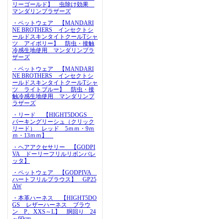
リーゴールド】 虫除け効果
マンダリンブラザーズ
・ペットウェア 【MANDARI
NE BROTHERS インセクトシ
ールドスキンタイトクールTシャ
ツ アイボリー】 防虫・接触
冷感生地使用 マンダリンブラ
ザーズ
・ペットウェア 【MANDARI
NE BROTHERS インセクトシ
ールドスキンタイトクールTシャ
ツ ライトブルー】 防虫・接
触冷感生地使用 マンダリンブ
ラザーズ
・リード 【HIGHT5DOGS
パーキングリーシュ（クリック
リード） レッド 5ｍｍ・9ｍ
ｍ・13ｍｍ】
・ヘアアクセサリー 【GODPI
VA ドーリーフリルリボンバレ
ッタ】
・ペットウェア 【GODPIVA
ハートフリルブラウス】 GP25
AW
・本革ハーネス 【HIGHT5DO
GS レザーハーネス ブラウ
ン P、XXS～L】 胴回り 24
～60cm