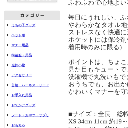
ふわふわで心地よい
毎日にうれしい、ふ
やわらかなタオル地
うちの子グッズ
ストレスなく快適に
ペット服
ポケットには保冷剤
マナー用品
着用時のみに限る)
術後服・用品
ポイントは、ちょこ
服飾小物
見た目もキュートで
アクセサリー
洗濯機で丸洗いもで
おうちでも、お出か
首輪・ハーネス・リード
かわいくマナーを守
お手入れ用品
おでかけグッズ
■サイズ：全長 総幅
フード・おやつ・サプリ
XS 34cm 11cm 約19～
おもちゃ