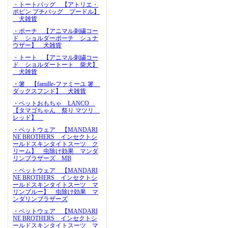
・トートバッグ 【アトリエ・
ポピン プチバッグ プードル】
犬雑貨
・ポーチ 【アニマル刺繍コー
ド ショルダーポーチ シュナ
ウザー】 犬雑貨
・トート 【アニマル刺繍コー
ド ショルダートート 柴犬】
犬雑貨
・箸 【famille-ファミーユ 箸
ダックスフンド】 犬雑貨
・ペットおもちゃ LANCO
【タマゴちゃん 祭り マツリ
レッド】
・ペットウェア 【MANDARI
NE BROTHERS インセクトシ
ールドスキンタイトスーツ ク
リーム】 虫除け効果 マンダ
リンブラザーズ MB
・ペットウェア 【MANDARI
NE BROTHERS インセクトシ
ールドスキンタイトスーツ マ
リンブルー】 虫除け効果 マ
ンダリンブラザーズ
・ペットウェア 【MANDARI
NE BROTHERS インセクトシ
ールドスキンタイトスーツ マ