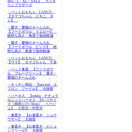
MD・L・XL・XXL】 マンダ
リンブラザーズ
・ペットおもちゃ LANCO
【タマゴちゃん ビキニ タ
ン】
・愛犬・愛猫のネーム入れ
【フードボウル イエロー】
絶秒な高さ・角度で負担軽減
・愛犬・愛猫のネーム入れ
【フードボウル ピンク】 絶
秒な高さ・角度で負担軽減
・ペットおもちゃ LANCO
【ウマ】 タマゴちゃん 干支
・ペット食器 【フードボウ
ル ブルーグリーン】 愛犬・
愛猫のネーム入れ
・キッチン用品 【pea pod エ
プロン プードル】 犬雑貨
・ハーネス 【solgra ナチュラ
ルニットハーネス XS～Lサイ
ズ（胴周り25~59cm） ベージ
ュ】 小型犬・中型犬
・箸置き 【お箸置き シュナ
ウザー】 犬雑貨
・箸置き 【お箸置き ビショ
ンフリーゼ】 犬雑貨