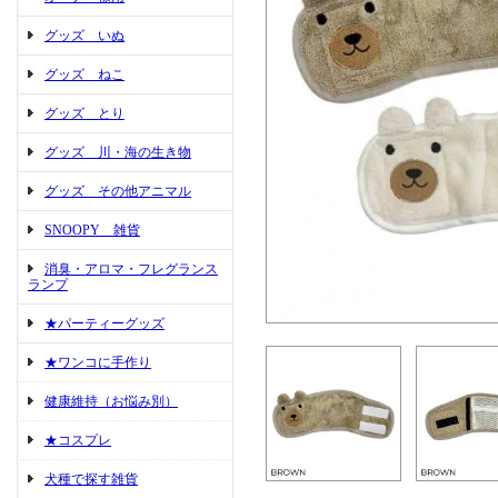
グッズ いぬ
グッズ ねこ
グッズ とり
グッズ 川・海の生き物
グッズ その他アニマル
SNOOPY 雑貨
消臭・アロマ・フレグランス
ランプ
★パーティーグッズ
★ワンコに手作り
健康維持（お悩み別）
★コスプレ
犬種で探す雑貨