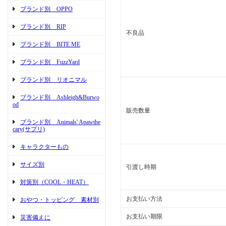
ブランド別 OPPO
ブランド別 RIP
不良品
ブランド別 BITE ME
ブランド別 FuzzYard
ブランド別 リオニマル
ブランド別 Ashleigh&Burwo
od
販売数量
ブランド別 Animals' Apawthe
cary(サプリ)
キャラクターもの
サイズ別
引渡し時期
対策別（COOL・HEAT）
お支払い方法
おやつ・トッピング 素材別
お支払い期限
災害備えに