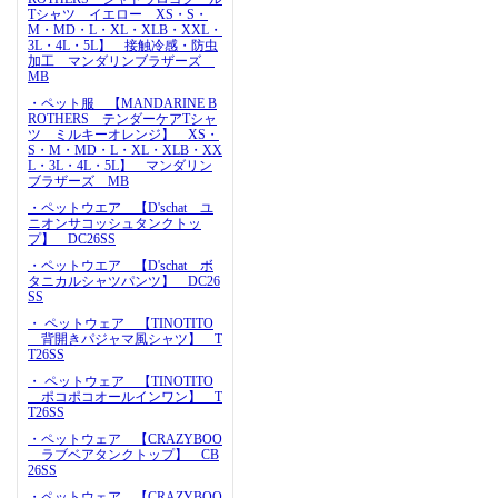
Tシャツ イエロー XS・S・
M・MD・L・XL・XLB・XXL・
3L・4L・5L】 接触冷感・防虫
加工 マンダリンブラザーズ
MB
・ペット服 【MANDARINE B
ROTHERS テンダーケアTシャ
ツ ミルキーオレンジ】 XS・
S・M・MD・L・XL・XLB・XX
L・3L・4L・5L】 マンダリン
ブラザーズ MB
・ペットウエア 【D'schat ユ
ニオンサコッシュタンクトッ
プ】 DC26SS
・ペットウエア 【D'schat ボ
タニカルシャツパンツ】 DC26
SS
・ ペットウェア 【TINOTITO
背開きパジャマ風シャツ】 T
T26SS
・ ペットウェア 【TINOTITO
ポコポコオールインワン】 T
T26SS
・ペットウェア 【CRAZYBOO
ラブベアタンクトップ】 CB
26SS
・ペットウェア 【CRAZYBOO