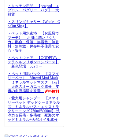
・キッチン用品 【pea pod エ
プロン パグリー パグ】 犬
雑貨
・スリングキャリー【Whole G
o Out Sling】
・ペット用水素浴 【お風呂で
マーチ】 お肌に潤い「シリ
カ」配合 保湿 無着色・無香
料・無刺激・保存料不使用で安
心・安全
・ペットウェア 【GODPIVA
テラヘルツリボンロンパース】
新色登場 5カラー
・ペット用泥パック 【スマイ
リーペット Mineral Mud Mask
ミネラルマッドマスク 1kg】
天然のオーガニック成分 皮
膚の血液循環を改善
・愛犬用シャンプー 【スマイ
リーペット デッドシーミネラル
ズ ミネラルバス・エクストラ
クリーニング 750ml/5000ml】 洗
浄力＆長毛・多毛種 死海のマ
ッドミネラル+天然オイル成分