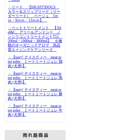
・リード 【HIGHT5DOGS
カラー＆スリップリード（リー
ダーリード） ベージュ 5ｍ
ｍ・9ｍｍ・13ｍｍ】
・ペットトリートメント 【Ali
el&C。アリールアンドシー ノ
ンシリコントリートメントT12
200ml・1000ml・3800ml】 ６種
類のオーガニックアロマ 高品
質エイジングケアシリーズ
・【tasty! テイスティー meat m
eet gelee ミートミートジュレ 鶏
肉 (犬用)】
・【tasty! テイスティー meat m
eet gelee ミートミートジュレ 馬
肉 (犬用)】
・【tasty! テイスティー meat m
eet gelee ミートミートジュレ 豚
肉 (犬用)】
・【tasty! テイスティー meat m
eet gelee ミートミートジュレ 牛
肉 (犬用)】