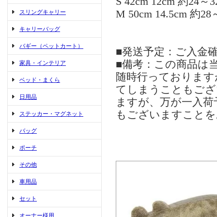
S 42cm 12cm 約24～3
M 50cm 14.5cm 約28
スリングキャリー
キャリーバッグ
バギー（ペットカート）
■発送予定：ご入金
■備考：この商品は
家具・インテリア
随時行っております
ベッド・まくら
てしまうこともござ
日用品
ますが、万が一入荷
もございますことを
ステッカー・マグネット
バッグ
ポーチ
その他
車用品
セット
オーナー様用