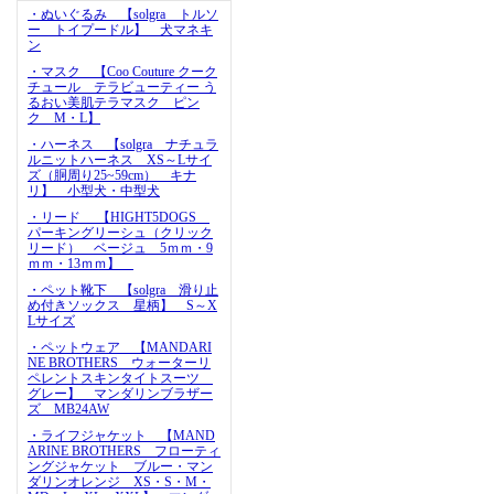
・ぬいぐるみ 【solgra トルソ
ー トイプードル】 犬マネキ
ン
・マスク 【Coo Couture クーク
チュール テラビューティー う
るおい美肌テラマスク ピン
ク M・L】
・ハーネス 【solgra ナチュラ
ルニットハーネス XS～Lサイ
ズ（胴周り25~59cm） キナ
リ】 小型犬・中型犬
・リード 【HIGHT5DOGS
パーキングリーシュ（クリック
リード） ベージュ 5ｍｍ・9
ｍｍ・13ｍｍ】
・ペット靴下 【solgra 滑り止
め付きソックス 星柄】 S～X
Lサイズ
・ペットウェア 【MANDARI
NE BROTHERS ウォーターリ
ペレントスキンタイトスーツ
グレー】 マンダリンブラザー
ズ MB24AW
・ライフジャケット 【MAND
ARINE BROTHERS フローティ
ングジャケット ブルー・マン
ダリンオレンジ XS・S・M・