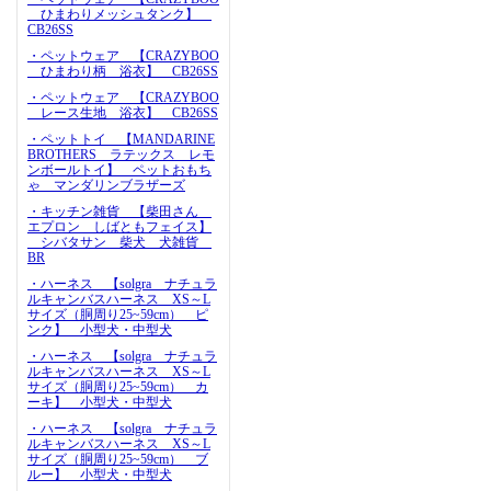
ひまわりメッシュタンク】
CB26SS
・ペットウェア 【CRAZYBOO
ひまわり柄 浴衣】 CB26SS
・ペットウェア 【CRAZYBOO
レース生地 浴衣】 CB26SS
・ペットトイ 【MANDARINE
BROTHERS ラテックス レモ
ンボールトイ】 ペットおもち
ゃ マンダリンブラザーズ
・キッチン雑貨 【柴田さん
エプロン しばともフェイス】
シバタサン 柴犬 犬雑貨
BR
・ハーネス 【solgra ナチュラ
ルキャンバスハーネス XS～L
サイズ（胴周り25~59cm） ピ
ンク】 小型犬・中型犬
・ハーネス 【solgra ナチュラ
ルキャンバスハーネス XS～L
サイズ（胴周り25~59cm） カ
ーキ】 小型犬・中型犬
・ハーネス 【solgra ナチュラ
ルキャンバスハーネス XS～L
サイズ（胴周り25~59cm） ブ
ルー】 小型犬・中型犬