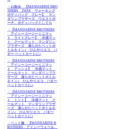
・お散歩 【MANDARINE BRO
THERS 2WAY ウォーキング
ボディバッグ グレー】 マン
ダリンブラザーズ ウエストポ
ーチ、ボディバッグとしても
・【MANDARINE BROTHERS
アイシーコージーミニマッ
ト ライトグレー】 冷感マッ
ト クールマット マンダリン
ブラザーズ 凍らせたペットボ
トルをイン♪ ひんやりエコ バ
ギー ペットカートに♪
・【MANDARINE BROTHERS
アイシーコージーミニマッ
ト アッシュ】 冷感マット
クールマット マンダリンブラ
ザーズ 凍らせたペットボトル
をイン♪ ひんやりエコ バギー
ペットカートに♪
・【MANDARINE BROTHERS
アイシーコージーミニマッ
ト ミント】 冷感マット ク
ールマット マンダリンブラザ
ーズ 凍らせたペットボトルを
イン♪ ひんやりエコ バギー
ペットカートに♪
・ペット服 【MANDARINE B
ROTHERS アイシーウォール