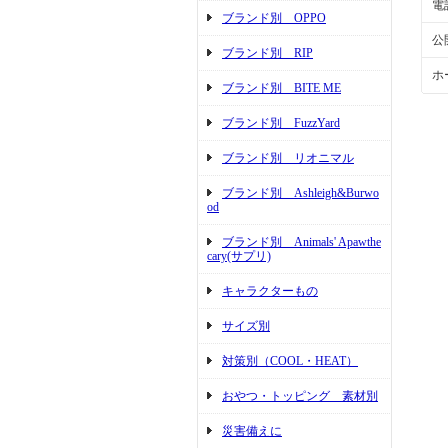
電
ブランド別 OPPO
公
ブランド別 RIP
ホ
ブランド別 BITE ME
ブランド別 FuzzYard
ブランド別 リオニマル
ブランド別 Ashleigh&Burwo
od
ブランド別 Animals' Apawthe
cary(サプリ)
キャラクターもの
サイズ別
対策別（COOL・HEAT）
おやつ・トッピング 素材別
災害備えに