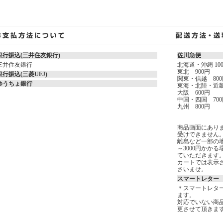
銀行振込(三井住友銀行)
佐川急便
三井住友銀行
北海道・沖縄 10
東北 900円
銀行振込(三菱UFJ)
関東・信越 800
ゆうちょ銀行
東海・北陸・近畿
大阪 600円
中国・四国 700
九州 800円
商品画面にあり
受けできません
離島など一部の地
～3000円かか
ていただきます
カートでは表示
さいませ。
スマートレター
＊スマートレタ
ます。
対応でいない商
更させて頂きま