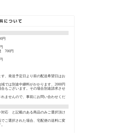
00円
円
 700円
円
ます、発送予定日より前の配送希望日はお
。
域では別途中継料がかかります、2000円
る場合もございます。その場合別途請求させ
。
されませんので、事前にお問い合わせくだ
ー対応 と記載のある商品のみご選択頂け
品でご選択された場合、宅配便の送料に変
す。