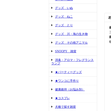
グッズ いぬ
グッズ ねこ
グッズ とり
グッズ 川・海の生き物
グッズ その他アニマル
SNOOPY 雑貨
消臭・アロマ・フレグランス
ランプ
★パーティーグッズ
★ワンコに手作り
健康維持（お悩み別）
★コスプレ
犬種で探す雑貨