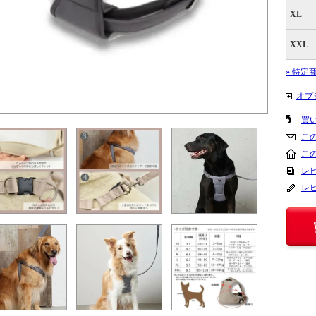
XL
XXL
» 特定
オプ
買
こ
こ
レビ
レ