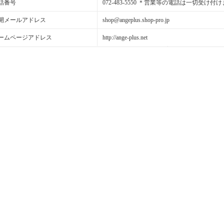
話番号
072-483-5550 ＊営業等の電話は一切受け付
開メールアドレス
shop@angeplus.shop-pro.jp
ームページアドレス
http://ange-plus.net