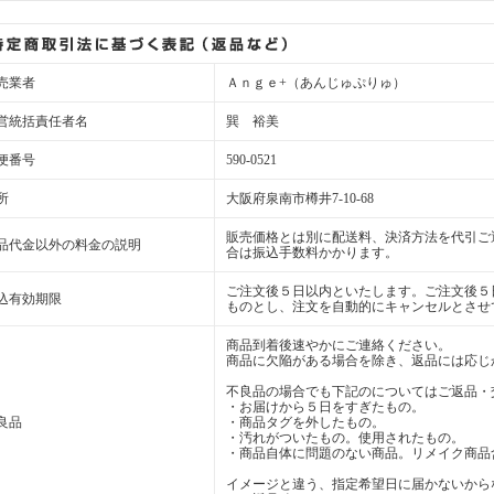
売業者
Ａｎｇｅ+（あんじゅぷりゅ）
営統括責任者名
巽 裕美
便番号
590-0521
所
大阪府泉南市樽井7-10-68
販売価格とは別に配送料、決済方法を代引ご
品代金以外の料金の説明
合は振込手数料かかります。
ご注文後５日以内といたします。ご注文後５
込有効期限
ものとし、注文を自動的にキャンセルとさせ
商品到着後速やかにご連絡ください。
商品に欠陥がある場合を除き、返品には応じ
不良品の場合でも下記のについてはご返品・
・お届けから５日をすぎたもの。
良品
・商品タグを外したもの。
・汚れがついたもの。使用されたもの。
・商品自体に問題のない商品。リメイク商品
イメージと違う、指定希望日に届かないから