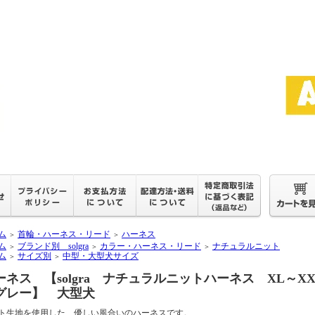
ム
首輪・ハーネス・リード
ハーネス
＞
＞
ム
ブランド別 solgra
カラー・ハーネス・リード
ナチュラルニット
＞
＞
＞
ム
サイズ別
中型・大型犬サイズ
＞
＞
ーネス 【solgra ナチュラルニットハーネス XL～XXL
レー】 大型犬
ト生地を使用した、優しい風合いのハーネスです。