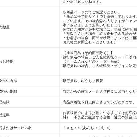
ルや返品致しかねます。
各商品ページにてご確認ください。
＊商品は全て他サイトでも販売しております
ございます。その場合恐れ入りますがキャン
承下さいますようお願いいたします。
売数量
確実にご用意が必要な場合は、事前に確認頂
＊複数ご入用の場合－取り寄せできる場合が
＊お急ぎの場合－商品や状況によってはご相
お気軽にお問合せくださいませ。
【通常商品（予約商品除く）】
銀行振込の場合、ご入金確認後３～７日以内
渡し時期
【ネーム入れなどのオーダー商品】
銀行振込の場合、ご入金確認・デザイン決定
支払い方法
銀行振込、ゆうちょ振替
支払い期限
当方からの確認メール送信後５日以内となり
品期限
商品到着後５日以内とさせていただきます。
お客様都合による交換につきましてはお客様
品送料
料） 不良品に該当する交換・返品の場合は
号またはサービス名
Ａｎｇｅ+（あんじゅぷりゅ）