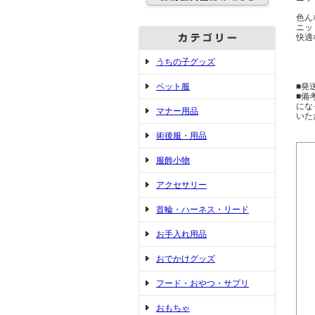
色ん
ニッ
快適
うちの子グッズ
ペット服
■発
■備
にな
マナー用品
いた
術後服・用品
服飾小物
アクセサリー
首輪・ハーネス・リード
お手入れ用品
おでかけグッズ
フード・おやつ・サプリ
おもちゃ