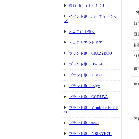
撮影用に（１～１２月）
イベント別 パーティーグッ
ズ
販
わんこに手作り
運
わんことアウトドア
郵
ブランド別 CRAZYBOO
住
ブランド別 D'schat
商
ブランド別 TINOTITO
申
ブランド別 solgra
ブランド別 GODPIVA
ブランド別 Mandarine Brothe
rs
不
ブランド別 tassu
ブランド別 A BIENTOT!