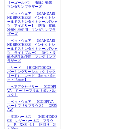
リーゴールド】 虫除け効果
マンダリンブラザーズ
・ペットウェア 【MANDARI
NE BROTHERS インセクトシ
ールドスキンタイトクールTシャ
ツ アイボリー】 防虫・接触
冷感生地使用 マンダリンブラ
ザーズ
・ペットウェア 【MANDARI
NE BROTHERS インセクトシ
ールドスキンタイトクールTシャ
ツ ライトブルー】 防虫・接
触冷感生地使用 マンダリンブ
ラザーズ
・リード 【HIGHT5DOGS
パーキングリーシュ（クリック
リード） レッド 5ｍｍ・9ｍ
ｍ・13ｍｍ】
・ヘアアクセサリー 【GODPI
VA ドーリーフリルリボンバレ
ッタ】
・ペットウェア 【GODPIVA
ハートフリルブラウス】 GP25
AW
・本革ハーネス 【HIGHT5DO
GS レザーハーネス ブラウ
ン P、XXS～L】 胴回り 24
～60cm