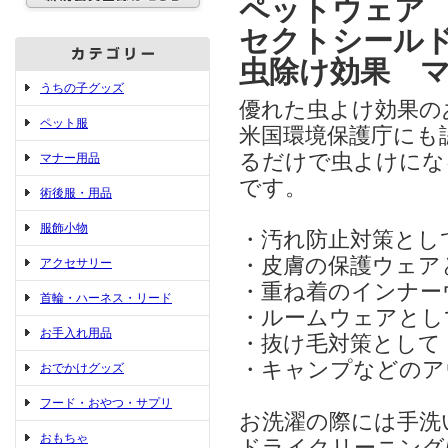
ペットウェア 【
セクトシール
虫除け効果 
うちの子グッズ
優れた虫よけ効果の
ペット服
米国環境保護庁にも
るだけで虫よけにな
マナー用品
です。
術後服・用品
服飾小物
・汚れ防止対策とし
・皮膚の保護ウェア
アクセサリー
・重ね着のインナー
首輪・ハーネス・リード
・ルームウェアとし
お手入れ用品
・抜け毛対策として
・キャンプなどのア
おでかけグッズ
フード・おやつ・サプリ
お洗濯の際には手洗
おもちゃ