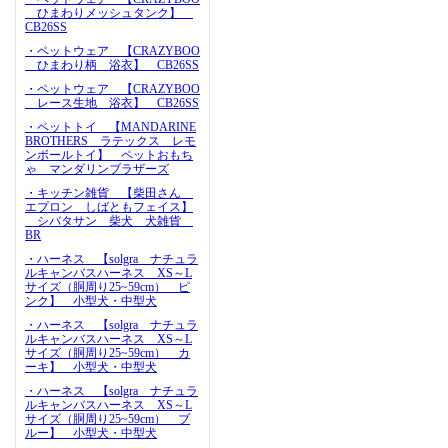
ひまわりメッシュタンク】
CB26SS
・ペットウェア 【CRAZYBOO
ひまわり柄 浴衣】 CB26SS
・ペットウェア 【CRAZYBOO
レース生地 浴衣】 CB26SS
・ペットトイ 【MANDARINE
BROTHERS ラテックス レモ
ンボールトイ】 ペットおもち
ゃ マンダリンブラザーズ
・キッチン雑貨 【柴田さん
エプロン しばともフェイス】
シバタサン 柴犬 犬雑貨
BR
・ハーネス 【solgra ナチュラ
ルキャンバスハーネス XS～L
サイズ（胴周り25~59cm） ピ
ンク】 小型犬・中型犬
・ハーネス 【solgra ナチュラ
ルキャンバスハーネス XS～L
サイズ（胴周り25~59cm） カ
ーキ】 小型犬・中型犬
・ハーネス 【solgra ナチュラ
ルキャンバスハーネス XS～L
サイズ（胴周り25~59cm） ブ
ルー】 小型犬・中型犬