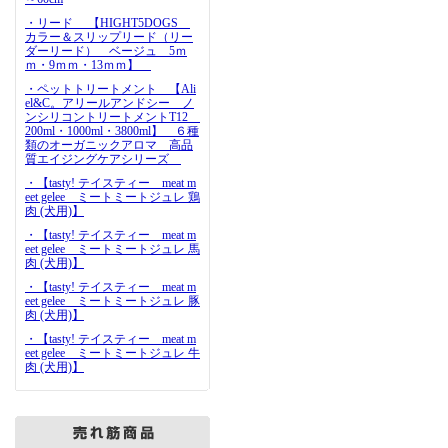
・リード 【HIGHT5DOGS
カラー＆スリップリード（リー
ダーリード） ベージュ 5ｍ
ｍ・9ｍｍ・13ｍｍ】
・ペットトリートメント 【Ali
el&C。アリールアンドシー ノ
ンシリコントリートメントT12
200ml・1000ml・3800ml】 ６種
類のオーガニックアロマ 高品
質エイジングケアシリーズ
・【tasty! テイスティー meat m
eet gelee ミートミートジュレ 鶏
肉 (犬用)】
・【tasty! テイスティー meat m
eet gelee ミートミートジュレ 馬
肉 (犬用)】
・【tasty! テイスティー meat m
eet gelee ミートミートジュレ 豚
肉 (犬用)】
・【tasty! テイスティー meat m
eet gelee ミートミートジュレ 牛
肉 (犬用)】