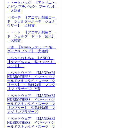
・トートバッグ 【アトリエ・
ポピン プチバッグ プードル】
犬雑貨
・ポーチ 【アニマル刺繍コー
ド ショルダーポーチ シュナ
ウザー】 犬雑貨
・トート 【アニマル刺繍コー
ド ショルダートート 柴犬】
犬雑貨
・箸 【famille-ファミーユ 箸
ダックスフンド】 犬雑貨
・ペットおもちゃ LANCO
【タマゴちゃん 祭り マツリ
レッド】
・ペットウェア 【MANDARI
NE BROTHERS インセクトシ
ールドスキンタイトスーツ ク
リーム】 虫除け効果 マンダ
リンブラザーズ MB
・ペットウェア 【MANDARI
NE BROTHERS インセクトシ
ールドスキンタイトスーツ マ
リンブルー】 虫除け効果 マ
ンダリンブラザーズ
・ペットウェア 【MANDARI
NE BROTHERS インセクトシ
ールドスキンタイトスーツ マ