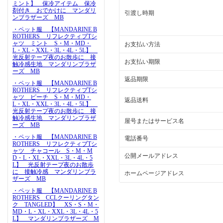
ミント】 保冷アイテム 保冷
剤付き おでかけに マンダリ
引渡し時期
ンブラザーズ MB
・ペット服 【MANDARINE B
ROTHERS リフレクティブTシ
ャツ ミント S・M・MD・
お支払い方法
L・XL・XXL・3L・4L・5L】
光反射テープ夜のお散歩に 接
お支払い期限
触冷感生地 マンダリンブラザ
ーズ MB
返品期限
・ペット服 【MANDARINE B
ROTHERS リフレクティブTシ
ャツ ピーチ S・M・MD・
返品送料
L・XL・XXL・3L・4L・5L】
光反射テープ夜のお散歩に 接
触冷感生地 マンダリンブラザ
屋号またはサービス名
ーズ MB
・ペット服 【MANDARINE B
電話番号
ROTHERS リフレクティブTシ
ャツ チャコール S・M・M
公開メールアドレス
D・L・XL・XXL・3L・4L・5
L】 光反射テープ夜のお散歩
に 接触冷感 マンダリンブラ
ホームページアドレス
ザーズ MB
・ペット服 【MANDARINE B
ROTHERS CCLクーリングタン
ク TANGLED】 XS・S・M・
MD・L・XL・XXL・3L・4L・5
L】 マンダリンブラザーズ M