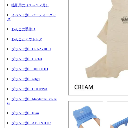
撮影用に（１～１２月）
イベント別 パーティーグッ
ズ
わんこに手作り
わんことアウトドア
ブランド別 CRAZYBOO
ブランド別 D'schat
ブランド別 TINOTITO
ブランド別 solgra
ブランド別 GODPIVA
ブランド別 Mandarine Brothe
rs
ブランド別 tassu
ブランド別 A BIENTOT!