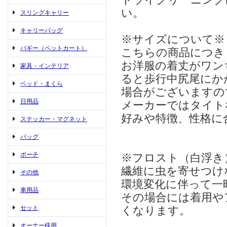
ドライクリーニング
い。
スリングキャリー
キャリーバッグ
※サイズについて※
バギー（ペットカート）
こちらの商品につき
お洋服の着丈がワン
家具・インテリア
ると歩行中尻尾にか
ベッド・まくら
場合がございますの
日用品
メーカーではタイト
好みや特徴、性格に
ステッカー・マグネット
バッグ
ポーチ
※フロスト（白浮き
繊維に虫を寄せつけ
その他
環境変化に伴って一
車用品
その場合には着用や
セット
くなります。
オーナー様用