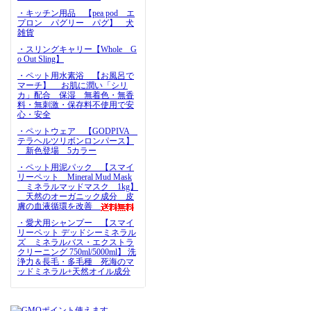
・キッチン用品 【pea pod エ
プロン パグリー パグ】 犬
雑貨
・スリングキャリー【Whole G
o Out Sling】
・ペット用水素浴 【お風呂で
マーチ】 お肌に潤い「シリ
カ」配合 保湿 無着色・無香
料・無刺激・保存料不使用で安
心・安全
・ペットウェア 【GODPIVA
テラヘルツリボンロンパース】
新色登場 5カラー
・ペット用泥パック 【スマイ
リーペット Mineral Mud Mask
ミネラルマッドマスク 1kg】
天然のオーガニック成分 皮
膚の血液循環を改善
・愛犬用シャンプー 【スマイ
リーペット デッドシーミネラル
ズ ミネラルバス・エクストラ
クリーニング 750ml/5000ml】 洗
浄力＆長毛・多毛種 死海のマ
ッドミネラル+天然オイル成分