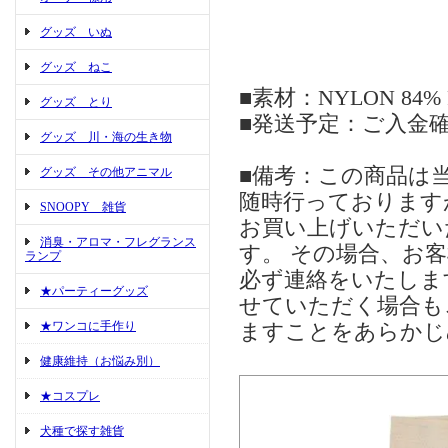
グッズ いぬ
グッズ ねこ
■素材：NYLON 84% 
グッズ とり
■発送予定：ご入金確
グッズ 川・海の生き物
■備考：この商品は
グッズ その他アニマル
随時行っております
SNOOPY 雑貨
お買い上げいただい
消臭・アロマ・フレグランス
す。 その場合、お
ランプ
必ず連絡をいたしま
★パーティーグッズ
せていただく場合も
★ワンコに手作り
ますことをあらかじ
健康維持（お悩み別）
★コスプレ
犬種で探す雑貨