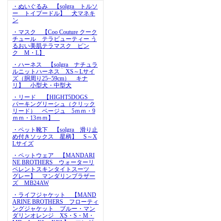
・ぬいぐるみ 【solgra トルソ
ー トイプードル】 犬マネキ
ン
・マスク 【Coo Couture クーク
チュール テラビューティー う
るおい美肌テラマスク ピン
ク M・L】
・ハーネス 【solgra ナチュラ
ルニットハーネス XS～Lサイ
ズ（胴周り25~59cm） キナ
リ】 小型犬・中型犬
・リード 【HIGHT5DOGS
パーキングリーシュ（クリック
リード） ベージュ 5ｍｍ・9
ｍｍ・13ｍｍ】
・ペット靴下 【solgra 滑り止
め付きソックス 星柄】 S～X
Lサイズ
・ペットウェア 【MANDARI
NE BROTHERS ウォーターリ
ペレントスキンタイトスーツ
グレー】 マンダリンブラザー
ズ MB24AW
・ライフジャケット 【MAND
ARINE BROTHERS フローティ
ングジャケット ブルー・マン
ダリンオレンジ XS・S・M・