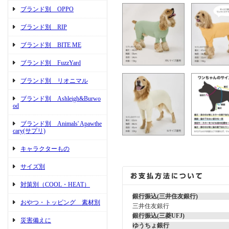
ブランド別 OPPO
ブランド別 RIP
ブランド別 BITE ME
ブランド別 FuzzYard
ブランド別 リオニマル
ブランド別 Ashleigh&Burwo
od
ブランド別 Animals' Apawthe
cary(サプリ)
キャラクターもの
サイズ別
対策別（COOL・HEAT）
銀行振込(三井住友銀行)
おやつ・トッピング 素材別
三井住友銀行
銀行振込(三菱UFJ)
災害備えに
ゆうちょ銀行