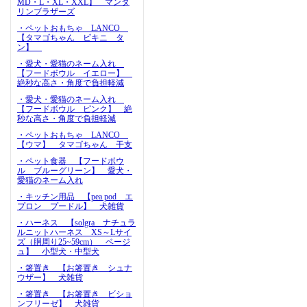
MD・L・XL・XXL】 マンダ
リンブラザーズ
・ペットおもちゃ LANCO
【タマゴちゃん ビキニ タ
ン】
・愛犬・愛猫のネーム入れ
【フードボウル イエロー】
絶秒な高さ・角度で負担軽減
・愛犬・愛猫のネーム入れ
【フードボウル ピンク】 絶
秒な高さ・角度で負担軽減
・ペットおもちゃ LANCO
【ウマ】 タマゴちゃん 干支
・ペット食器 【フードボウ
ル ブルーグリーン】 愛犬・
愛猫のネーム入れ
・キッチン用品 【pea pod エ
プロン プードル】 犬雑貨
・ハーネス 【solgra ナチュラ
ルニットハーネス XS～Lサイ
ズ（胴周り25~59cm） ベージ
ュ】 小型犬・中型犬
・箸置き 【お箸置き シュナ
ウザー】 犬雑貨
・箸置き 【お箸置き ビショ
ンフリーゼ】 犬雑貨