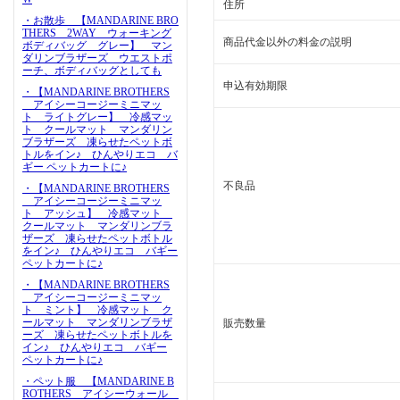
住所
・お散歩 【MANDARINE BRO
THERS 2WAY ウォーキング
商品代金以外の料金の説明
ボディバッグ グレー】 マン
ダリンブラザーズ ウエストポ
ーチ、ボディバッグとしても
申込有効期限
・【MANDARINE BROTHERS
アイシーコージーミニマッ
ト ライトグレー】 冷感マッ
ト クールマット マンダリン
ブラザーズ 凍らせたペットボ
トルをイン♪ ひんやりエコ バ
ギー ペットカートに♪
不良品
・【MANDARINE BROTHERS
アイシーコージーミニマッ
ト アッシュ】 冷感マット
クールマット マンダリンブラ
ザーズ 凍らせたペットボトル
をイン♪ ひんやりエコ バギー
ペットカートに♪
・【MANDARINE BROTHERS
アイシーコージーミニマッ
ト ミント】 冷感マット ク
ールマット マンダリンブラザ
販売数量
ーズ 凍らせたペットボトルを
イン♪ ひんやりエコ バギー
ペットカートに♪
・ペット服 【MANDARINE B
ROTHERS アイシーウォール