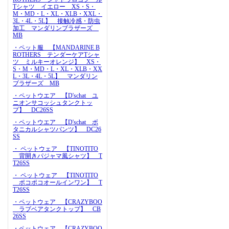
Tシャツ イエロー XS・S・
M・MD・L・XL・XLB・XXL・
3L・4L・5L】 接触冷感・防虫
加工 マンダリンブラザーズ
MB
・ペット服 【MANDARINE B
ROTHERS テンダーケアTシャ
ツ ミルキーオレンジ】 XS・
S・M・MD・L・XL・XLB・XX
L・3L・4L・5L】 マンダリン
ブラザーズ MB
・ペットウエア 【D'schat ユ
ニオンサコッシュタンクトッ
プ】 DC26SS
・ペットウエア 【D'schat ボ
タニカルシャツパンツ】 DC26
SS
・ ペットウェア 【TINOTITO
背開きパジャマ風シャツ】 T
T26SS
・ ペットウェア 【TINOTITO
ポコポコオールインワン】 T
T26SS
・ペットウェア 【CRAZYBOO
ラブベアタンクトップ】 CB
26SS
・ペットウェア 【CRAZYBOO