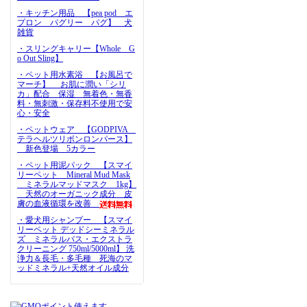
・キッチン用品 【pea pod エ
プロン パグリー パグ】 犬
雑貨
・スリングキャリー【Whole G
o Out Sling】
・ペット用水素浴 【お風呂で
マーチ】 お肌に潤い「シリ
カ」配合 保湿 無着色・無香
料・無刺激・保存料不使用で安
心・安全
・ペットウェア 【GODPIVA
テラヘルツリボンロンパース】
新色登場 5カラー
・ペット用泥パック 【スマイ
リーペット Mineral Mud Mask
ミネラルマッドマスク 1kg】
天然のオーガニック成分 皮
膚の血液循環を改善
・愛犬用シャンプー 【スマイ
リーペット デッドシーミネラル
ズ ミネラルバス・エクストラ
クリーニング 750ml/5000ml】 洗
浄力＆長毛・多毛種 死海のマ
ッドミネラル+天然オイル成分