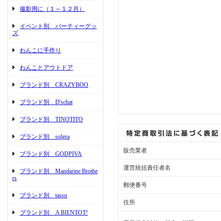
撮影用に（１～１２月）
イベント別 パーティーグッ
ズ
わんこに手作り
わんことアウトドア
ブランド別 CRAZYBOO
ブランド別 D'schat
ブランド別 TINOTITO
ブランド別 solgra
販売業者
ブランド別 GODPIVA
運営統括責任者名
ブランド別 Mandarine Brothe
rs
郵便番号
ブランド別 tassu
住所
ブランド別 A BIENTOT!