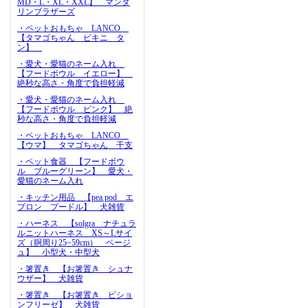
MD・L・XL・XXL】 マンダ
リンブラザーズ
・ペットおもちゃ LANCO
【タマゴちゃん ビキニ タ
ン】
・愛犬・愛猫のネーム入れ
【フードボウル イエロー】
絶秒な高さ・角度で負担軽減
・愛犬・愛猫のネーム入れ
【フードボウル ピンク】 絶
秒な高さ・角度で負担軽減
・ペットおもちゃ LANCO
【ウマ】 タマゴちゃん 干支
・ペット食器 【フードボウ
ル ブルーグリーン】 愛犬・
愛猫のネーム入れ
・キッチン用品 【pea pod エ
プロン プードル】 犬雑貨
・ハーネス 【solgra ナチュラ
ルニットハーネス XS～Lサイ
ズ（胴周り25~59cm） ベージ
ュ】 小型犬・中型犬
・箸置き 【お箸置き シュナ
ウザー】 犬雑貨
・箸置き 【お箸置き ビショ
ンフリーゼ】 犬雑貨