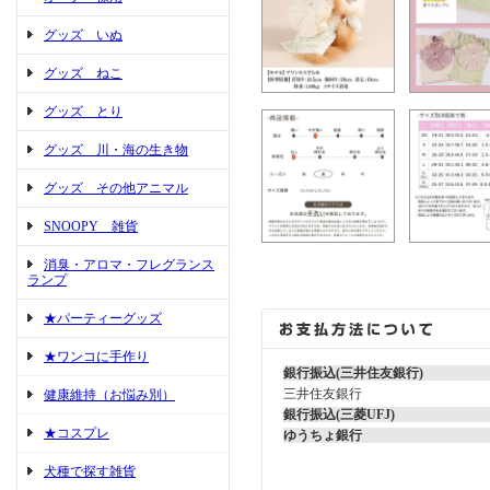
グッズ いぬ
グッズ ねこ
グッズ とり
グッズ 川・海の生き物
グッズ その他アニマル
SNOOPY 雑貨
消臭・アロマ・フレグランス
ランプ
★パーティーグッズ
★ワンコに手作り
銀行振込(三井住友銀行)
三井住友銀行
健康維持（お悩み別）
銀行振込(三菱UFJ)
★コスプレ
ゆうちょ銀行
犬種で探す雑貨