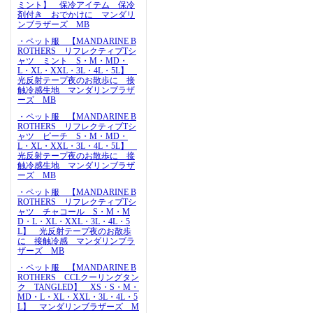
ミント】 保冷アイテム 保冷
剤付き おでかけに マンダリ
ンブラザーズ MB
・ペット服 【MANDARINE B
ROTHERS リフレクティブTシ
ャツ ミント S・M・MD・
L・XL・XXL・3L・4L・5L】
光反射テープ夜のお散歩に 接
触冷感生地 マンダリンブラザ
ーズ MB
・ペット服 【MANDARINE B
ROTHERS リフレクティブTシ
ャツ ピーチ S・M・MD・
L・XL・XXL・3L・4L・5L】
光反射テープ夜のお散歩に 接
触冷感生地 マンダリンブラザ
ーズ MB
・ペット服 【MANDARINE B
ROTHERS リフレクティブTシ
ャツ チャコール S・M・M
D・L・XL・XXL・3L・4L・5
L】 光反射テープ夜のお散歩
に 接触冷感 マンダリンブラ
ザーズ MB
・ペット服 【MANDARINE B
ROTHERS CCLクーリングタン
ク TANGLED】 XS・S・M・
MD・L・XL・XXL・3L・4L・5
L】 マンダリンブラザーズ M