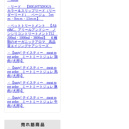
・リード 【HIGHT5DOGS
カラー＆スリップリード（リー
ダーリード） ベージュ 5ｍ
ｍ・9ｍｍ・13ｍｍ】
・ペットトリートメント 【Ali
el&C。アリールアンドシー ノ
ンシリコントリートメントT12
200ml・1000ml・3800ml】 ６種
類のオーガニックアロマ 高品
質エイジングケアシリーズ
・【tasty! テイスティー meat m
eet gelee ミートミートジュレ 鶏
肉 (犬用)】
・【tasty! テイスティー meat m
eet gelee ミートミートジュレ 馬
肉 (犬用)】
・【tasty! テイスティー meat m
eet gelee ミートミートジュレ 豚
肉 (犬用)】
・【tasty! テイスティー meat m
eet gelee ミートミートジュレ 牛
肉 (犬用)】