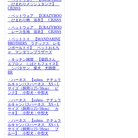
ひまわりメッシュタンク】
CB26SS
・ペットウェア 【CRAZYBOO
ひまわり柄 浴衣】 CB26SS
・ペットウェア 【CRAZYBOO
レース生地 浴衣】 CB26SS
・ペットトイ 【MANDARINE
BROTHERS ラテックス レモ
ンボールトイ】 ペットおもち
ゃ マンダリンブラザーズ
・キッチン雑貨 【柴田さん
エプロン しばともフェイス】
シバタサン 柴犬 犬雑貨
BR
・ハーネス 【solgra ナチュラ
ルキャンバスハーネス XS～L
サイズ（胴周り25~59cm） ピ
ンク】 小型犬・中型犬
・ハーネス 【solgra ナチュラ
ルキャンバスハーネス XS～L
サイズ（胴周り25~59cm） カ
ーキ】 小型犬・中型犬
・ハーネス 【solgra ナチュラ
ルキャンバスハーネス XS～L
サイズ（胴周り25~59cm） ブ
ルー】 小型犬・中型犬