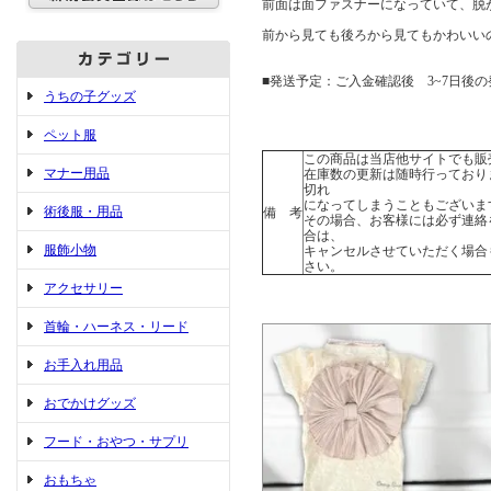
前面は面ファスナーになっていて、脱
前から見ても後ろから見てもかわいい
■発送予定：ご入金確認後 3~7日後の
うちの子グッズ
ペット服
この商品は当店他サイトでも販
マナー用品
在庫数の更新は随時行っており
切れ
になってしまうこともございま
術後服・用品
備 考
その場合、お客様には必ず連絡
合は、
服飾小物
キャンセルさせていただく場合
さい。
アクセサリー
首輪・ハーネス・リード
お手入れ用品
おでかけグッズ
フード・おやつ・サプリ
おもちゃ