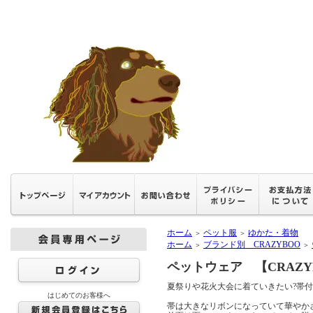
ホーム
ペット服
ゆかた・着物
＞
＞
ホーム
ブランド別 CRAZYBOO
＞
＞
ペットウェア 【CRAZY
夏祭りや花火大会に着ていきたい?帯
はじめてのお客様へ
帯は大きなリボンになっていて華やか