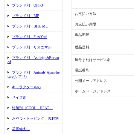
ブランド別 OPPO
お支払い方法
ブランド別 RIP
お支払い期限
ブランド別 BITE ME
返品期限
ブランド別 FuzzYard
ブランド別 リオニマル
返品送料
ブランド別 Ashleigh&Burwo
屋号またはサービス名
od
電話番号
ブランド別 Animals' Apawthe
cary(サプリ)
公開メールアドレス
キャラクターもの
ホームページアドレス
サイズ別
対策別（COOL・HEAT）
おやつ・トッピング 素材別
災害備えに