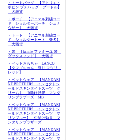
・トートバッグ 【アトリエ・
ポピン プチバッグ プードル】
犬雑貨
・ポーチ 【アニマル刺繍コー
ド ショルダーポーチ シュナ
ウザー】 犬雑貨
・トート 【アニマル刺繍コー
ド ショルダートート 柴犬】
犬雑貨
・箸 【famille-ファミーユ 箸
ダックスフンド】 犬雑貨
・ペットおもちゃ LANCO
【タマゴちゃん 祭り マツリ
レッド】
・ペットウェア 【MANDARI
NE BROTHERS インセクトシ
ールドスキンタイトスーツ ク
リーム】 虫除け効果 マンダ
リンブラザーズ MB
・ペットウェア 【MANDARI
NE BROTHERS インセクトシ
ールドスキンタイトスーツ マ
リンブルー】 虫除け効果 マ
ンダリンブラザーズ
・ペットウェア 【MANDARI
NE BROTHERS インセクトシ
ールドスキンタイトスーツ マ