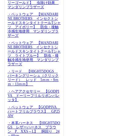
リーゴールド】 虫除け効果
マンダリンブラザーズ
・ペットウェア 【MANDARI
NE BROTHERS インセクトシ
ールドスキンタイトクールTシャ
ツ アイボリー】 防虫・接触
冷感生地使用 マンダリンブラ
ザーズ
・ペットウェア 【MANDARI
NE BROTHERS インセクトシ
ールドスキンタイトクールTシャ
ツ ライトブルー】 防虫・接
触冷感生地使用 マンダリンブ
ラザーズ
・リード 【HIGHT5DOGS
パーキングリーシュ（クリック
リード） レッド 5ｍｍ・9ｍ
ｍ・13ｍｍ】
・ヘアアクセサリー 【GODPI
VA ドーリーフリルリボンバレ
ッタ】
・ペットウェア 【GODPIVA
ハートフリルブラウス】 GP25
AW
・本革ハーネス 【HIGHT5DO
GS レザーハーネス ブラウ
ン P、XXS～L】 胴回り 24
～60cm