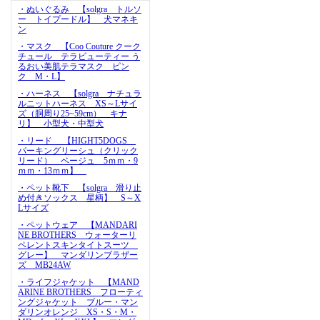
・ぬいぐるみ 【solgra トルソ
ー トイプードル】 犬マネキ
ン
・マスク 【Coo Couture クーク
チュール テラビューティー う
るおい美肌テラマスク ピン
ク M・L】
・ハーネス 【solgra ナチュラ
ルニットハーネス XS～Lサイ
ズ（胴周り25~59cm） キナ
リ】 小型犬・中型犬
・リード 【HIGHT5DOGS
パーキングリーシュ（クリック
リード） ベージュ 5ｍｍ・9
ｍｍ・13ｍｍ】
・ペット靴下 【solgra 滑り止
め付きソックス 星柄】 S～X
Lサイズ
・ペットウェア 【MANDARI
NE BROTHERS ウォーターリ
ペレントスキンタイトスーツ
グレー】 マンダリンブラザー
ズ MB24AW
・ライフジャケット 【MAND
ARINE BROTHERS フローティ
ングジャケット ブルー・マン
ダリンオレンジ XS・S・M・