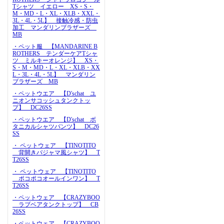
Tシャツ イエロー XS・S・
M・MD・L・XL・XLB・XXL・
3L・4L・5L】 接触冷感・防虫
加工 マンダリンブラザーズ
MB
・ペット服 【MANDARINE B
ROTHERS テンダーケアTシャ
ツ ミルキーオレンジ】 XS・
S・M・MD・L・XL・XLB・XX
L・3L・4L・5L】 マンダリン
ブラザーズ MB
・ペットウエア 【D'schat ユ
ニオンサコッシュタンクトッ
プ】 DC26SS
・ペットウエア 【D'schat ボ
タニカルシャツパンツ】 DC26
SS
・ ペットウェア 【TINOTITO
背開きパジャマ風シャツ】 T
T26SS
・ ペットウェア 【TINOTITO
ポコポコオールインワン】 T
T26SS
・ペットウェア 【CRAZYBOO
ラブベアタンクトップ】 CB
26SS
・ペットウェア 【CRAZYBOO