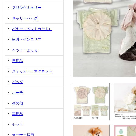
スリングキャリー
キャリーバッグ
バギー（ペットカート）
家具・インテリア
ベッド・まくら
日用品
ステッカー・マグネット
バッグ
ポーチ
その他
車用品
セット
オーナー様用