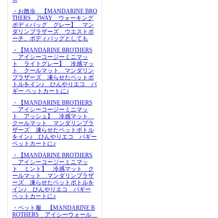
・お散歩 【MANDARINE BRO
THERS 2WAY ウォーキング
ボディバッグ グレー】 マン
ダリンブラザーズ ウエストポ
ーチ、ボディバッグとしても
・【MANDARINE BROTHERS
アイシーコージーミニマッ
ト ライトグレー】 冷感マッ
ト クールマット マンダリン
ブラザーズ 凍らせたペットボ
トルをイン♪ ひんやりエコ バ
ギー ペットカートに♪
・【MANDARINE BROTHERS
アイシーコージーミニマッ
ト アッシュ】 冷感マット
クールマット マンダリンブラ
ザーズ 凍らせたペットボトル
をイン♪ ひんやりエコ バギー
ペットカートに♪
・【MANDARINE BROTHERS
アイシーコージーミニマッ
ト ミント】 冷感マット ク
ールマット マンダリンブラザ
ーズ 凍らせたペットボトルを
イン♪ ひんやりエコ バギー
ペットカートに♪
・ペット服 【MANDARINE B
ROTHERS アイシーウォール