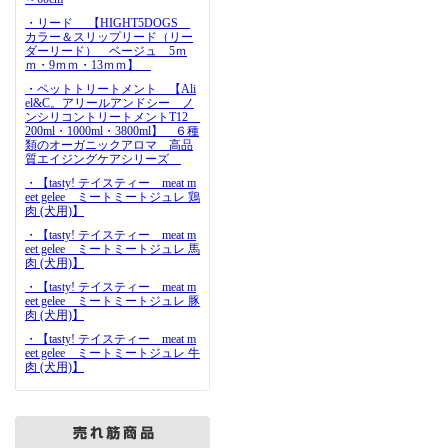
・リード 【HIGHT5DOGS
カラー＆スリップリード（リー
ダーリード） ベージュ 5ｍ
ｍ・9ｍｍ・13ｍｍ】
・ペットトリートメント 【Ali
el&C。アリールアンドシー ノ
ンシリコントリートメントT12
200ml・1000ml・3800ml】 ６種
類のオーガニックアロマ 高品
質エイジングケアシリーズ
・【tasty! テイスティー meat m
eet gelee ミートミートジュレ 鶏
肉 (犬用)】
・【tasty! テイスティー meat m
eet gelee ミートミートジュレ 馬
肉 (犬用)】
・【tasty! テイスティー meat m
eet gelee ミートミートジュレ 豚
肉 (犬用)】
・【tasty! テイスティー meat m
eet gelee ミートミートジュレ 牛
肉 (犬用)】