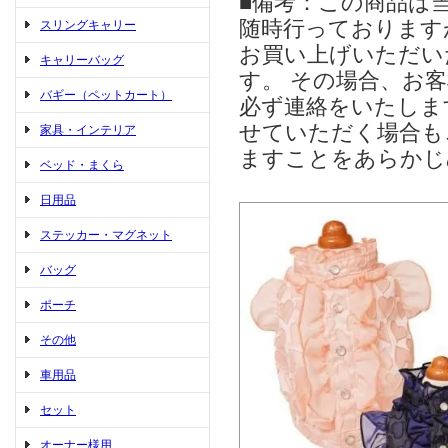
■備考：この商品は
随時行っております
スリングキャリー
お買い上げいただい
キャリーバッグ
す。 その場合、お
バギー（ペットカート）
必ず連絡をいたしま
せていただく場合も
家具・インテリア
ますことをあらかじ
ベッド・まくら
日用品
ステッカー・マグネット
バッグ
ポーチ
その他
車用品
セット
オーナー様用