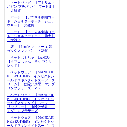
・トートバッグ 【アトリエ・
ポピン プチバッグ プードル】
犬雑貨
・ポーチ 【アニマル刺繍コー
ド ショルダーポーチ シュナ
ウザー】 犬雑貨
・トート 【アニマル刺繍コー
ド ショルダートート 柴犬】
犬雑貨
・箸 【famille-ファミーユ 箸
ダックスフンド】 犬雑貨
・ペットおもちゃ LANCO
【タマゴちゃん 祭り マツリ
レッド】
・ペットウェア 【MANDARI
NE BROTHERS インセクトシ
ールドスキンタイトスーツ ク
リーム】 虫除け効果 マンダ
リンブラザーズ MB
・ペットウェア 【MANDARI
NE BROTHERS インセクトシ
ールドスキンタイトスーツ マ
リンブルー】 虫除け効果 マ
ンダリンブラザーズ
・ペットウェア 【MANDARI
NE BROTHERS インセクトシ
ールドスキンタイトスーツ マ