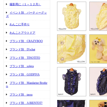
撮影用に（１～１２月）
イベント別 パーティーグッ
ズ
わんこに手作り
わんことアウトドア
ブランド別 CRAZYBOO
ブランド別 D'schat
ブランド別 TINOTITO
ブランド別 solgra
ブランド別 GODPIVA
ブランド別 Mandarine Brothe
rs
ブランド別 tassu
ブランド別 A BIENTOT!