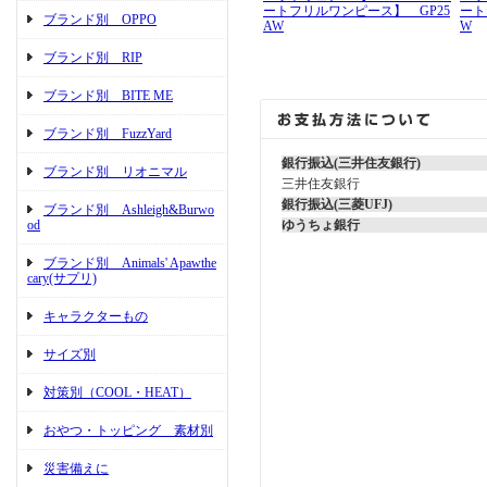
ートフリルワンピース】 GP25
ート
ブランド別 OPPO
AW
W
ブランド別 RIP
ブランド別 BITE ME
ブランド別 FuzzYard
銀行振込(三井住友銀行)
ブランド別 リオニマル
三井住友銀行
銀行振込(三菱UFJ)
ブランド別 Ashleigh&Burwo
ゆうちょ銀行
od
ブランド別 Animals' Apawthe
cary(サプリ)
キャラクターもの
サイズ別
対策別（COOL・HEAT）
おやつ・トッピング 素材別
災害備えに