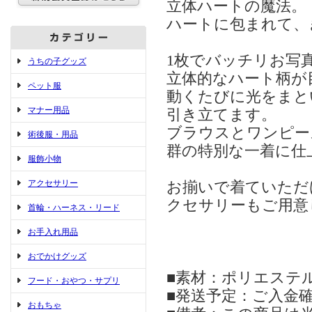
立体ハートの魔法。
ハートに包まれて、
1枚でバッチリお写
うちの子グッズ
立体的なハート柄が
ペット服
動くたびに光をまと
マナー用品
引き立てます。
ブラウスとワンピー
術後服・用品
群の特別な一着に仕
服飾小物
アクセサリー
お揃いで着ていただ
クセサリーもご用意
首輪・ハーネス・リード
お手入れ用品
おでかけグッズ
■素材：ポリエステル
フード・おやつ・サプリ
■発送予定：ご入金確
おもちゃ