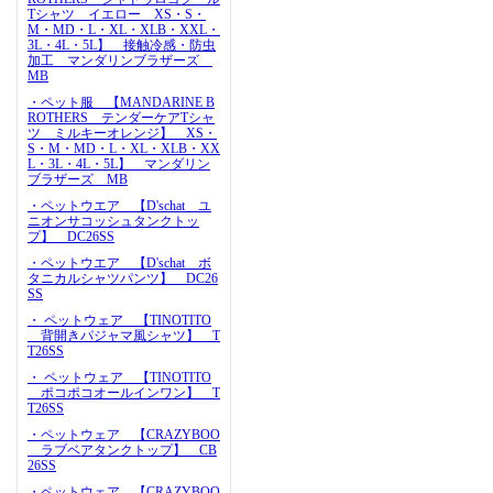
Tシャツ イエロー XS・S・
M・MD・L・XL・XLB・XXL・
3L・4L・5L】 接触冷感・防虫
加工 マンダリンブラザーズ
MB
・ペット服 【MANDARINE B
ROTHERS テンダーケアTシャ
ツ ミルキーオレンジ】 XS・
S・M・MD・L・XL・XLB・XX
L・3L・4L・5L】 マンダリン
ブラザーズ MB
・ペットウエア 【D'schat ユ
ニオンサコッシュタンクトッ
プ】 DC26SS
・ペットウエア 【D'schat ボ
タニカルシャツパンツ】 DC26
SS
・ ペットウェア 【TINOTITO
背開きパジャマ風シャツ】 T
T26SS
・ ペットウェア 【TINOTITO
ポコポコオールインワン】 T
T26SS
・ペットウェア 【CRAZYBOO
ラブベアタンクトップ】 CB
26SS
・ペットウェア 【CRAZYBOO