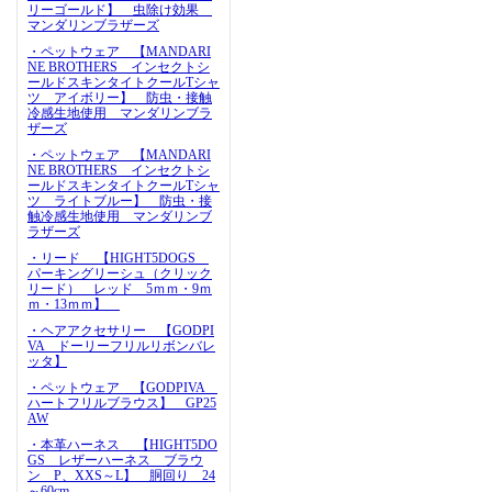
リーゴールド】 虫除け効果
マンダリンブラザーズ
・ペットウェア 【MANDARI
NE BROTHERS インセクトシ
ールドスキンタイトクールTシャ
ツ アイボリー】 防虫・接触
冷感生地使用 マンダリンブラ
ザーズ
・ペットウェア 【MANDARI
NE BROTHERS インセクトシ
ールドスキンタイトクールTシャ
ツ ライトブルー】 防虫・接
触冷感生地使用 マンダリンブ
ラザーズ
・リード 【HIGHT5DOGS
パーキングリーシュ（クリック
リード） レッド 5ｍｍ・9ｍ
ｍ・13ｍｍ】
・ヘアアクセサリー 【GODPI
VA ドーリーフリルリボンバレ
ッタ】
・ペットウェア 【GODPIVA
ハートフリルブラウス】 GP25
AW
・本革ハーネス 【HIGHT5DO
GS レザーハーネス ブラウ
ン P、XXS～L】 胴回り 24
～60cm