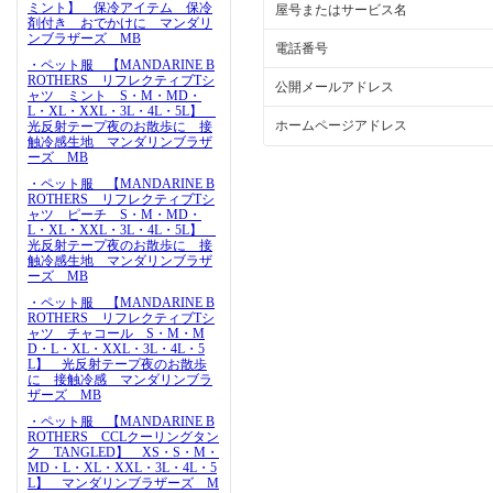
ミント】 保冷アイテム 保冷
屋号またはサービス名
剤付き おでかけに マンダリ
ンブラザーズ MB
電話番号
・ペット服 【MANDARINE B
ROTHERS リフレクティブTシ
公開メールアドレス
ャツ ミント S・M・MD・
L・XL・XXL・3L・4L・5L】
ホームページアドレス
光反射テープ夜のお散歩に 接
触冷感生地 マンダリンブラザ
ーズ MB
・ペット服 【MANDARINE B
ROTHERS リフレクティブTシ
ャツ ピーチ S・M・MD・
L・XL・XXL・3L・4L・5L】
光反射テープ夜のお散歩に 接
触冷感生地 マンダリンブラザ
ーズ MB
・ペット服 【MANDARINE B
ROTHERS リフレクティブTシ
ャツ チャコール S・M・M
D・L・XL・XXL・3L・4L・5
L】 光反射テープ夜のお散歩
に 接触冷感 マンダリンブラ
ザーズ MB
・ペット服 【MANDARINE B
ROTHERS CCLクーリングタン
ク TANGLED】 XS・S・M・
MD・L・XL・XXL・3L・4L・5
L】 マンダリンブラザーズ M