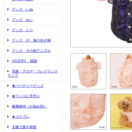
グッズ いぬ
グッズ ねこ
グッズ とり
グッズ 川・海の生き物
グッズ その他アニマル
SNOOPY 雑貨
消臭・アロマ・フレグランス
ランプ
★パーティーグッズ
★ワンコに手作り
健康維持（お悩み別）
★コスプレ
犬種で探す雑貨