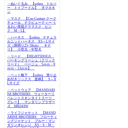
・ぬいぐるみ 【solgra トルソ
ー トイプードル】 犬マネキ
ン
・マスク 【Coo Couture クーク
チュール テラビューティー う
るおい美肌テラマスク ピン
ク M・L】
・ハーネス 【solgra ナチュラ
ルニットハーネス XS～Lサイ
ズ（胴周り25~59cm） キナ
リ】 小型犬・中型犬
・リード 【HIGHT5DOGS
パーキングリーシュ（クリック
リード） ベージュ 5ｍｍ・9
ｍｍ・13ｍｍ】
・ペット靴下 【solgra 滑り止
め付きソックス 星柄】 S～X
Lサイズ
・ペットウェア 【MANDARI
NE BROTHERS ウォーターリ
ペレントスキンタイトスーツ
グレー】 マンダリンブラザー
ズ MB24AW
・ライフジャケット 【MAND
ARINE BROTHERS フローティ
ングジャケット ブルー・マン
ダリンオレンジ XS・S・M・