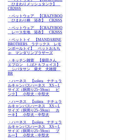
ひまわりメッシュタンク】
CB26SS
・ペットウェア 【CRAZYBOO
ひまわり柄 浴衣】 CB26SS
・ペットウェア 【CRAZYBOO
レース生地 浴衣】 CB26SS
・ペットトイ 【MANDARINE
BROTHERS ラテックス レモ
ンボールトイ】 ペットおもち
ゃ マンダリンブラザーズ
・キッチン雑貨 【柴田さん
エプロン しばともフェイス】
シバタサン 柴犬 犬雑貨
BR
・ハーネス 【solgra ナチュラ
ルキャンバスハーネス XS～L
サイズ（胴周り25~59cm） ピ
ンク】 小型犬・中型犬
・ハーネス 【solgra ナチュラ
ルキャンバスハーネス XS～L
サイズ（胴周り25~59cm） カ
ーキ】 小型犬・中型犬
・ハーネス 【solgra ナチュラ
ルキャンバスハーネス XS～L
サイズ（胴周り25~59cm） ブ
ルー】 小型犬・中型犬