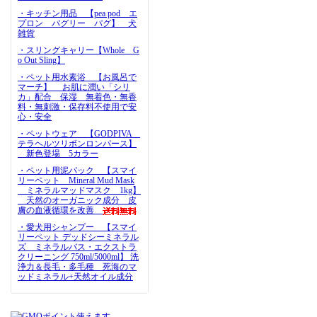
・キッチン用品 【pea pod エ
プロン パグリー パグ】 犬
雑貨
・スリングキャリー【Whole G
o Out Sling】
・ペット用水素浴 【お風呂で
マーチ】 お肌に潤い「シリ
カ」配合 保湿 無着色・無香
料・無刺激・保存料不使用で安
心・安全
・ペットウェア 【GODPIVA
テラヘルツリボンロンパース】
新色登場 5カラー
・ペット用泥パック 【スマイ
リーペット Mineral Mud Mask
ミネラルマッドマスク 1kg】
天然のオーガニック成分 皮
膚の血液循環を改善
・愛犬用シャンプー 【スマイ
リーペット デッドシーミネラル
ズ ミネラルバス・エクストラ
クリーニング 750ml/5000ml】 洗
浄力＆長毛・多毛種 死海のマ
ッドミネラル+天然オイル成分