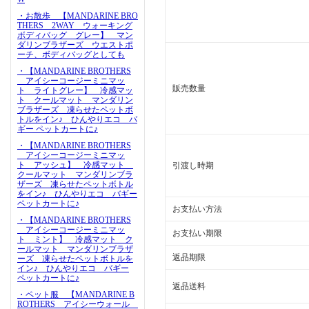
・お散歩 【MANDARINE BRO
THERS 2WAY ウォーキング
ボディバッグ グレー】 マン
ダリンブラザーズ ウエストポ
ーチ、ボディバッグとしても
・【MANDARINE BROTHERS
アイシーコージーミニマッ
販売数量
ト ライトグレー】 冷感マッ
ト クールマット マンダリン
ブラザーズ 凍らせたペットボ
トルをイン♪ ひんやりエコ バ
ギー ペットカートに♪
・【MANDARINE BROTHERS
アイシーコージーミニマッ
ト アッシュ】 冷感マット
引渡し時期
クールマット マンダリンブラ
ザーズ 凍らせたペットボトル
をイン♪ ひんやりエコ バギー
ペットカートに♪
お支払い方法
・【MANDARINE BROTHERS
アイシーコージーミニマッ
お支払い期限
ト ミント】 冷感マット ク
ールマット マンダリンブラザ
返品期限
ーズ 凍らせたペットボトルを
イン♪ ひんやりエコ バギー
ペットカートに♪
返品送料
・ペット服 【MANDARINE B
ROTHERS アイシーウォール