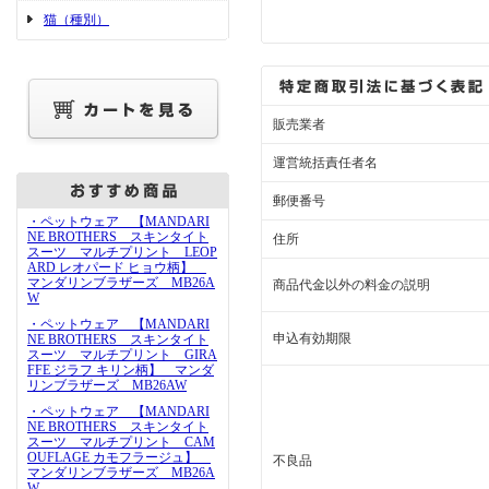
猫（種別）
販売業者
運営統括責任者名
郵便番号
・ペットウェア 【MANDARI
NE BROTHERS スキンタイト
住所
スーツ マルチプリント LEOP
ARD レオパード ヒョウ柄】
マンダリンブラザーズ MB26A
商品代金以外の料金の説明
W
・ペットウェア 【MANDARI
申込有効期限
NE BROTHERS スキンタイト
スーツ マルチプリント GIRA
FFE ジラフ キリン柄】 マンダ
リンブラザーズ MB26AW
・ペットウェア 【MANDARI
NE BROTHERS スキンタイト
スーツ マルチプリント CAM
OUFLAGE カモフラージュ】
不良品
マンダリンブラザーズ MB26A
W