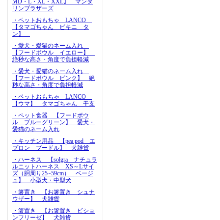
MD・L・XL・XXL】 マンダ
リンブラザーズ
・ペットおもちゃ LANCO
【タマゴちゃん ビキニ タ
ン】
・愛犬・愛猫のネーム入れ
【フードボウル イエロー】
絶秒な高さ・角度で負担軽減
・愛犬・愛猫のネーム入れ
【フードボウル ピンク】 絶
秒な高さ・角度で負担軽減
・ペットおもちゃ LANCO
【ウマ】 タマゴちゃん 干支
・ペット食器 【フードボウ
ル ブルーグリーン】 愛犬・
愛猫のネーム入れ
・キッチン用品 【pea pod エ
プロン プードル】 犬雑貨
・ハーネス 【solgra ナチュラ
ルニットハーネス XS～Lサイ
ズ（胴周り25~59cm） ベージ
ュ】 小型犬・中型犬
・箸置き 【お箸置き シュナ
ウザー】 犬雑貨
・箸置き 【お箸置き ビショ
ンフリーゼ】 犬雑貨